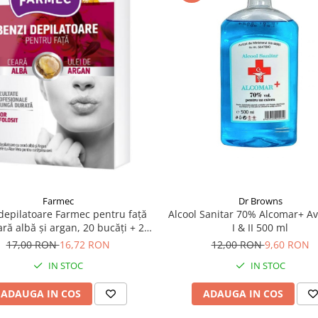
Dr Browns
Farmec
Alcool Sanitar 70% Alcomar+ Av
depilatoare Farmec pentru față
I & II 500 ml
ră albă și argan, 20 bucăți + 2
șervețele
12,00 RON
9,60 RON
17,00 RON
16,72 RON
IN STOC
IN STOC
ADAUGA IN COS
ADAUGA IN COS