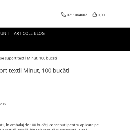
0711064602
0,00
UNII
ARTICOLE BLOG
 pe suport textil Minut, 100 bucăți
ort textil Minut, 100 bucăți
6:06
til, în ambalaj de 100 bucăți, concepuți pentru aplicare pe
ă practică, sterilă, hipoalergenică și rezistentă la apă