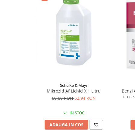
Supliment Vitamina D3
Supliment Vitamina E
Supliment Zinc
Tincturi si Gemoderivate
Tuse gat si respiratie
Vitamine si minerale
Schülke & Mayr
Mikrozid Af Lichid X 1 Litru
Benzi 
cu cea
60,00 RON
52,94 RON
IN STOC
ADAUGA IN COS