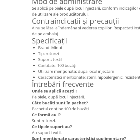
Mod de administrare
Se aplică pe piele după locul injectării, conform indicațiilo
de utilizare ale producătorului.
Contraindicații și precauții
A nu se lăsa la îndemâna și vederea copiilor. Respectați inst
de pe ambalaj.
Specificații
Brand: Minut
Tip: rotunzi
Suport: textil
Cantitate: 100 bucăți
Utilizare menționată: după locul injectării
Caracteristici menționate: steril, hipoalergenic, rezisten
Întrebări frecvente
Unde se aplică acești ?
Pe piele, după locul injectării.
Câte bucăți sunt în pachet?
Pachetul conține 100 de bucăți.
Ce formă au i?
Sunt rotunzi.
Ce tip de suport au?
Au suport textil.
Sunt menționate caracteristici suplimentare?