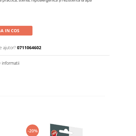
A IN COS
e ajutor?
0711064602
informatii
-20%
-20%