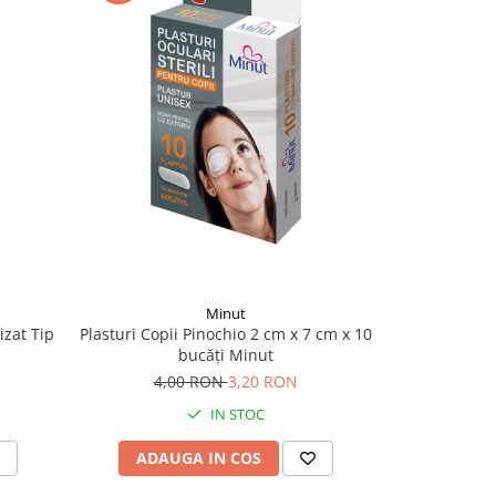
Minut
izat Tip
Plasturi Copii Pinochio 2 cm x 7 cm x 10
Plasturi R
bucăți Minut
4,00 RON
3,20 RON
7,
IN STOC
ADAUGA IN COS
ADAU