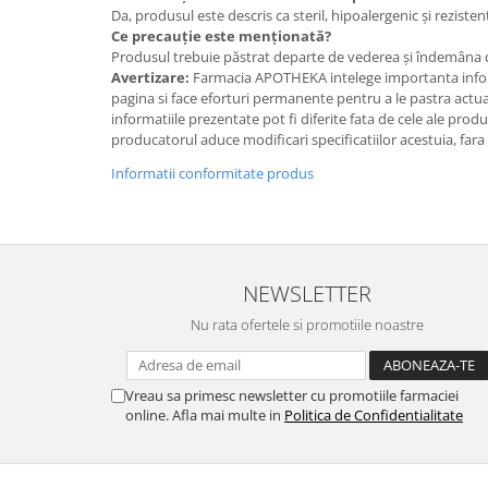
Da, produsul este descris ca steril, hipoalergenic și rezisten
Ce precauție este menționată?
Produsul trebuie păstrat departe de vederea și îndemâna c
Avertizare:
Farmacia APOTHEKA intelege importanta infor
pagina si face eforturi permanente pentru a le pastra actual
informatiile prezentate pot fi diferite fata de cele ale prod
producatorul aduce modificari specificatiilor acestuia, fara
Informatii conformitate produs
NEWSLETTER
Nu rata ofertele si promotiile noastre
Vreau sa primesc newsletter cu promotiile farmaciei
online. Afla mai multe in
Politica de Confidentialitate