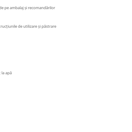
r de pe ambalaj și recomandărilor
rucțiunile de utilizare și păstrare
t la apă