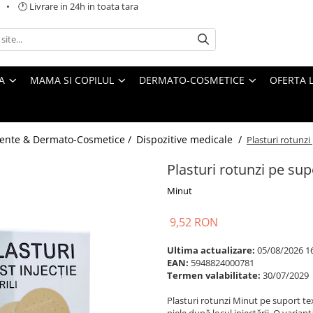
 🕐 Livrare in 24h in toata tara
A
MAMA SI COPILUL
DERMATO-COSMETICE
OFERTA L
ente & Dermato-Cosmetice /
Dispozitive medicale /
Plasturi rotunzi
Plasturi rotunzi pe sup
Minut
9,52 RON
Ultima actualizare:
05/08/2026 1
EAN:
5948824000781
Termen valabilitate:
30/07/2029
Plasturi rotunzi Minut pe suport tex
piele după locul injectării. O variant