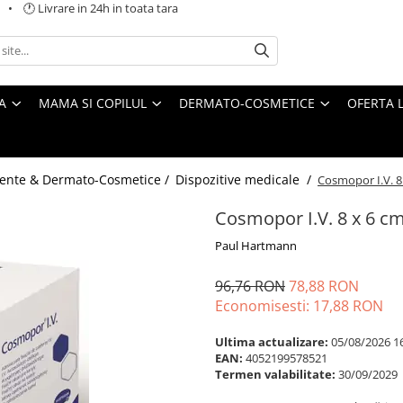
 🕐 Livrare in 24h in toata tara
A
MAMA SI COPILUL
DERMATO-COSMETICE
OFERTA L
ente & Dermato-Cosmetice /
Dispozitive medicale /
Cosmopor I.V. 8
Cosmopor I.V. 8 x 6 c
Paul Hartmann
96,76 RON
78,88 RON
Economisesti:
17,88
RON
Ultima actualizare:
05/08/2026 1
EAN:
4052199578521
Termen valabilitate:
30/09/2029