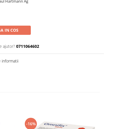
Paul Hartmann Ag
A IN COS
e ajutor?
0711064602
informatii
-16%