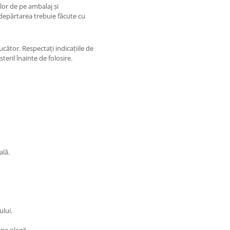
lor de pe ambalaj și
ndepărtarea trebuie făcute cu
ător. Respectați indicațiile de
steril înainte de folosire.
ală.
ului.