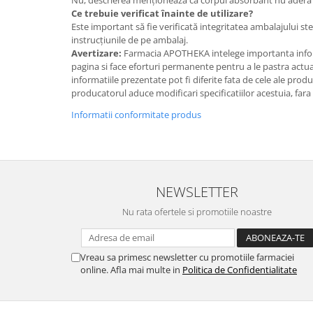
Nu, descrierea menționează că corpul absorbant nu aderă 
Ce trebuie verificat înainte de utilizare?
Este important să fie verificată integritatea ambalajului ster
instrucțiunile de pe ambalaj.
Avertizare:
Farmacia APOTHEKA intelege importanta infor
pagina si face eforturi permanente pentru a le pastra actual
informatiile prezentate pot fi diferite fata de cele ale prod
producatorul aduce modificari specificatiilor acestuia, fara
Informatii conformitate produs
NEWSLETTER
Nu rata ofertele si promotiile noastre
Vreau sa primesc newsletter cu promotiile farmaciei
online. Afla mai multe in
Politica de Confidentialitate