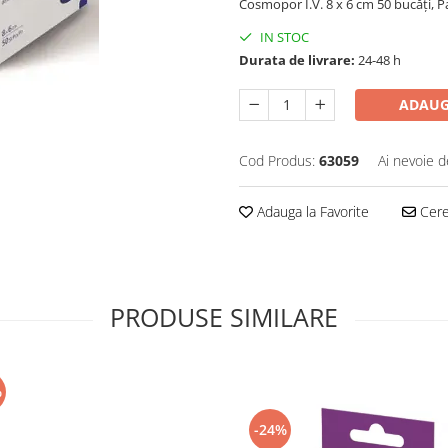
Cosmopor I.V. 8 x 6 cm 50 bucăți, 
IN STOC
Durata de livrare:
24-48 h
ADAUG
Cod Produs:
63059
Ai nevoie d
Adauga la Favorite
Cere 
PRODUSE SIMILARE
%
-24%