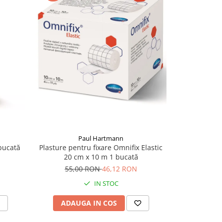
-20%
Paul Hartmann
bucată
Plasture pentru fixare Omnifix Elastic
Pansament Ad
20 cm x 10 m 1 bucată
9 cm
55,00 RON
46,12 RON
3,
IN STOC
ADAUGA IN COS
ADAU