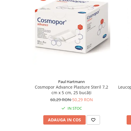
Supliment Vitamina D3
Supliment Vitamina E
Supliment Zinc
Tincturi si Gemoderivate
Tuse gat si respiratie
Vitamine si minerale
Paul Hartmann
Cosmopor Advance Plasture Steril 7,2
Leucop
cm x 5 cm, 25 bucăți
60,29 RON
50,29 RON
IN STOC
ADAUGA IN COS