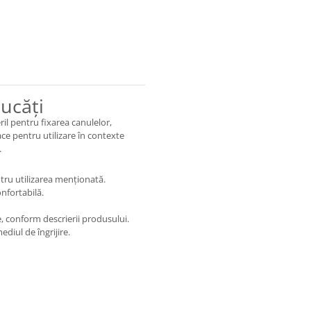
ucăți
il pentru fixarea canulelor,
ace pentru utilizare în contexte
.
ntru utilizarea menționată.
nfortabilă.
e, conform descrierii produsului.
diul de îngrijire.