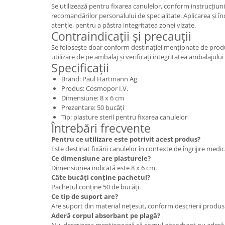
Se utilizează pentru fixarea canulelor, conform instrucțiuni
recomandărilor personalului de specialitate. Aplicarea și î
atenție, pentru a păstra integritatea zonei vizate.
Contraindicații și precauții
Se folosește doar conform destinației menționate de produc
utilizare de pe ambalaj și verificați integritatea ambalajului 
Specificații
Brand: Paul Hartmann Ag
Produs: Cosmopor I.V.
Dimensiune: 8 x 6 cm
Prezentare: 50 bucăți
Tip: plasture steril pentru fixarea canulelor
Întrebări frecvente
Pentru ce utilizare este potrivit acest produs?
Este destinat fixării canulelor în contexte de îngrijire medic
Ce dimensiune are plasturele?
Dimensiunea indicată este 8 x 6 cm.
Câte bucăți conține pachetul?
Pachetul conține 50 de bucăți.
Ce tip de suport are?
Are suport din material nețesut, conform descrierii produs
Aderă corpul absorbant pe plagă?