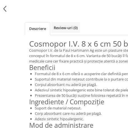
Review-uri
(0)
Descriere
Cosmopor I.V. 8 x 6 cm 50 b
Cosmopor I.V. de la Paul Hartmann Ag este un plasture ster
conceput în formatul de 8 x 6 cm. Varianta de 50 bucăți îl f
medicale care cer fixare practică și protecție atentă a zonei
Beneficii
Formatul de 8 x 6 cm oferă o acoperire clar definită pe
Suportul din material nețesut contribuie la o purtare co
Corpul absorbant nu aderă pe plagă.
Adezivul sintetic hipoalergenic este bine tolerat de piel
Prezentarea de 50 bucăți susține folosirea repetată în me
Ingrediente / Compoziție
Suport de material nețesut.
Corp absorbant care nu aderă pe plagă.
Adeziv sintetic hipoalergenic.
Mod de administrare