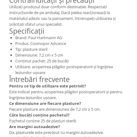
Utilizați produsul doar conform destinației. Respectați
instrucțiunile de pe ambalaj. Dacă pielea reacționează la
materialul adeziv sau la pansament, întrerupeți utilizarea și
solicitați sfatul unui specialist.
Specificații
Brand: Paul Hartmann AG
Produs: Cosmopor Advance
Tip: plasture steril
Dimensiune: 7,2 cm x 5 cm
Conținut pachet: 25 de bucăți
Utilizare: acoperirea plăgilor postoperatorii și îngrijirea
leziunilor ușoare
Întrebări frecvente
Pentru ce tip de utilizare este potrivit?
Este indicat pentru acoperirea plăgilor postoperatorii și pentru
îngrijirea leziunilor ușoare.
Ce dimensiune are fiecare plasture?
Fiecare plasture are dimensiunea de 7,2 cm x 5 cm.
Câte bucăți conține pachetul?
Pachetul conține 25 de plasturi sterili.
Are margini autoadezive?
Da, plasturele este prevăzut cu margini autoadezive.