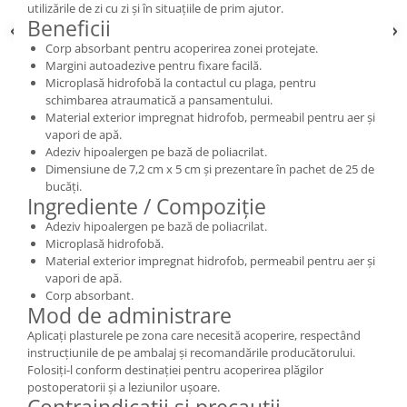
utilizările de zi cu zi și în situațiile de prim ajutor.
Beneficii
Corp absorbant pentru acoperirea zonei protejate.
Margini autoadezive pentru fixare facilă.
Microplasă hidrofobă la contactul cu plaga, pentru
schimbarea atraumatică a pansamentului.
Material exterior impregnat hidrofob, permeabil pentru aer și
vapori de apă.
Adeziv hipoalergen pe bază de poliacrilat.
Dimensiune de 7,2 cm x 5 cm și prezentare în pachet de 25 de
bucăți.
Ingrediente / Compoziție
Adeziv hipoalergen pe bază de poliacrilat.
Microplasă hidrofobă.
Material exterior impregnat hidrofob, permeabil pentru aer și
vapori de apă.
Corp absorbant.
Mod de administrare
Aplicați plasturele pe zona care necesită acoperire, respectând
instrucțiunile de pe ambalaj și recomandările producătorului.
Folosiți-l conform destinației pentru acoperirea plăgilor
postoperatorii și a leziunilor ușoare.
Contraindicații și precauții