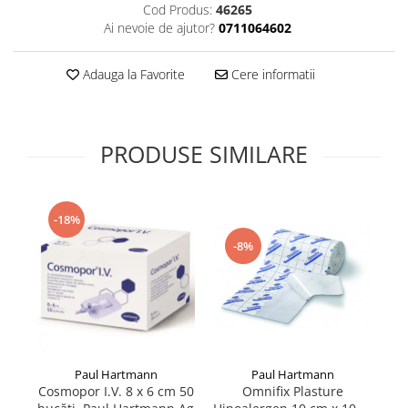
Cod Produs:
46265
Supliment Vitamina D3
Ai nevoie de ajutor?
0711064602
Supliment Vitamina E
Supliment Zinc
Adauga la Favorite
Cere informatii
Tincturi si Gemoderivate
Tuse gat si respiratie
PRODUSE SIMILARE
Vitamine si minerale
-18%
-8%
Paul Hartmann
Paul Hartmann
Omnifix Plasture
Cosmopor I.V. 8 x 6 cm 50
Le