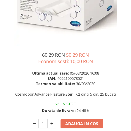
Multivitamine
Ingrijire par
Omega 3
Balsam masca si tratament
Par si unghii
Produse cu SPF Pentru Fata
Probiotice si prebiotice
Repelenti insecte
Prostata
Sanatate urinara
60,29 RON
50,29 RON
Sistemul respirator
Economisesti:
10,00
RON
Slabire si control greutate
Somn stres si anxietate
Ultima actualizare:
05/08/2026 16:08
EAN:
4052199578521
Supliment Calciu
Termen valabilitate:
30/03/2030
Supliment Complexe
Cosmopor Advance Plasture Steril 7,2 cm x 5 cm, 25 bucăți
Supliment Fier
IN STOC
Supliment Magneziu
Durata de livrare:
24-48 h
Supliment Vitamina B
ADAUGA IN COS
Supliment Vitamina C