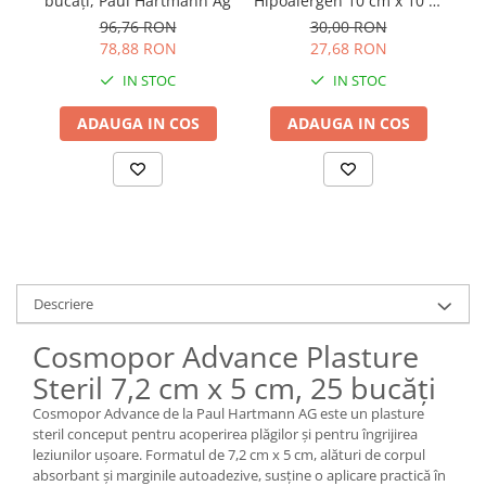
Hipoalergen 10 cm x 10 m
bucăți, Paul Hartmann Ag
Paul Hartmann
30,00 RON
96,76 RON
27,68 RON
78,88 RON
IN STOC
IN STOC
ADAUGA IN COS
ADAUGA IN COS
Descriere
Cosmopor Advance Plasture
Steril 7,2 cm x 5 cm, 25 bucăți
Cosmopor Advance de la Paul Hartmann AG este un plasture
steril conceput pentru acoperirea plăgilor și pentru îngrijirea
leziunilor ușoare. Formatul de 7,2 cm x 5 cm, alături de corpul
absorbant și marginile autoadezive, susține o aplicare practică în