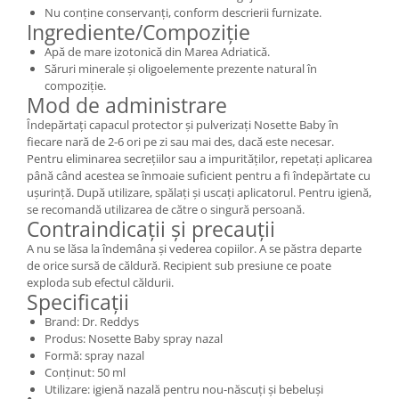
Nu conține conservanți, conform descrierii furnizate.
Ingrediente/Compoziție
Apă de mare izotonică din Marea Adriatică.
Săruri minerale și oligoelemente prezente natural în
compoziție.
Mod de administrare
Îndepărtați capacul protector și pulverizați Nosette Baby în
fiecare nară de 2-6 ori pe zi sau mai des, dacă este necesar.
Pentru eliminarea secrețiilor sau a impurităților, repetați aplicarea
până când acestea se înmoaie suficient pentru a fi îndepărtate cu
ușurință. După utilizare, spălați și uscați aplicatorul. Pentru igienă,
se recomandă utilizarea de către o singură persoană.
Contraindicații și precauții
A nu se lăsa la îndemâna și vederea copiilor. A se păstra departe
de orice sursă de căldură. Recipient sub presiune ce poate
exploda sub efectul căldurii.
Specificații
Brand: Dr. Reddys
Produs: Nosette Baby spray nazal
Formă: spray nazal
Conținut: 50 ml
Utilizare: igienă nazală pentru nou-născuți și bebeluși