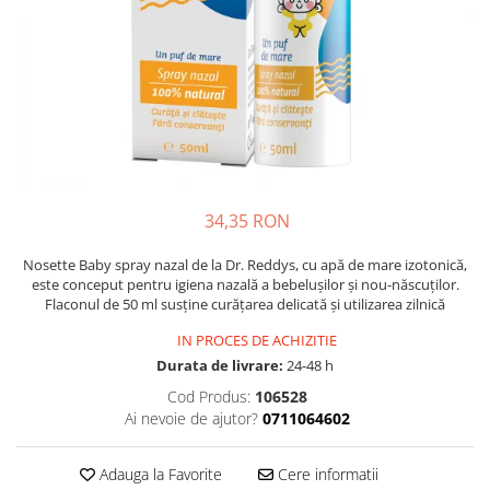
Multivitamine
Ingrijire par
Omega 3
Balsam masca si tratament
Par si unghii
Produse cu SPF Pentru Fata
Probiotice si prebiotice
Repelenti insecte
Prostata
Sanatate urinara
Sistemul respirator
34,35 RON
Slabire si control greutate
Nosette Baby spray nazal de la Dr. Reddys, cu apă de mare izotonică,
Somn stres si anxietate
este conceput pentru igiena nazală a bebelușilor și nou-născuților.
Flaconul de 50 ml susține curățarea delicată și utilizarea zilnică
Supliment Calciu
Supliment Complexe
IN PROCES DE ACHIZITIE
Durata de livrare:
24-48 h
Supliment Fier
Cod Produs:
106528
Supliment Magneziu
Ai nevoie de ajutor?
0711064602
Supliment Vitamina B
Adauga la Favorite
Cere informatii
Supliment Vitamina C