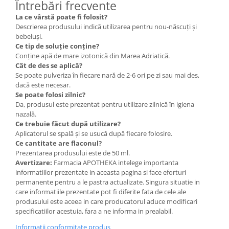
Întrebări frecvente
La ce vârstă poate fi folosit?
Descrierea produsului indică utilizarea pentru nou-născuți și
bebeluși.
Ce tip de soluție conține?
Conține apă de mare izotonică din Marea Adriatică.
Cât de des se aplică?
Se poate pulveriza în fiecare nară de 2-6 ori pe zi sau mai des,
dacă este necesar.
Se poate folosi zilnic?
Da, produsul este prezentat pentru utilizare zilnică în igiena
nazală.
Ce trebuie făcut după utilizare?
Aplicatorul se spală și se usucă după fiecare folosire.
Ce cantitate are flaconul?
Prezentarea produsului este de 50 ml.
Avertizare:
Farmacia APOTHEKA intelege importanta
informatiilor prezentate in aceasta pagina si face eforturi
permanente pentru a le pastra actualizate. Singura situatie in
care informatiile prezentate pot fi diferite fata de cele ale
produsului este aceea in care producatorul aduce modificari
specificatiilor acestuia, fara a ne informa in prealabil.
Informatii conformitate produs