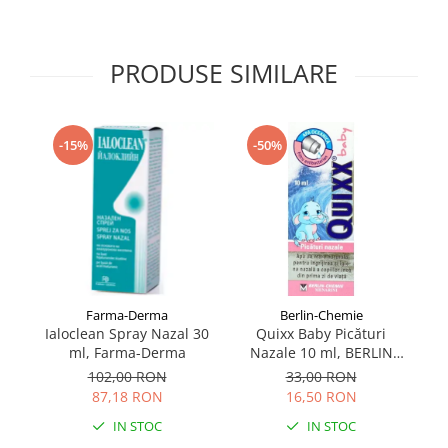
Supliment Vitamina D3
Supliment Vitamina E
PRODUSE SIMILARE
Supliment Zinc
Tincturi si Gemoderivate
Tuse gat si respiratie
-15%
-50%
Vitamine si minerale
Farma-Derma
Berlin-Chemie
Ialoclean Spray Nazal 30
Quixx Baby Picături
Sp
ml, Farma-Derma
Nazale 10 ml, BERLIN
CHEMIE
102,00 RON
33,00 RON
87,18 RON
16,50 RON
IN STOC
IN STOC