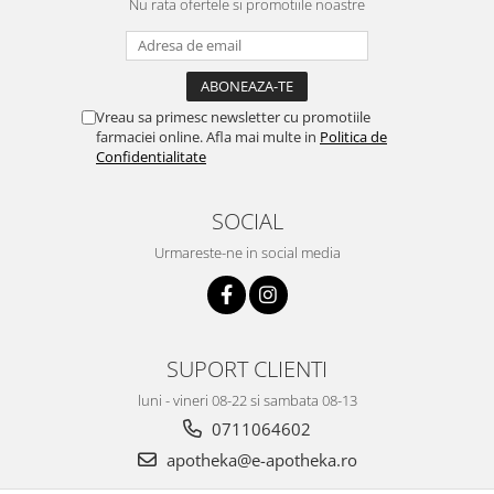
Nu rata ofertele si promotiile noastre
Vreau sa primesc newsletter cu promotiile
farmaciei online. Afla mai multe in
Politica de
Confidentialitate
SOCIAL
Urmareste-ne in social media
SUPORT CLIENTI
luni - vineri 08-22 si sambata 08-13
0711064602
apotheka@e-apotheka.ro