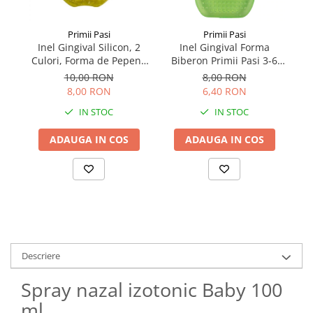
Primii Pasi
Primii Pasi
Inel Gingival Silicon, 2
Inel Gingival Forma
B
Culori, Forma de Pepene
Biberon Primii Pasi 3-6
P
sau Ananas
luni, 1 bucata
10,00 RON
8,00 RON
8,00 RON
6,40 RON
IN STOC
IN STOC
ADAUGA IN COS
ADAUGA IN COS
Descriere
Spray nazal izotonic Baby 100
ml