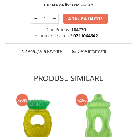
Durata de livrare:
24-48 h
Supliment Vitamina D3
Supliment Vitamina E
ADAUGA IN COS
Supliment Zinc
Cod Produs:
104730
Tincturi si Gemoderivate
Ai nevoie de ajutor?
0711064602
Tuse gat si respiratie
Adauga la Favorite
Cere informatii
Vitamine si minerale
PRODUSE SIMILARE
-20%
-20%