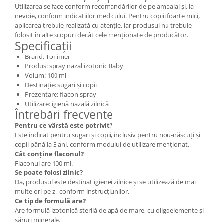
Utilizarea se face conform recomandărilor de pe ambalaj și, la
nevoie, conform indicațiilor medicului. Pentru copiii foarte mici,
aplicarea trebuie realizată cu atenție, iar produsul nu trebuie
folosit în alte scopuri decât cele menționate de producător.
Specificații
Brand: Tonimer
Produs: spray nazal izotonic Baby
Volum: 100 ml
Destinație: sugari și copii
Prezentare: flacon spray
Utilizare: igienă nazală zilnică
Întrebări frecvente
Pentru ce vârstă este potrivit?
Este indicat pentru sugari și copii, inclusiv pentru nou-născuți și
copii până la 3 ani, conform modului de utilizare menționat.
Cât conține flaconul?
Flaconul are 100 ml.
Se poate folosi zilnic?
Da, produsul este destinat igienei zilnice și se utilizează de mai
multe ori pe zi, conform instrucțiunilor.
Ce tip de formulă are?
Are formulă izotonică sterilă de apă de mare, cu oligoelemente și
săruri minerale.