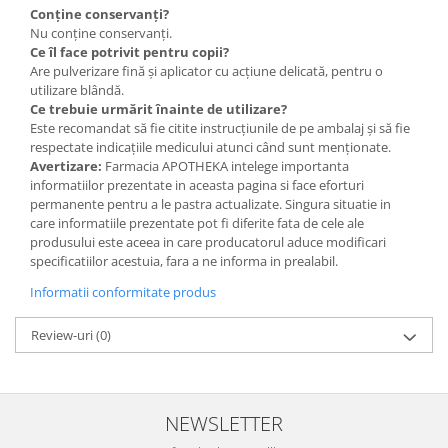
Conține conservanți?
Nu conține conservanți.
Ce îl face potrivit pentru copii?
Are pulverizare fină și aplicator cu acțiune delicată, pentru o
utilizare blândă.
Ce trebuie urmărit înainte de utilizare?
Este recomandat să fie citite instrucțiunile de pe ambalaj și să fie
respectate indicațiile medicului atunci când sunt menționate.
Avertizare:
Farmacia APOTHEKA intelege importanta
informatiilor prezentate in aceasta pagina si face eforturi
permanente pentru a le pastra actualizate. Singura situatie in
care informatiile prezentate pot fi diferite fata de cele ale
produsului este aceea in care producatorul aduce modificari
specificatiilor acestuia, fara a ne informa in prealabil.
Informatii conformitate produs
Review-uri
(0)
NEWSLETTER