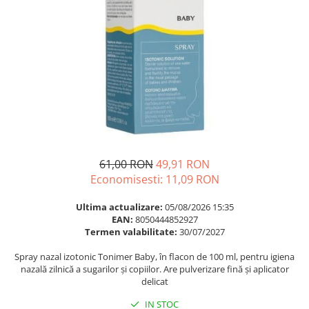
Multivitamine
Ingrijire par
Omega 3
Balsam masca si tratament
Par si unghii
Produse cu SPF Pentru Fata
Probiotice si prebiotice
Repelenti insecte
Prostata
Sanatate urinara
Sistemul respirator
Slabire si control greutate
61,00 RON
49,91 RON
Somn stres si anxietate
Economisesti:
11,09
RON
Supliment Calciu
Ultima actualizare:
05/08/2026 15:35
Supliment Complexe
EAN:
8050444852927
Termen valabilitate:
30/07/2027
Supliment Fier
Spray nazal izotonic Tonimer Baby, în flacon de 100 ml, pentru igiena
Supliment Magneziu
nazală zilnică a sugarilor și copiilor. Are pulverizare fină și aplicator
Supliment Vitamina B
delicat
Supliment Vitamina C
IN STOC