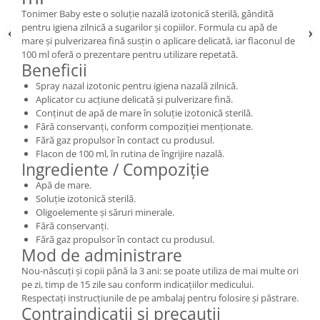
Tonimer Baby este o soluție nazală izotonică sterilă, gândită
pentru igiena zilnică a sugarilor și copiilor. Formula cu apă de
mare și pulverizarea fină susțin o aplicare delicată, iar flaconul de
100 ml oferă o prezentare pentru utilizare repetată.
Beneficii
Spray nazal izotonic pentru igiena nazală zilnică.
Aplicator cu acțiune delicată și pulverizare fină.
Conținut de apă de mare în soluție izotonică sterilă.
Fără conservanți, conform compoziției menționate.
Fără gaz propulsor în contact cu produsul.
Flacon de 100 ml, în rutina de îngrijire nazală.
Ingrediente / Compoziție
Apă de mare.
Soluție izotonică sterilă.
Oligoelemente și săruri minerale.
Fără conservanți.
Fără gaz propulsor în contact cu produsul.
Mod de administrare
Nou-născuți și copii până la 3 ani: se poate utiliza de mai multe ori
pe zi, timp de 15 zile sau conform indicațiilor medicului.
Respectați instrucțiunile de pe ambalaj pentru folosire și păstrare.
Contraindicații și precauții