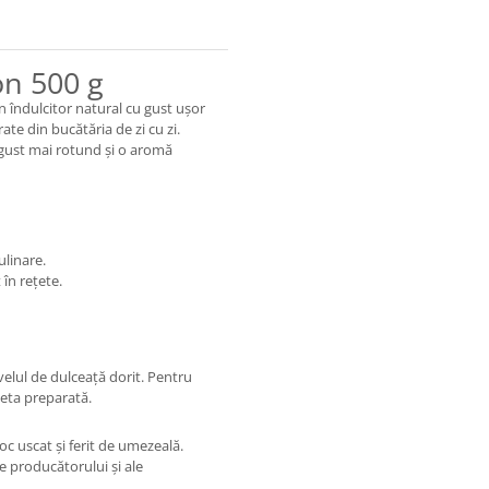
on 500 g
n îndulcitor natural cu gust ușor
ate din bucătăria de zi cu zi.
 gust mai rotund și o aromă
ulinare.
în rețete.
ivelul de dulceață dorit. Pentru
țeta preparată.
oc uscat și ferit de umezeală.
e producătorului și ale