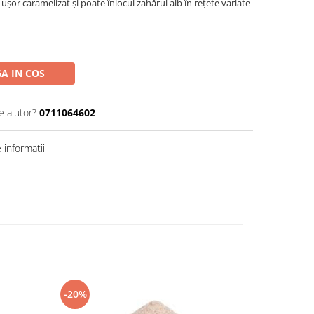
 ușor caramelizat și poate înlocui zahărul alb în rețete variate
A IN COS
e ajutor?
0711064602
informatii
-20%