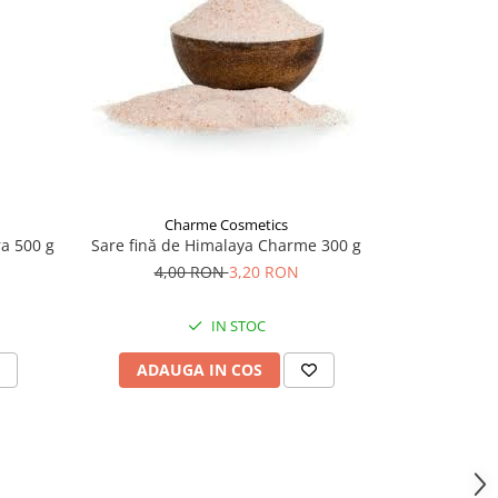
-5%
Charme Cosmetics
Ch
a 500 g
Sare fină de Himalaya Charme 300 g
Zahar Brun
4,00 RON
3,20 RON
18,
IN STOC
ADAUGA IN COS
ADAU