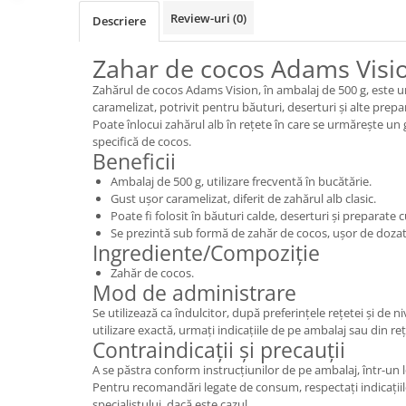
Review-uri
(0)
Descriere
Zahar de cocos Adams Visi
Zahărul de cocos Adams Vision, în ambalaj de 500 g, este u
caramelizat, potrivit pentru băuturi, deserturi și alte prepar
Poate înlocui zahărul alb în rețete în care se urmărește un
specifică de cocos.
Beneficii
Ambalaj de 500 g, utilizare frecventă în bucătărie.
Gust ușor caramelizat, diferit de zahărul alb clasic.
Poate fi folosit în băuturi calde, deserturi și preparate c
Se prezintă sub formă de zahăr de cocos, ușor de dozat 
Ingrediente/Compoziție
Zahăr de cocos.
Mod de administrare
Se utilizează ca îndulcitor, după preferințele rețetei și de n
utilizare exactă, urmați indicațiile de pe ambalaj sau din re
Contraindicații și precauții
A se păstra conform instrucțiunilor de pe ambalaj, într-un l
Pentru recomandări legate de consum, respectați indicațiil
specialistului, dacă este cazul.