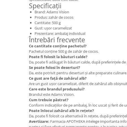
Specificații
Brand: Adams Vision
Produs: zahăr de cocos
Cantitate: 500 g
Gust: ușor caramelizat
Prezentare: ambalaj individual
Întrebări frecvente
Ce cantitate conține pachetul?
Pachetul conține 500 g de zahăr de cocos.
Poate fi folosit la băuturi calde?
Da, poate fi adăugat în băuturi calde, după preferințele de 
Se poate folosi în deserturi?
Da, este potrivit pentru deserturi și alte preparate culinare
Ce gust are față de zahărul alb?
Are un gust ușor caramelizat, diferit de zahărul alb obișnuit
Care este brandul produsului?
Brandul este Adams Vision.
Cum trebuie păstrat?
Conform indicațiilor de pe ambalaj, în loc uscat și ferit de 
Poate înlocui zahărul alb în rețete?
Da, poate fi folosit ca alternativă în rețete, după preferinț
Avertizare:
Farmacia APOTHEKA intelege importanta infor
pagina si face eforturi permanente pentru a le pastra actual