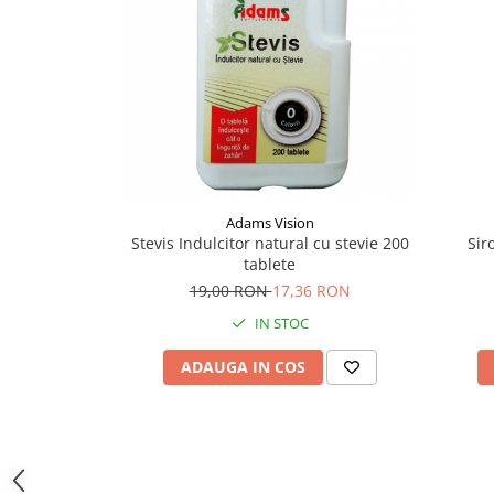
Supliment Vitamina D3
Supliment Vitamina E
Supliment Zinc
Tincturi si Gemoderivate
Tuse gat si respiratie
Vitamine si minerale
Adams Vision
Stevis Indulcitor natural cu stevie 200
Sir
tablete
19,00 RON
17,36 RON
IN STOC
ADAUGA IN COS