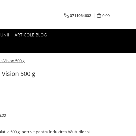
0711064602
0,00
UNII
ARTICOLE BLOG
 Vision 500 g
Vision 500 g
6:22
 la 500 g, potrivit pentru îndulcirea băuturilor și