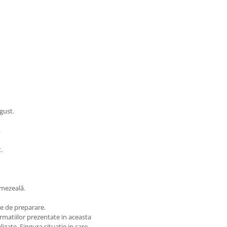
gust.
.
.
umezeală.
ele de preparare.
matiilor prezentate in aceasta
izate. Singura situatie in care