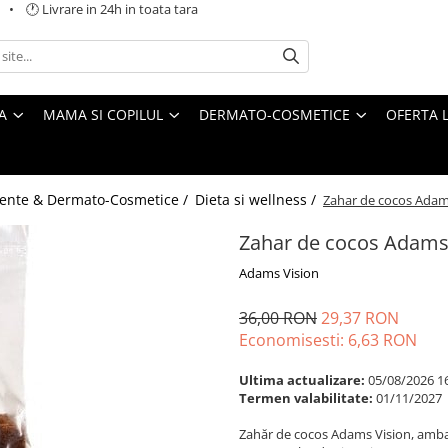
 🕐 Livrare in 24h in toata tara
A
MAMA SI COPILUL
DERMATO-COSMETICE
OFERTA L
ente & Dermato-Cosmetice /
Dieta si wellness /
Zahar de cocos Adams
Zahar de cocos Adams 
Adams Vision
36,00 RON
29,37 RON
Economisesti:
6,63
RON
Ultima actualizare:
05/08/2026 1
Termen valabilitate:
01/11/2027
Zahăr de cocos Adams Vision, ambalat