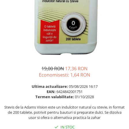
Multivitamine
Ingrijire par
Omega 3
Balsam masca si tratament
Par si unghii
Produse cu SPF Pentru Fata
Probiotice si prebiotice
Repelenti insecte
Prostata
Sanatate urinara
Sistemul respirator
Slabire si control greutate
19,00 RON
17,36 RON
Somn stres si anxietate
Economisesti:
1,64
RON
Supliment Calciu
Ultima actualizare:
05/08/2026 16:17
Supliment Complexe
EAN:
6424842001751
Termen valabilitate:
01/10/2028
Supliment Fier
Stevis de la Adams Vision este un indulcitor natural cu stevie, in format
Supliment Magneziu
de 200 tablete, potrivit pentru bauturi si preparate dulci. Se dizolva
Supliment Vitamina B
usor si ofera o alternativa practica la zahar
Supliment Vitamina C
IN STOC