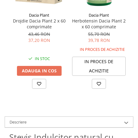
Dacia Plant
Dacia Plant
Drojdie Dacia Plant 2 x 60
Herbotensin Dacia Plant 2
comprimate
x 60 comprimate
Hi
43,46 RON
55,70 RON
37,20 RON
39,78 RON
IN PROCES DE ACHIZITIE
IN STOC
IN PROCES DE
ADAUGA IN COS
ACHIZITIE
Descriere
Stevis Indulcitor natural cu