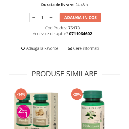
Durata de livrare:
24-48 h
Supliment Vitamina D3
Supliment Vitamina E
ADAUGA IN COS
Supliment Zinc
Cod Produs:
75173
Tincturi si Gemoderivate
Ai nevoie de ajutor?
0711064602
Tuse gat si respiratie
Adauga la Favorite
Cere informatii
Vitamine si minerale
PRODUSE SIMILARE
-14%
-29%