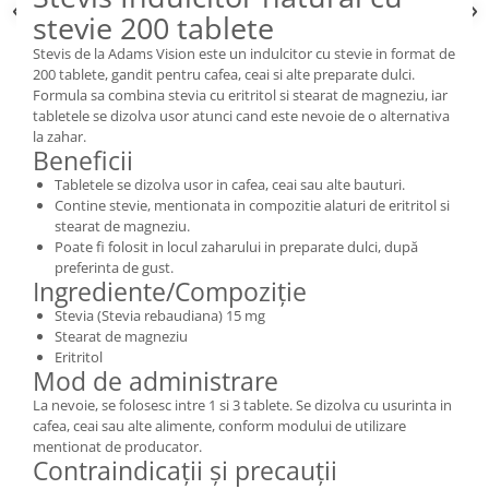
stevie 200 tablete
Stevis de la Adams Vision este un indulcitor cu stevie in format de
200 tablete, gandit pentru cafea, ceai si alte preparate dulci.
Formula sa combina stevia cu eritritol si stearat de magneziu, iar
tabletele se dizolva usor atunci cand este nevoie de o alternativa
la zahar.
Beneficii
Tabletele se dizolva usor in cafea, ceai sau alte bauturi.
Contine stevie, mentionata in compozitie alaturi de eritritol si
stearat de magneziu.
Poate fi folosit in locul zaharului in preparate dulci, după
preferinta de gust.
Ingrediente/Compoziție
Stevia (Stevia rebaudiana) 15 mg
Stearat de magneziu
Eritritol
Mod de administrare
La nevoie, se folosesc intre 1 si 3 tablete. Se dizolva cu usurinta in
cafea, ceai sau alte alimente, conform modului de utilizare
mentionat de producator.
Contraindicații și precauții