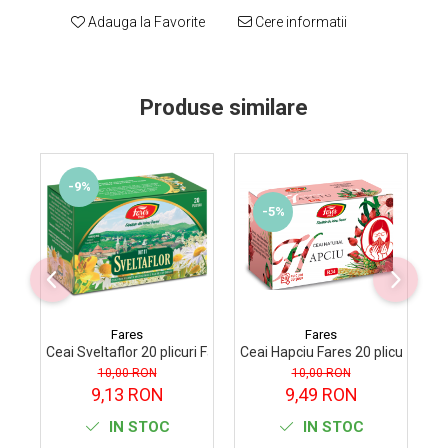
Supliment Vitamina D3
Adauga la Favorite
Cere informatii
Supliment Vitamina E
Supliment Zinc
Produse similare
Tincturi si Gemoderivate
Tuse gat si respiratie
Vitamine si minerale
-9%
-5%
Fares
Fares
Ceai Sveltaflor 20 plicuri Fares
Ceai Hapciu Fares 20 plicuri
Ce
10,00 RON
10,00 RON
9,13 RON
9,49 RON
IN STOC
IN STOC