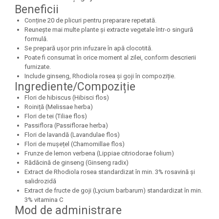
Beneficii
Conține 20 de plicuri pentru preparare repetată.
Reunește mai multe plante și extracte vegetale într-o singură
formulă.
Se prepară ușor prin infuzare în apă clocotită.
Poate fi consumat în orice moment al zilei, conform descrierii
furnizate.
Include ginseng, Rhodiola rosea și goji în compoziție.
Ingrediente/Compoziție
Flori de hibiscus (Hibisci flos)
Roiniță (Melissae herba)
Flori de tei (Tiliae flos)
Passiflora (Passiflorae herba)
Flori de lavandă (Lavandulae flos)
Flori de mușețel (Chamomillae flos)
Frunze de lemon verbena (Lippiae citriodorae folium)
Rădăcină de ginseng (Ginseng radix)
Extract de Rhodiola rosea standardizat în min. 3% rosavină și
salidrozidă
Extract de fructe de goji (Lycium barbarum) standardizat în min.
3% vitamina C
Mod de administrare