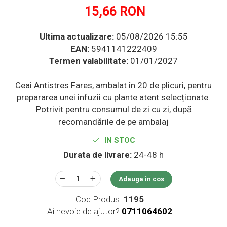
Multivitamine
Ingrijire par
15,66 RON
Omega 3
Balsam masca si tratament
Produse cu SPF Pentru Fata
Par si unghii
Ultima actualizare:
05/08/2026 15:55
Repelenti insecte
EAN:
5941141222409
Probiotice si prebiotice
Termen valabilitate:
01/01/2027
Prostata
Sanatate urinara
Ceai Antistres Fares, ambalat în 20 de plicuri, pentru
Sistemul respirator
prepararea unei infuzii cu plante atent selecționate.
Potrivit pentru consumul de zi cu zi, după
Slabire si control greutate
recomandările de pe ambalaj
Somn stres si anxietate
IN STOC
Supliment Calciu
Durata de livrare:
24-48 h
Supliment Complexe
Supliment Fier
Adauga in cos
Supliment Magneziu
Cod Produs:
1195
Supliment Vitamina B
Ai nevoie de ajutor?
0711064602
Supliment Vitamina C