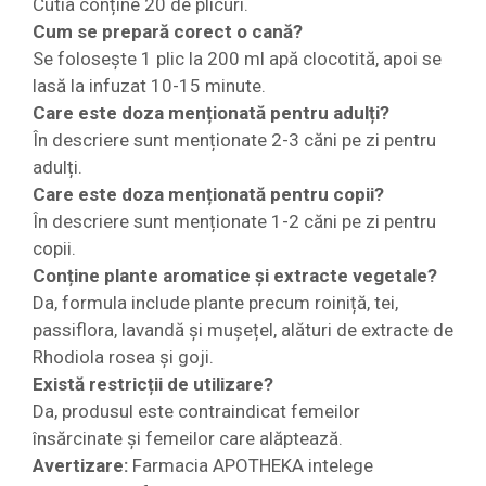
Cutia conține 20 de plicuri.
Cum se prepară corect o cană?
Se folosește 1 plic la 200 ml apă clocotită, apoi se
lasă la infuzat 10-15 minute.
Care este doza menționată pentru adulți?
În descriere sunt menționate 2-3 căni pe zi pentru
adulți.
Care este doza menționată pentru copii?
În descriere sunt menționate 1-2 căni pe zi pentru
copii.
Conține plante aromatice și extracte vegetale?
Da, formula include plante precum roiniță, tei,
passiflora, lavandă și mușețel, alături de extracte de
Rhodiola rosea și goji.
Există restricții de utilizare?
Da, produsul este contraindicat femeilor
însărcinate și femeilor care alăptează.
Avertizare:
Farmacia APOTHEKA intelege