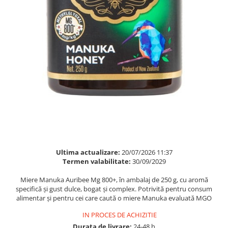
Multivitamine
Ingrijire par
Omega 3
Balsam masca si tratament
Par si unghii
Produse cu SPF Pentru Fata
Probiotice si prebiotice
Repelenti insecte
Prostata
Sanatate urinara
Sistemul respirator
Slabire si control greutate
Somn stres si anxietate
Supliment Calciu
Ultima actualizare:
20/07/2026 11:37
Supliment Complexe
Termen valabilitate:
30/09/2029
Supliment Fier
Miere Manuka Auribee Mg 800+, în ambalaj de 250 g, cu aromă
specifică și gust dulce, bogat și complex. Potrivită pentru consum
Supliment Magneziu
alimentar și pentru cei care caută o miere Manuka evaluată MGO
Supliment Vitamina B
IN PROCES DE ACHIZITIE
Supliment Vitamina C
Durata de livrare:
24-48 h