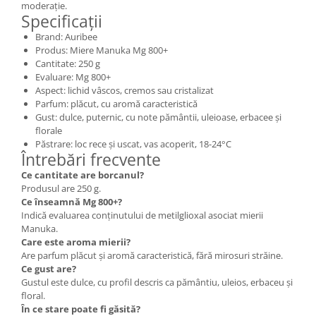
moderație.
Specificații
Brand: Auribee
Produs: Miere Manuka Mg 800+
Cantitate: 250 g
Evaluare: Mg 800+
Aspect: lichid vâscos, cremos sau cristalizat
Parfum: plăcut, cu aromă caracteristică
Gust: dulce, puternic, cu note pământii, uleioase, erbacee și
florale
Păstrare: loc rece și uscat, vas acoperit, 18-24°C
Întrebări frecvente
Ce cantitate are borcanul?
Produsul are 250 g.
Ce înseamnă Mg 800+?
Indică evaluarea conținutului de metilglioxal asociat mierii
Manuka.
Care este aroma mierii?
Are parfum plăcut și aromă caracteristică, fără mirosuri străine.
Ce gust are?
Gustul este dulce, cu profil descris ca pământiu, uleios, erbaceu și
floral.
În ce stare poate fi găsită?