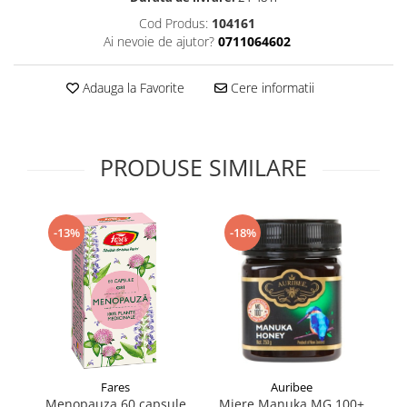
Supliment Vitamina D3
Cod Produs:
104161
Ai nevoie de ajutor?
0711064602
Supliment Vitamina E
Supliment Zinc
Adauga la Favorite
Cere informatii
Tincturi si Gemoderivate
Tuse gat si respiratie
Vitamine si minerale
PRODUSE SIMILARE
-13%
-18%
Fares
Auribee
Menopauza 60 capsule
Miere Manuka MG 100+
M