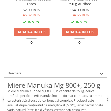
Fares
250 g Auribee
52,00 RON
164,00 RON
45,32 RON
134,65 RON
IN STOC
IN STOC
ADAUGA IN COS
ADAUGA IN COS
Descriere
Miere Manuka Mg 800+, 250 g
Miere Manuka Auribee Mg 800+, în varianta de 250 g, aduce
profilul specific mierii Manuka într-un format compact, cu aromă
caracteristică și gust dulce, bogat și complex. Produsul este
evaluat după conținutul de metilglioxal (MGO), iar aspectul poate
varia natural între lichid vâscos, cremos sau cristalizat.