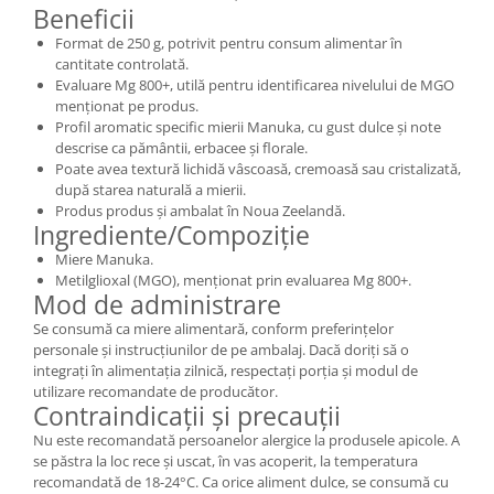
Beneficii
Format de 250 g, potrivit pentru consum alimentar în
cantitate controlată.
Evaluare Mg 800+, utilă pentru identificarea nivelului de MGO
menționat pe produs.
Profil aromatic specific mierii Manuka, cu gust dulce și note
descrise ca pământii, erbacee și florale.
Poate avea textură lichidă vâscoasă, cremoasă sau cristalizată,
după starea naturală a mierii.
Produs produs și ambalat în Noua Zeelandă.
Ingrediente/Compoziție
Miere Manuka.
Metilglioxal (MGO), menționat prin evaluarea Mg 800+.
Mod de administrare
Se consumă ca miere alimentară, conform preferințelor
personale și instrucțiunilor de pe ambalaj. Dacă doriți să o
integrați în alimentația zilnică, respectați porția și modul de
utilizare recomandate de producător.
Contraindicații și precauții
Nu este recomandată persoanelor alergice la produsele apicole. A
se păstra la loc rece și uscat, în vas acoperit, la temperatura
recomandată de 18-24°C. Ca orice aliment dulce, se consumă cu