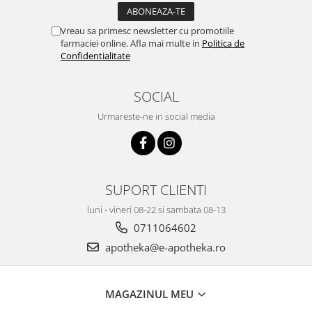
Vreau sa primesc newsletter cu promotiile
farmaciei online. Afla mai multe in
Politica de
Confidentialitate
SOCIAL
Urmareste-ne in social media
SUPORT CLIENTI
luni - vineri 08-22 si sambata 08-13
0711064602
apotheka@e-apotheka.ro
MAGAZINUL MEU