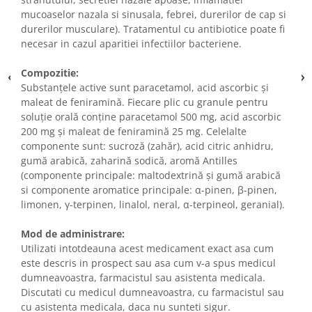
mucoaselor nazala si sinusala, febrei, durerilor de cap si
durerilor musculare). Tratamentul cu antibiotice poate fi
necesar in cazul aparitiei infectiilor bacteriene.
Compozitie:
Substanţele active sunt paracetamol, acid ascorbic şi
maleat de feniramină. Fiecare plic cu granule pentru
soluţie orală conţine paracetamol 500 mg, acid ascorbic
200 mg şi maleat de feniramină 25 mg. Celelalte
componente sunt: sucroză (zahăr), acid citric anhidru,
gumă arabică, zaharină sodică, aromă Antilles
(componente principale: maltodextrină și gumă arabică
si componente aromatice principale: α-pinen, β-pinen,
limonen, γ-terpinen, linalol, neral, α-terpineol, geranial).
Mod de administrare:
Utilizati intotdeauna acest medicament exact asa cum
este descris in prospect sau asa cum v-a spus medicul
dumneavoastra, farmacistul sau asistenta medicala.
Discutati cu medicul dumneavoastra, cu farmacistul sau
cu asistenta medicala, daca nu sunteti sigur.