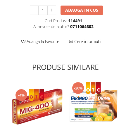
Supliment Vitamina D3
ADAUGA IN COS
Supliment Vitamina E
Cod Produs:
114491
Supliment Zinc
Ai nevoie de ajutor?
0711064602
Tincturi si Gemoderivate
Adauga la Favorite
Cere informatii
Tuse gat si respiratie
Vitamine si minerale
PRODUSE SIMILARE
-20%
-4%