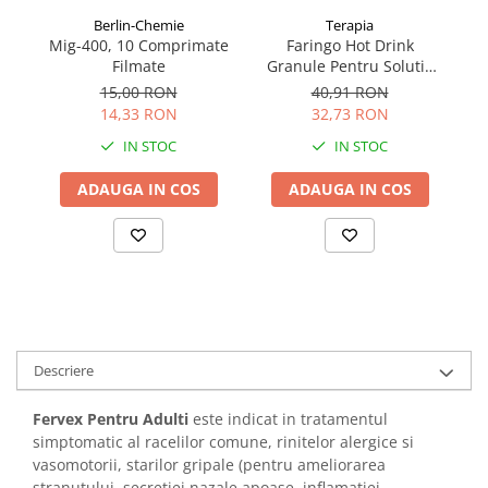
Berlin-Chemie
Terapia
Mig-400, 10 Comprimate
Faringo Hot Drink
S
Filmate
Granule Pentru Solutie
Orala X 8 Plicuri
15,00 RON
40,91 RON
14,33 RON
32,73 RON
IN STOC
IN STOC
ADAUGA IN COS
ADAUGA IN COS
Descriere
Fervex Pentru Adulti
este indicat in tratamentul
simptomatic al racelilor comune, rinitelor alergice si
vasomotorii, starilor gripale (pentru ameliorarea
stranutului, secretiei nazale apoase, inflamatiei