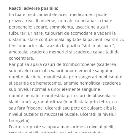
Reactii adverse posibile:
Ca toate medicamentele acest medicament poate
provoca reactii adverse, cu toate ca nu apar la toate
persoanele: sedare, somnolenta, uscaciune a gurii,
tulburari urinare, tulburari de acomodare a vederii la
distanta, stare confuzionala, agitatie la pacientii varstnici,
tensiune arteriala scazuta la pozitia “stat in picioare”,
ameteala, scaderea memoriei si scaderea capacitatii de
concentrare.
Rar pot sa apara cazuri de trombocitopenie (scaderea
sub nivelul normal a valorii unor elemente sanguine
numite plachete, manifestata prin sangerari neobisnuite
si aparitia de hematoame), anemie hemolitica (scaderea
sub nivelul normal a unor elemente sanguine
numite hematii, manifestata prin stari de oboseala si
slabiciune), agranulocitoza (manifestata prin febra, cu
sau fara frisoane, ulceratii sau pete de culoare alba la
nivelul buzelor si mucoasei bucale, ulceratii la nivelul
faringelui);
Foarte rar poate sa apara mancarime la nivelul pielii,
roseata a pielii, urticarie, cazuri in care trebuie