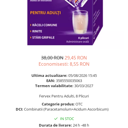
Multivitamine
Ingrijire par
Omega 3
Balsam masca si tratament
Par si unghii
Produse cu SPF Pentru Fata
Probiotice si prebiotice
Repelenti insecte
Prostata
Sanatate urinara
Sistemul respirator
38,00 RON
29,45 RON
Slabire si control greutate
Economisesti:
8,55
RON
Somn stres si anxietate
Ultima actualizare:
05/08/2026 15:45
Supliment Calciu
EAN:
3585550035063
Termen valabilitate:
30/03/2027
Supliment Complexe
Fervex Pentru Adulti, 8 Plicuri
Supliment Fier
Categorie produs:
OTC
Supliment Magneziu
DCI:
Combinatii (Paracetamolum+Acidum Ascorbicum)
Supliment Vitamina B
IN STOC
Supliment Vitamina C
Durata de livrare:
24 h -48 h