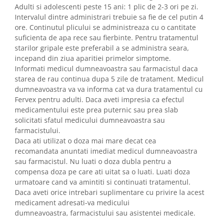
Adulti si adolescenti peste 15 ani: 1 plic de 2-3 ori pe zi.
Intervalul dintre administrari trebuie sa fie de cel putin 4
ore. Continutul plicului se administreaza cu o cantitate
suficienta de apa rece sau fierbinte. Pentru tratamentul
starilor gripale este preferabil a se administra seara,
incepand din ziua aparitiei primelor simptome.
Informati medicul dumneavoastra sau farmacistul daca
starea de rau continua dupa 5 zile de tratament. Medicul
dumneavoastra va va informa cat va dura tratamentul cu
Fervex pentru adulti. Daca aveti impresia ca efectul
medicamentului este prea puternic sau prea slab
solicitati sfatul medicului dumneavoastra sau
farmacistului.
Daca ati utilizat o doza mai mare decat cea
recomandata anuntati imediat medicul dumneavoastra
sau farmacistul. Nu luati o doza dubla pentru a
compensa doza pe care ati uitat sa o luati. Luati doza
urmatoare cand va amintiti si continuati tratamentul.
Daca aveti orice intrebari suplimentare cu privire la acest
medicament adresati-va medicului
dumneavoastra, farmacistului sau asistentei medicale.