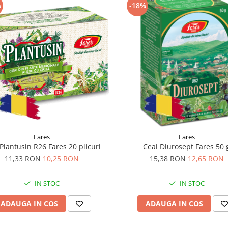
%
-18%
Fares
Fares
Plantusin R26 Fares 20 plicuri
Ceai Diurosept Fares 50 
11,33 RON
10,25 RON
15,38 RON
12,65 RON
IN STOC
IN STOC
ADAUGA IN COS
ADAUGA IN COS