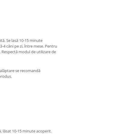
ită. Se lasă 10-15 minute
3-4 căni pe zi, între mese. Pentru
e. Respectă modul de utilizare de
și alăptare se recomandă
produs.
ă, lăsat 10-15 minute acoperit.