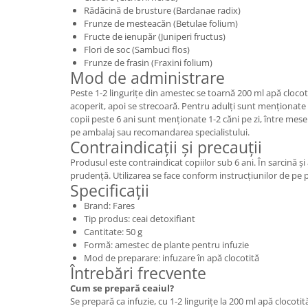
Rădăcină de brusture (Bardanae radix)
Frunze de mesteacăn (Betulae folium)
Fructe de ienupăr (Juniperi fructus)
Flori de soc (Sambuci flos)
Frunze de frasin (Fraxini folium)
Mod de administrare
Peste 1-2 lingurițe din amestec se toarnă 200 ml apă clocot
acoperit, apoi se strecoară. Pentru adulți sunt menționate 
copii peste 6 ani sunt menționate 1-2 căni pe zi, între mes
pe ambalaj sau recomandarea specialistului.
Contraindicații și precauții
Produsul este contraindicat copiilor sub 6 ani. În sarcină 
prudență. Utilizarea se face conform instrucțiunilor de pe 
Specificații
Brand: Fares
Tip produs: ceai detoxifiant
Cantitate: 50 g
Formă: amestec de plante pentru infuzie
Mod de preparare: infuzare în apă clocotită
Întrebări frecvente
Cum se prepară ceaiul?
Se prepară ca infuzie, cu 1-2 lingurițe la 200 ml apă clocotit