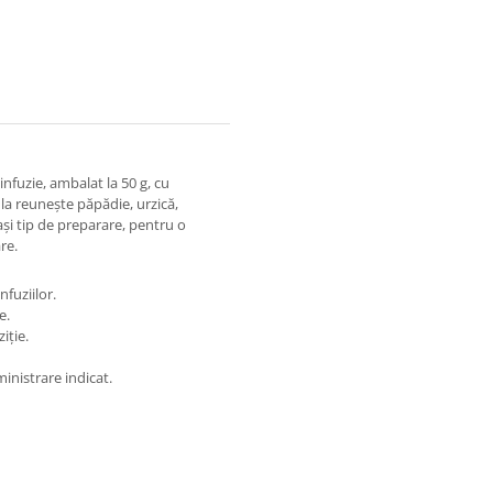
nfuzie, ambalat la 50 g, cu
la reunește păpădie, urzică,
ași tip de preparare, pentru o
re.
fuziilor.
e.
iție.
nistrare indicat.