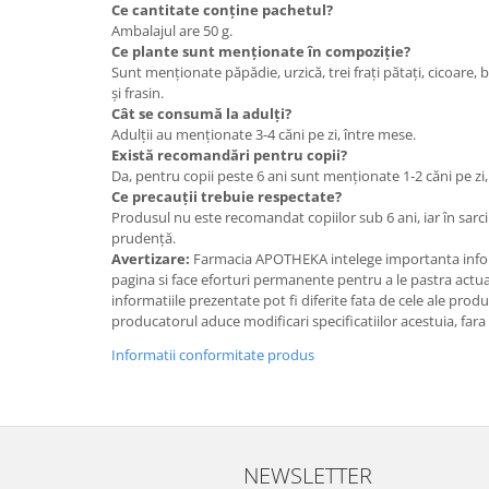
Ce cantitate conține pachetul?
Ambalajul are 50 g.
Ce plante sunt menționate în compoziție?
Sunt menționate păpădie, urzică, trei frați pătați, cicoare,
și frasin.
Cât se consumă la adulți?
Adulții au menționate 3-4 căni pe zi, între mese.
Există recomandări pentru copii?
Da, pentru copii peste 6 ani sunt menționate 1-2 căni pe zi,
Ce precauții trebuie respectate?
Produsul nu este recomandat copiilor sub 6 ani, iar în sar
prudență.
Avertizare:
Farmacia APOTHEKA intelege importanta infor
pagina si face eforturi permanente pentru a le pastra actual
informatiile prezentate pot fi diferite fata de cele ale prod
producatorul aduce modificari specificatiilor acestuia, fara
Informatii conformitate produs
NEWSLETTER