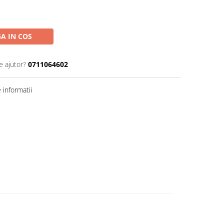
A IN COS
e ajutor?
0711064602
informatii