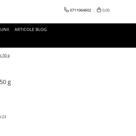
0711064602
0,00
UNII
ARTICOLE BLOG
s 50 g
50 g
6:23