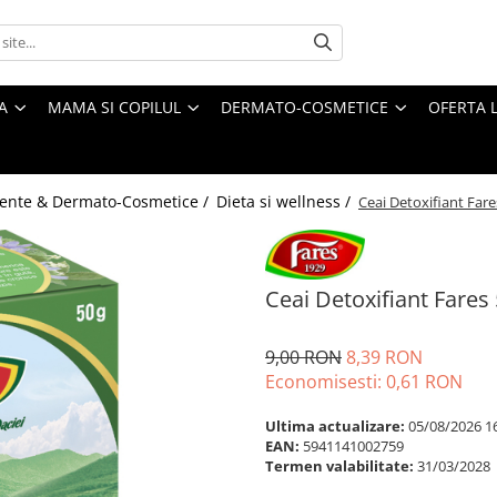
A
MAMA SI COPILUL
DERMATO-COSMETICE
OFERTA L
ente & Dermato-Cosmetice /
Dieta si wellness /
Ceai Detoxifiant Fare
Ceai Detoxifiant Fares 
9,00 RON
8,39 RON
Economisesti:
0,61
RON
Ultima actualizare:
05/08/2026 1
EAN:
5941141002759
Termen valabilitate:
31/03/2028