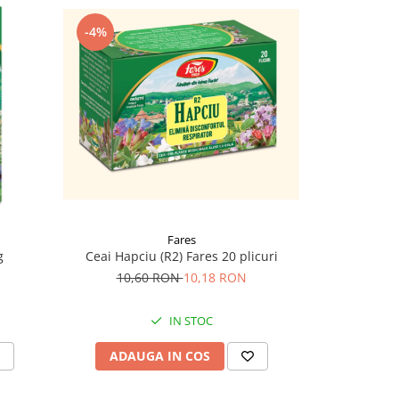
-4%
-10%
Fares
Ceai Hapciu (R2) Fares 20 plicuri
g
Ceai Hepa
10,60 RON
10,18 RON
10,
IN STOC
ADAUGA IN COS
ADAU