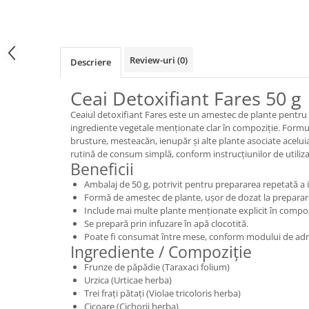
Review-uri
(0)
Descriere
Ceai Detoxifiant Fares 50 g
Ceaiul detoxifiant Fares este un amestec de plante pentru i
ingrediente vegetale menționate clar în compoziție. Formu
brusture, mesteacăn, ienupăr și alte plante asociate acelui
rutină de consum simplă, conform instrucțiunilor de utiliza
Beneficii
Ambalaj de 50 g, potrivit pentru prepararea repetată a in
Formă de amestec de plante, ușor de dozat la preparar
Include mai multe plante menționate explicit în compoz
Se prepară prin infuzare în apă clocotită.
Poate fi consumat între mese, conform modului de admi
Ingrediente / Compoziție
Frunze de păpădie (Taraxaci folium)
Urzica (Urticae herba)
Trei frați pătați (Violae tricoloris herba)
Cicoare (Cichorii herba)