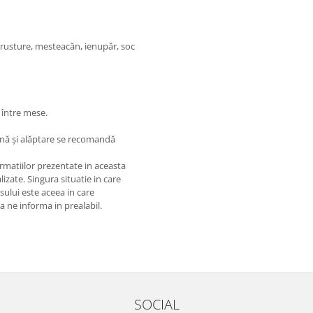
 brusture, mesteacăn, ienupăr, soc
 între mese.
cină și alăptare se recomandă
matiilor prezentate in aceasta
izate. Singura situatie in care
usului este aceea in care
 a ne informa in prealabil.
SOCIAL