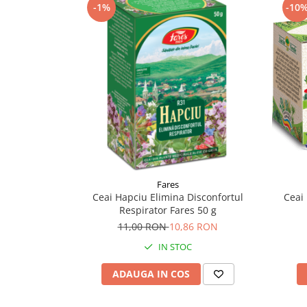
-1%
-10
Supliment Vitamina D3
Supliment Vitamina E
Supliment Zinc
Tincturi si Gemoderivate
Tuse gat si respiratie
Vitamine si minerale
Fares
Ceai Hapciu Elimina Disconfortul
Ceai 
Respirator Fares 50 g
11,00 RON
10,86 RON
IN STOC
ADAUGA IN COS