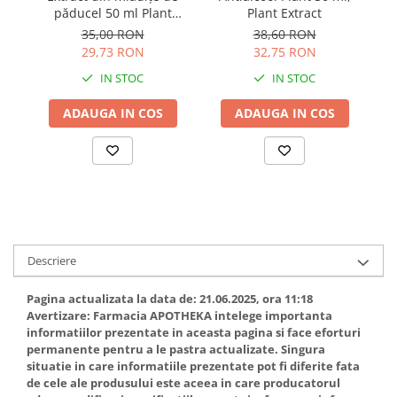
păducel 50 ml Plant
Plant Extract
sa
Extract
35,00 RON
38,60 RON
29,73 RON
32,75 RON
IN STOC
IN STOC
ADAUGA IN COS
ADAUGA IN COS
Descriere
Pagina actualizata la data de: 21.06.2025, ora 11:18
Avertizare:
Farmacia APOTHEKA intelege importanta
informatiilor prezentate in aceasta pagina si face eforturi
permanente pentru a le pastra actualizate. Singura
situatie in care informatiile prezentate pot fi diferite fata
de cele ale produsului este aceea in care producatorul