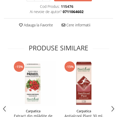
Supliment Vitamina D3
Cod Produs:
115476
Ai nevoie de ajutor?
0711064602
Supliment Vitamina E
Supliment Zinc
Adauga la Favorite
Cere informatii
Tincturi si Gemoderivate
Tuse gat si respiratie
Vitamine si minerale
PRODUSE SIMILARE
-15%
-15%
Carpatica
Carpatica
Extract din mlădițe de
Antialcool Plant 30 ml,