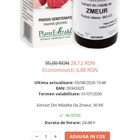
Multivitamine
Ingrijire par
Omega 3
Balsam masca si tratament
Par si unghii
Produse cu SPF Pentru Fata
Probiotice si prebiotice
Repelenti insecte
Prostata
Sanatate urinara
Sistemul respirator
35,00 RON
28,12 RON
Slabire si control greutate
Economisesti:
6,88
RON
Somn stres si anxietate
Ultima actualizare:
05/08/2026 15:48
Supliment Calciu
EAN:
00343325
Termen valabilitate:
01/07/2030
Supliment Complexe
Extract Din Mladite De Zmeur, 50 Ml
Supliment Fier
IN STOC
Supliment Magneziu
Durata de livrare:
24-48 h
Supliment Vitamina B
Supliment Vitamina C
ADAUGA IN COS