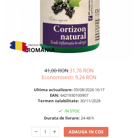
Multivitamine
Ingrijire par
Omega 3
Balsam masca si tratament
Par si unghii
Produse cu SPF Pentru Fata
Probiotice si prebiotice
Repelenti insecte
Prostata
Sanatate urinara
Sistemul respirator
Slabire si control greutate
41,00 RON
31,76 RON
Somn stres si anxietate
Economisesti:
9,24
RON
Supliment Calciu
Ultima actualizare:
05/08/2026 16:17
EAN:
6421930100907
Supliment Complexe
Termen valabilitate:
30/11/2028
Supliment Fier
IN STOC
Supliment Magneziu
Durata de livrare:
24-48 h
Supliment Vitamina B
ADAUGA IN COS
Supliment Vitamina C