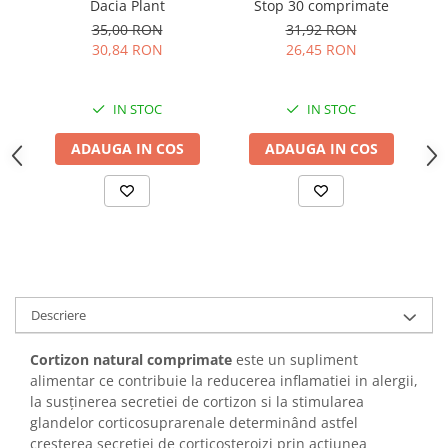
Dacia Plant
Stop 30 comprimate
co
35,00 RON
31,92 RON
30,84 RON
26,45 RON
IN STOC
IN STOC
ADAUGA IN COS
ADAUGA IN COS
Descriere
Cortizon natural comprimate
este un supliment
alimentar ce contribuie la reducerea inflamatiei in alergii,
la susținerea secretiei de cortizon si la stimularea
glandelor corticosuprarenale determinând astfel
creșterea secreției de corticosteroizi prin acțiunea