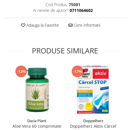
Cod Produs:
75081
Supliment Vitamina D3
Ai nevoie de ajutor?
0711064602
Supliment Vitamina E
Supliment Zinc
Adauga la Favorite
Cere informatii
Tincturi si Gemoderivate
Tuse gat si respiratie
PRODUSE SIMILARE
Vitamine si minerale
-12%
-17%
Dacia Plant
Doppelherz
Aloe Vera 60 comprimate
Doppelherz Aktiv Cârcel