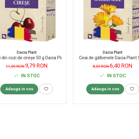
Dacia Plant
Dacia Plant
 din cozi de cireșe 50 g Dacia Plant
Ceai de gălbenele Dacia Plant 
9,79 RON
6,40 RON
11,00 RON
8,00 RON
IN STOC
IN STOC
Adauga in cos
Adauga in cos