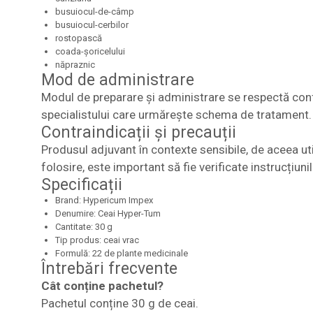
busuiocul-de-câmp
busuiocul-cerbilor
rostopască
coada-șoricelului
năpraznic
Mod de administrare
Modul de preparare și administrare se respectă conf
specialistului care urmărește schema de tratament.
Contraindicații și precauții
Produsul adjuvant în contexte sensibile, de aceea uti
folosire, este important să fie verificate instrucțiuni
Specificații
Brand: Hypericum Impex
Denumire: Ceai Hyper-Tum
Cantitate: 30 g
Tip produs: ceai vrac
Formulă: 22 de plante medicinale
Întrebări frecvente
Cât conține pachetul?
Pachetul conține 30 g de ceai.