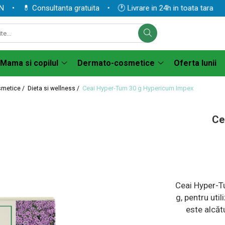
 💊 Consultanta gratuita • 🕐 Livrare in 24h in toata tara
Mama si copilul
Dermato-cosmetice
Oferta lunii
Ceai Hyper-Tum 30 g Hypericum Impex
smetice /
Dieta si wellness /
Ce
Ceai Hyper-T
g, pentru uti
este alcăt