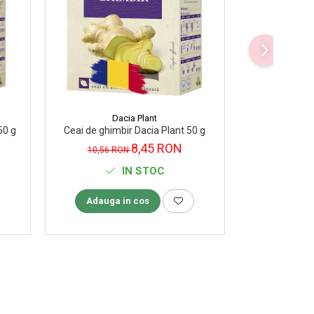
-20%
Dacia Plant
D
50 g
Ceai de ghimbir Dacia Plant 50 g
Ceai de Hibis
8,45 RON
10,56 RON
7,19 R
IN STOC
Adauga in cos
Adauga