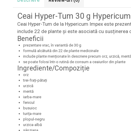
Descriere
Review-uri
(0)
Ceai Hyper-Tum 30 g Hypericum
Ceai Hyper-Tum de la Hypericum Impex este prezenta
include 22 de plante și este asociată cu susținerea 
Beneficii
prezentare vrac, în variantă de 30 g
formulă alcătuită din 22 de plante medicinale
include plante menționate în descriere precum orz, urzică, mentă
se poate folosi într-o rutină de consum a ceaiurilor din plante
Ingrediente/Compoziție
orz
trei-frați-pătați
urzică
mentă
iarba-mare
fenicul
busuioc
turița-mare
plopul-negru
urzica-albă
sânziana