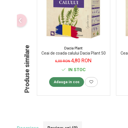
Supliment Vitamina D3
Supliment Vitamina E
Supliment Zinc
Tincturi si Gemoderivate
Tuse gat si respiratie
Produse similare
Dacia Plant
Vitamine si minerale
Ceai de coada calului Dacia Plant 50 g
Ceai
4,80 RON
6,00 RON
IN STOC
Adauga in cos