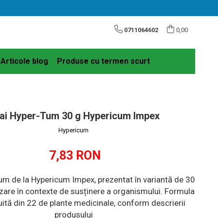
0711064602
0,00
Articole blog
Produse cu termen scurt
ai Hyper-Tum 30 g Hypericum Impex
Hypericum
7,83 RON
um de la Hypericum Impex, prezentat în variantă de 30
lizare în contexte de susținere a organismului. Formula
uită din 22 de plante medicinale, conform descrierii
produsului