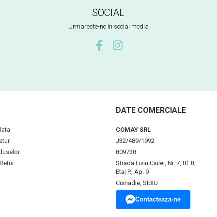
SOCIAL
Urmareste-ne in social media
DATE COMERCIALE
lata
COMAY SRL
etur
J32/489/1992
duselor
809738
Retur
Strada Liviu Ciulei, Nr. 7, Bl. 8,
Etaj P., Ap. 9
Cisnadie, SIBIU
Contacteaza-ne