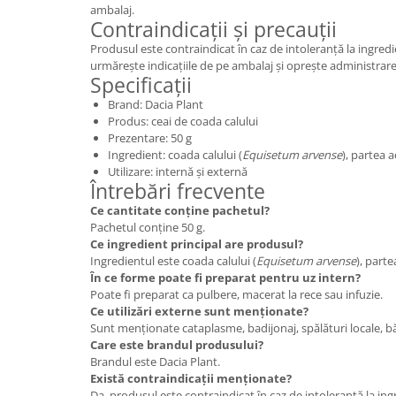
ambalaj.
Contraindicații și precauții
Produsul este contraindicat în caz de intoleranță la ingredi
urmărește indicațiile de pe ambalaj și oprește administrare
Specificații
Brand: Dacia Plant
Produs: ceai de coada calului
Prezentare: 50 g
Ingredient: coada calului (
Equisetum arvense
), partea 
Utilizare: internă și externă
Întrebări frecvente
Ce cantitate conține pachetul?
Pachetul conține 50 g.
Ce ingredient principal are produsul?
Ingredientul este coada calului (
Equisetum arvense
), parte
În ce forme poate fi preparat pentru uz intern?
Poate fi preparat ca pulbere, macerat la rece sau infuzie.
Ce utilizări externe sunt menționate?
Sunt menționate cataplasme, badijonaj, spălături locale, băi
Care este brandul produsului?
Brandul este Dacia Plant.
Există contraindicații menționate?
Da, produsul este contraindicat în caz de intoleranță la ing