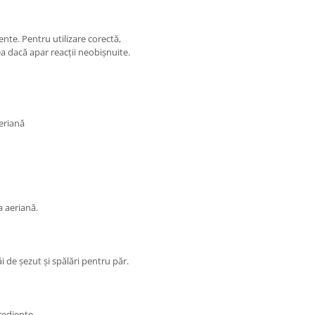
ente. Pentru utilizare corectă,
a dacă apar reacții neobișnuite.
aeriană
a aeriană.
 de șezut și spălări pentru păr.
rediente.