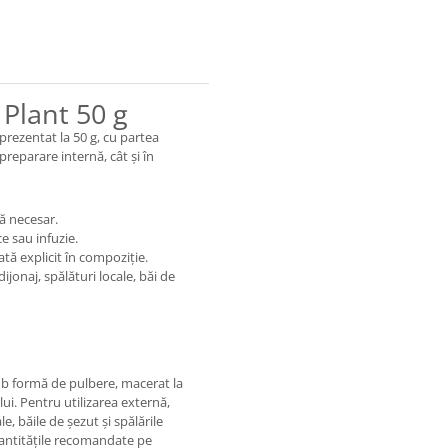
 Plant 50 g
prezentat la 50 g, cu partea
preparare internă, cât și în
ă necesar.
e sau infuzie.
tă explicit în compoziție.
jonaj, spălături locale, băi de
ub formă de pulbere, macerat la
ui. Pentru utilizarea externă,
, băile de șezut și spălările
antitățile recomandate pe