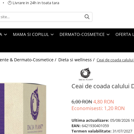
 🕐 Livrare in 24h in toata tara
A
MAMA SI COPILUL
DERMATO-COSMETICE
OFERTA L
ente & Dermato-Cosmetice /
Dieta si wellness /
Ceai de coada calului
Ceai de coada calului 
6,00 RON
4,80 RON
Economisesti:
1,20
RON
Ultima actualizare:
05/08/2026 1
EAN:
6421930401059
Termen valabilitate:
31/07/2027