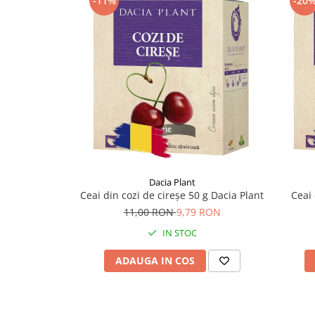
-11%
-20
Supliment Vitamina D3
Supliment Vitamina E
Supliment Zinc
Tincturi si Gemoderivate
Tuse gat si respiratie
Vitamine si minerale
Dacia Plant
Ceai din cozi de cireșe 50 g Dacia Plant
Ceai 
11,00 RON
9,79 RON
IN STOC
ADAUGA IN COS