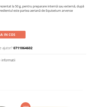
prezentat la 50 g, pentru preparare internă sau externă, după
redientul este partea aeriană de Equisetum arvense
A IN COS
e ajutor?
0711064602
informatii