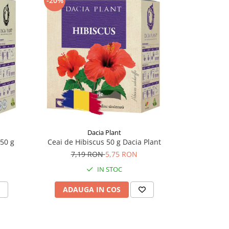
-20%
-13%
Dacia Plant
 50 g
Ceai de Hibiscus 50 g Dacia Plant
Ceai de la
7,19 RON
5,75 RON
12,
IN STOC
ADAUGA IN COS
ADAU