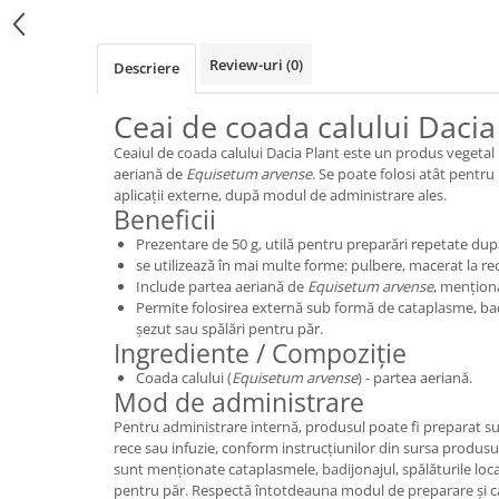
Review-uri
(0)
Descriere
Ceai de coada calului Dacia
Ceaiul de coada calului Dacia Plant este un produs vegetal 
aeriană de
Equisetum arvense
. Se poate folosi atât pentru 
aplicații externe, după modul de administrare ales.
Beneficii
Prezentare de 50 g, utilă pentru preparări repetate dup
se utilizează în mai multe forme: pulbere, macerat la rec
Include partea aeriană de
Equisetum arvense
, menționa
Permite folosirea externă sub formă de cataplasme, badi
șezut sau spălări pentru păr.
Ingrediente / Compoziție
Coada calului (
Equisetum arvense
) - partea aeriană.
Mod de administrare
Pentru administrare internă, produsul poate fi preparat s
rece sau infuzie, conform instrucțiunilor din sursa produsul
sunt menționate cataplasmele, badijonajul, spălăturile locale
pentru păr. Respectă întotdeauna modul de preparare și c