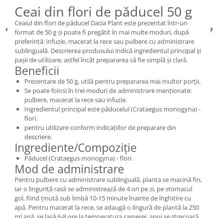
Ceai din flori de păducel 50 g
Ceaiul din flori de păducel Dacia Plant este prezentat într-un
format de 50 g și poate fi pregătit în mai multe moduri, după
preferință: infuzie, macerat la rece sau pulbere cu administrare
sublinguală. Descrierea produsului indică ingredientul principal și
pașii de utilizare, astfel încât prepararea să fie simplă și clară.
Beneficii
Prezentare de 50 g, utilă pentru prepararea mai multor porții.
Se poate folosi în trei moduri de administrare menționate:
pulbere, macerat la rece sau infuzie.
Ingredientul principal este păducelul (Crataegus monogyna) -
flori.
pentru utilizare conform indicațiilor de preparare din
descriere.
Ingrediente/Compoziție
Păducel (Crataegus monogyna) - flori.
Mod de administrare
Pentru pulbere cu administrare sublinguală, planta se macină fin,
iar o linguriță rasă se administrează de 4 ori pe zi, pe stomacul
gol, fiind ținută sub limbă 10-15 minute înainte de înghițire cu
apă. Pentru macerat la rece, se adaugă o lingură de plantă la 250
ml apă, se lasă 6-8 ore la temperatura camerei, apoi se strecoară