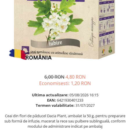
Multivitamine
Ingrijire par
Omega 3
Balsam masca si tratament
Par si unghii
Produse cu SPF Pentru Fata
Probiotice si prebiotice
Repelenti insecte
Prostata
Sanatate urinara
Sistemul respirator
Slabire si control greutate
Somn stres si anxietate
6,00 RON
4,80 RON
Supliment Calciu
Economisesti:
1,20
RON
Supliment Complexe
Ultima actualizare:
05/08/2026 16:15
Supliment Fier
EAN:
6421930401233
Termen valabilitate:
31/07/2027
Supliment Magneziu
Ceai din flori de păducel Dacia Plant, ambalat la 50 g, pentru preparare
Supliment Vitamina B
sub formă de infuzie, macerat la rece sau pulbere sublinguală, conform
Supliment Vitamina C
modului de administrare indicat pe ambalaj