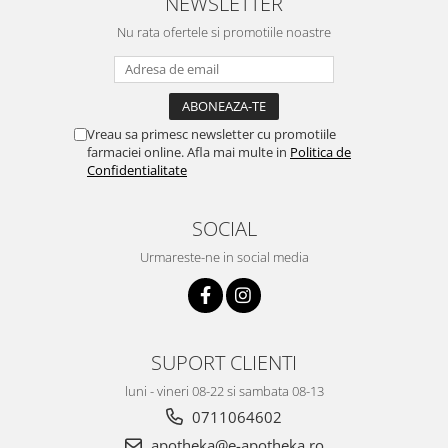
NEWSLETTER
Nu rata ofertele si promotiile noastre
Vreau sa primesc newsletter cu promotiile
farmaciei online. Afla mai multe in
Politica de
Confidentialitate
SOCIAL
Urmareste-ne in social media
SUPORT CLIENTI
luni - vineri 08-22 si sambata 08-13
0711064602
apotheka@e-apotheka.ro