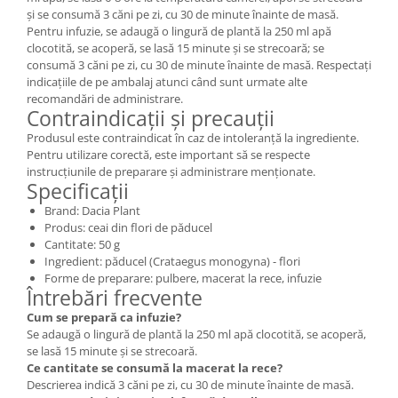
și se consumă 3 căni pe zi, cu 30 de minute înainte de masă.
Pentru infuzie, se adaugă o lingură de plantă la 250 ml apă
clocotită, se acoperă, se lasă 15 minute și se strecoară; se
consumă 3 căni pe zi, cu 30 de minute înainte de masă. Respectați
indicațiile de pe ambalaj atunci când sunt urmate alte
recomandări de administrare.
Contraindicații și precauții
Produsul este contraindicat în caz de intoleranță la ingrediente.
Pentru utilizare corectă, este important să se respecte
instrucțiunile de preparare și administrare menționate.
Specificații
Brand: Dacia Plant
Produs: ceai din flori de păducel
Cantitate: 50 g
Ingredient: păducel (Crataegus monogyna) - flori
Forme de preparare: pulbere, macerat la rece, infuzie
Întrebări frecvente
Cum se prepară ca infuzie?
Se adaugă o lingură de plantă la 250 ml apă clocotită, se acoperă,
se lasă 15 minute și se strecoară.
Ce cantitate se consumă la macerat la rece?
Descrierea indică 3 căni pe zi, cu 30 de minute înainte de masă.