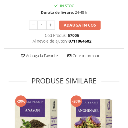
Supliment Vitamina D3
IN STOC
Durata de livrare:
24-48 h
Supliment Vitamina E
Supliment Zinc
ADAUGA IN COS
Tincturi si Gemoderivate
Cod Produs:
67006
Tuse gat si respiratie
Ai nevoie de ajutor?
0711064602
Vitamine si minerale
Adauga la Favorite
Cere informatii
PRODUSE SIMILARE
-20%
-20%