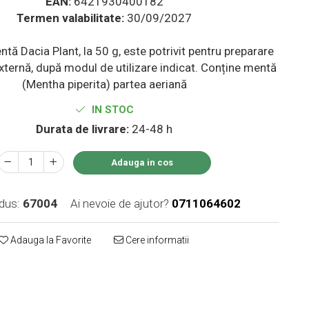
EAN:
6421930400182
Termen valabilitate:
30/09/2027
tă Dacia Plant, la 50 g, este potrivit pentru preparare
xternă, după modul de utilizare indicat. Conține mentă
(Mentha piperita) partea aeriană
IN STOC
Durata de livrare:
24-48 h
Adauga in cos
dus:
67004
Ai nevoie de ajutor?
0711064602
Adauga la Favorite
Cere informatii