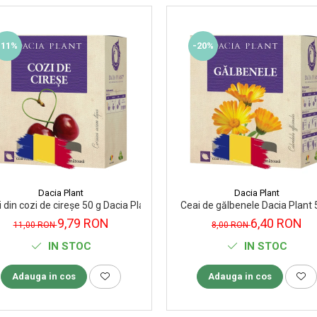
-11%
-20%
Dacia Plant
Dacia Plant
 din cozi de cireșe 50 g Dacia Plant
Ceai de gălbenele Dacia Plant 
9,79 RON
6,40 RON
11,00 RON
8,00 RON
IN STOC
IN STOC
Adauga in cos
Adauga in cos