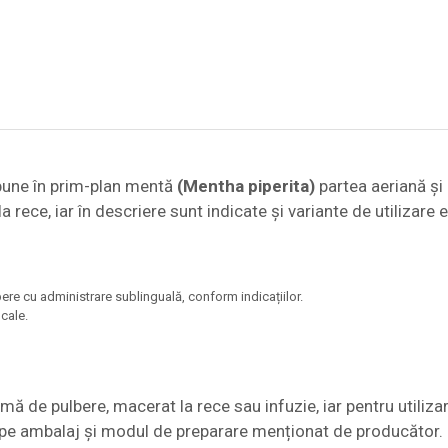
 pune în prim-plan mentă
(Mentha piperita)
partea aeriană și
 rece, iar în descriere sunt indicate și variante de utilizare e
bere cu administrare sublinguală, conform indicațiilor.
ucale.
mă de pulbere, macerat la rece sau infuzie, iar pentru utilizar
e pe ambalaj și modul de preparare menționat de producător.