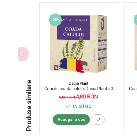
Supliment Vitamina D3
Supliment Vitamina E
-20%
Supliment Zinc
Tincturi si Gemoderivate
Tuse gat si respiratie
Vitamine si minerale
Produse similare
Dacia Plant
Ceai de coada calului Dacia Plant 50 g
Ceai
4,80 RON
6,00 RON
IN STOC
Adauga in cos