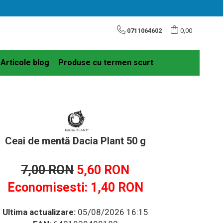
0711064602
0,00
Articole blog
Produse cu termen scurt
Ceai de mentă Dacia Plant 50 g
7,00 RON
5,60 RON
Economisesti:
1,40
RON
Ultima actualizare:
05/08/2026 16:15