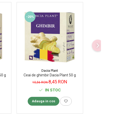
-20%
-20%
Dacia Plant
D
50 g
Ceai de ghimbir Dacia Plant 50 g
Ceai de Hibis
8,45 RON
10,56 RON
7,19 R
IN STOC
Adauga in cos
Adauga