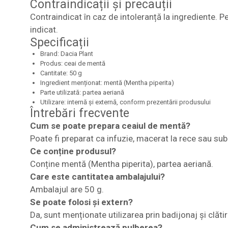
Contraindicații și precauții
Contraindicat în caz de intoleranță la ingrediente. 
indicat.
Specificații
Brand: Dacia Plant
Produs: ceai de mentă
Cantitate: 50 g
Ingredient menționat: mentă (Mentha piperita)
Parte utilizată: partea aeriană
Utilizare: internă și externă, conform prezentării produsului
Întrebări frecvente
Cum se poate prepara ceaiul de mentă?
Poate fi preparat ca infuzie, macerat la rece sau su
Ce conține produsul?
Conține mentă (Mentha piperita), partea aeriană.
Care este cantitatea ambalajului?
Ambalajul are 50 g.
Se poate folosi și extern?
Da, sunt menționate utilizarea prin badijonaj și clăti
Cum se administrează pulberea?