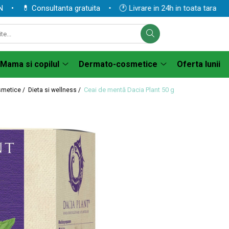
 💊 Consultanta gratuita • 🕐 Livrare in 24h in toata tara
Mama si copilul
Dermato-cosmetice
Oferta lunii
Ceai de mentă Dacia Plant 50 g
smetice /
Dieta si wellness /