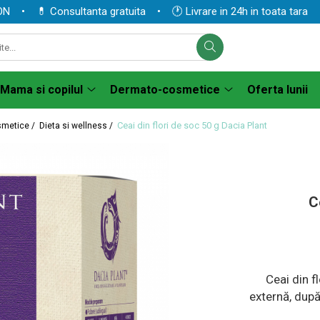
 💊 Consultanta gratuita • 🕐 Livrare in 24h in toata tara
Mama si copilul
Dermato-cosmetice
Oferta lunii
Ceai din flori de soc 50 g Dacia Plant
smetice /
Dieta si wellness /
C
Ceai din f
externă, după