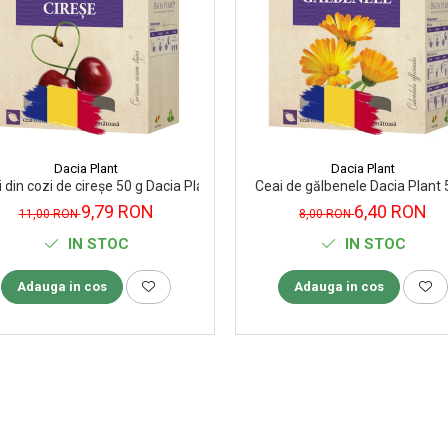
Dacia Plant
Dacia Plant
 din cozi de cireșe 50 g Dacia Plant
Ceai de gălbenele Dacia Plant 
9,79 RON
6,40 RON
11,00 RON
8,00 RON
IN STOC
IN STOC
Adauga in cos
Adauga in cos