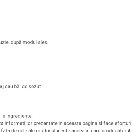
uzie, după modul ales.
aj sau băi de șezut.
 la ingrediente.
nformatiilor prezentate in aceasta pagina si face eforturi 
te fata de cele ale produsului este aceea in care producatorul 