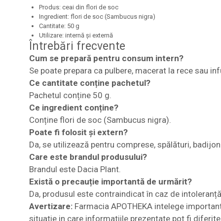
Produs: ceai din flori de soc
Ingredient: flori de soc (Sambucus nigra)
Cantitate: 50 g
Utilizare: internă și externă
Întrebări frecvente
Cum se prepară pentru consum intern?
Se poate prepara ca pulbere, macerat la rece sau inf
Ce cantitate conține pachetul?
Pachetul conține 50 g.
Ce ingredient conține?
Conține flori de soc (Sambucus nigra).
Poate fi folosit și extern?
Da, se utilizează pentru comprese, spălături, badijon
Care este brandul produsului?
Brandul este Dacia Plant.
Există o precauție importantă de urmărit?
Da, produsul este contraindicat în caz de intoleranță
Avertizare:
Farmacia APOTHEKA intelege importanta i
situatie in care informatiile prezentate pot fi diferi