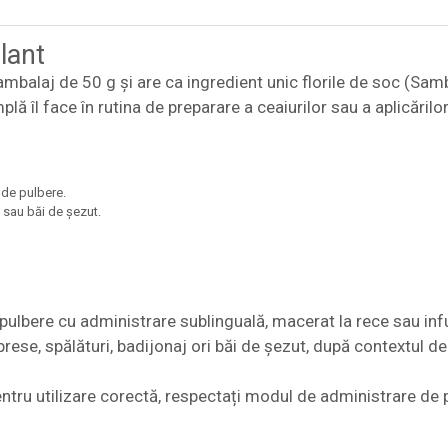
lant
 ambalaj de 50 g și are ca ingredient unic florile de soc (Sam
lă îl face în rutina de preparare a ceaiurilor sau a aplicărilo
 de pulbere.
 sau băi de șezut.
pulbere cu administrare sublinguală, macerat la rece sau infu
ese, spălături, badijonaj ori băi de șezut, după contextul de
entru utilizare corectă, respectați modul de administrare de 