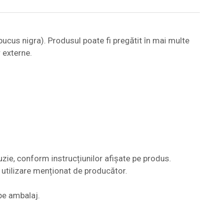
bucus nigra). Produsul poate fi pregătit în mai multe
r externe.
zie, conform instrucțiunilor afișate pe produs.
 utilizare menționat de producător.
pe ambalaj.