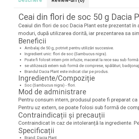
Descriere
Review-uri
(0)
Ceai din flori de soc 50 g Dacia P
Ceaiul din flori de soc Dacia Plant este prezentat în
moduri, după utilizarea dorită, iar prezentarea sa simp
Beneficii
Ambalaj de 50 g, potrivit pentru utilizări succesive.
Ingredient unic: flori de soc (Sambucus nigra).
Poate fi folosit intern prin infuzie, macerat la rece sau sub formă
se utilizează extern sub formă de comprese, spălături, badijonaj
Brandul Dacia Plant este indicat clar pe produs.
Ingrediente/Compoziție
Soc (Sambucus nigra) - flori.
Mod de administrare
Pentru consum intern, produsul poate fi preparat ca 
Pentru uz extern, se poate folosi sub formă de compr
Contraindicații și precauții
Contraindicat în caz de intoleranță la ingrediente. P
Specificații
Brand: Dacia Plant