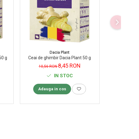
-20%
Dacia Plant
D
50 g
Ceai de ghimbir Dacia Plant 50 g
Ceai de Hibis
8,45 RON
10,56 RON
7,19 R
IN STOC
Adauga in cos
Adauga