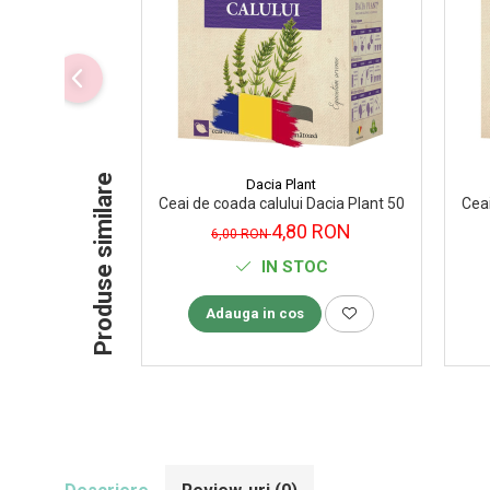
Supliment Vitamina D3
Supliment Vitamina E
Supliment Zinc
Tincturi si Gemoderivate
Tuse gat si respiratie
Produse similare
Dacia Plant
Vitamine si minerale
Ceai de coada calului Dacia Plant 50 g
Ceai
4,80 RON
6,00 RON
IN STOC
Adauga in cos