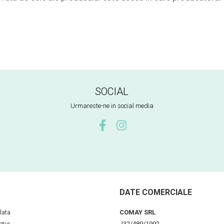
SOCIAL
Urmareste-ne in social media
DATE COMERCIALE
lata
COMAY SRL
etur
J32/489/1992