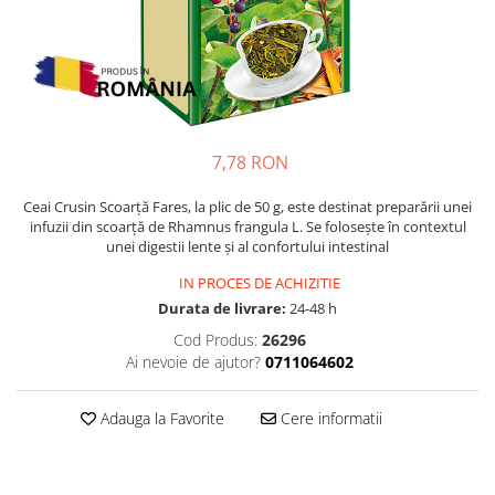
Multivitamine
Ingrijire par
Omega 3
Balsam masca si tratament
Par si unghii
Produse cu SPF Pentru Fata
Probiotice si prebiotice
Repelenti insecte
Prostata
7,78 RON
Sanatate urinara
Sistemul respirator
Ceai Crusin Scoarță Fares, la plic de 50 g, este destinat preparării unei
infuzii din scoarță de Rhamnus frangula L. Se folosește în contextul
Slabire si control greutate
unei digestii lente și al confortului intestinal
Somn stres si anxietate
IN PROCES DE ACHIZITIE
Durata de livrare:
24-48 h
Supliment Calciu
Cod Produs:
26296
Supliment Complexe
Ai nevoie de ajutor?
0711064602
Supliment Fier
Supliment Magneziu
Adauga la Favorite
Cere informatii
Supliment Vitamina B
Supliment Vitamina C