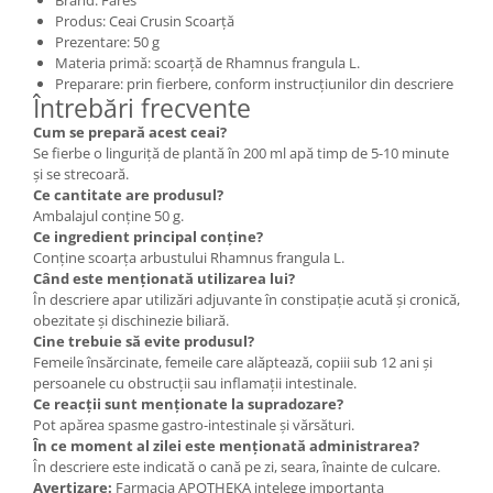
Produs: Ceai Crusin Scoarță
Prezentare: 50 g
Materia primă: scoarță de Rhamnus frangula L.
Preparare: prin fierbere, conform instrucțiunilor din descriere
Întrebări frecvente
Cum se prepară acest ceai?
Se fierbe o linguriță de plantă în 200 ml apă timp de 5-10 minute
și se strecoară.
Ce cantitate are produsul?
Ambalajul conține 50 g.
Ce ingredient principal conține?
Conține scoarța arbustului Rhamnus frangula L.
Când este menționată utilizarea lui?
În descriere apar utilizări adjuvante în constipație acută și cronică,
obezitate și dischinezie biliară.
Cine trebuie să evite produsul?
Femeile însărcinate, femeile care alăptează, copiii sub 12 ani și
persoanele cu obstrucții sau inflamații intestinale.
Ce reacții sunt menționate la supradozare?
Pot apărea spasme gastro-intestinale și vărsături.
În ce moment al zilei este menționată administrarea?
În descriere este indicată o cană pe zi, seara, înainte de culcare.
Avertizare:
Farmacia APOTHEKA intelege importanta