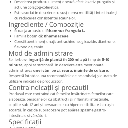
Descrierea produsului menționează efect laxativ-purgativ și
acțiune colagog-coleretică.
Este asociat în descriere cu susținerea motilității intestinale și
cu reducerea consistenței scaunelor.
Ingrediente / Compoziție
Scoarța arbustului
Rhamnus frangula L.
Familia botanică:
Rhamnaceae
Constituenți menționați: antrachinone, glicozide, diantrone,
flavonoide, tanin
Mod de administrare
Se fierbe
o linguriță de plantă în 200 ml apă
timp de
5-10
minute
, apoi se strecoară. În descriere este menționată
administrarea
unei căni pe zi, seara, înainte de culcare
.
Respectă întotdeauna recomandările de pe ambalaj și durata de
utilizare indicată de producător.
Contraindicații și precauții
Produsul este contraindicat femeilor însărcinate, femeilor care
alăptează, persoanelor cu obstrucții și inflamații intestinale,
copiilor sub 12 ani și persoanelor cu hipersensibilitate la crușin
scoarță. În caz de supradozare pot apărea spasme gastro-
intestinale și vărsături.
Specificații
Brand: Fares