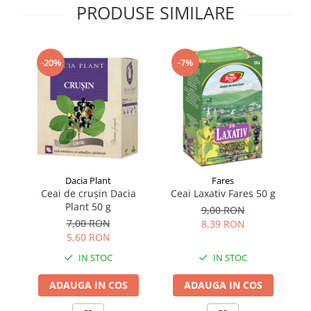
PRODUSE SIMILARE
Supliment Vitamina D3
Supliment Vitamina E
Supliment Zinc
-20%
-7%
Tincturi si Gemoderivate
Tuse gat si respiratie
Vitamine si minerale
Dacia Plant
Fares
Ceai de crușin Dacia
Ceai Laxativ Fares 50 g
Ce
Plant 50 g
9,00 RON
7,00 RON
8,39 RON
5,60 RON
IN STOC
IN STOC
ADAUGA IN COS
ADAUGA IN COS