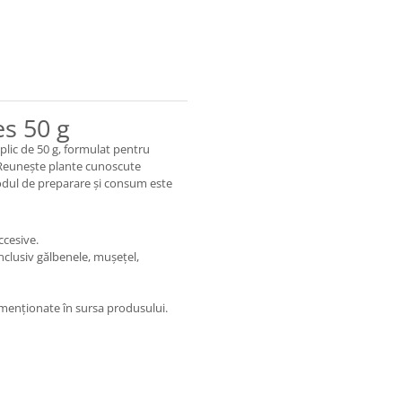
s 50 g
lic de 50 g, formulat pentru
v. Reunește plante cunoscute
 modul de preparare și consum este
ccesive.
nclusiv gălbenele, mușețel,
 menționate în sursa produsului.