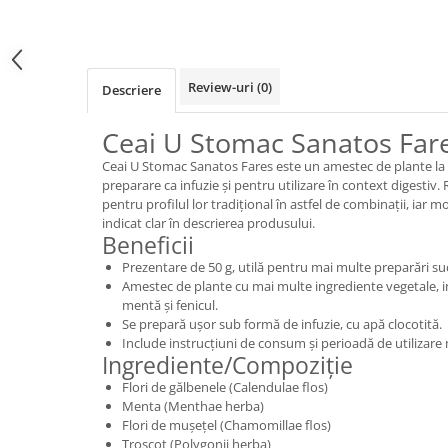
Review-uri
(0)
Descriere
Ceai U Stomac Sanatos Fare
Ceai U Stomac Sanatos Fares este un amestec de plante la p
preparare ca infuzie și pentru utilizare în context digesti
pentru profilul lor tradițional în astfel de combinații, iar
indicat clar în descrierea produsului.
Beneficii
Prezentare de 50 g, utilă pentru mai multe preparări su
Amestec de plante cu mai multe ingrediente vegetale, i
mentă și fenicul.
Se prepară ușor sub formă de infuzie, cu apă clocotită.
Include instrucțiuni de consum și perioadă de utilizare
Ingrediente/Compoziție
Flori de gălbenele (Calendulae flos)
Menta (Menthae herba)
Flori de mușețel (Chamomillae flos)
Troscot (Polygonii herba)