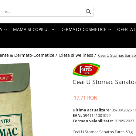
A
MAMA SI COPILUL
DERMATO-COSMETICE
OFERTA L
ente & Dermato-Cosmetice /
Dieta si wellness /
Ceai U Stomac Sanato
Ceai U Stomac Sanatos
17,71 RON
Ultima actualizare:
05/08/2026 1
EAN:
5941141001059
Termen valabilitate:
30/05/2027
Ceai U Stomac Sanatos Fares 50 g