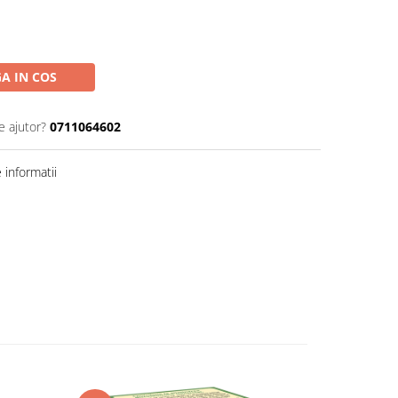
A IN COS
e ajutor?
0711064602
informatii