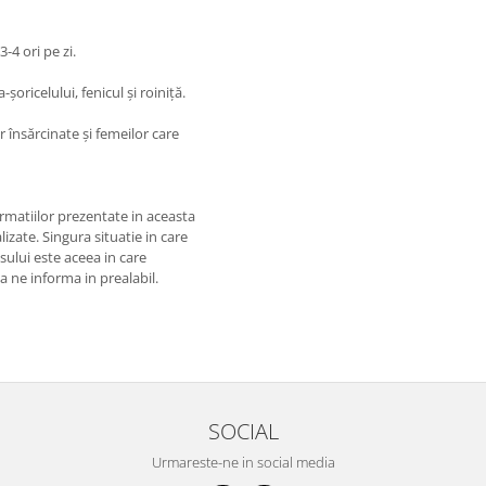
4 ori pe zi.
oricelului, fenicul și roiniță.
r însărcinate și femeilor care
matiilor prezentate in aceasta
izate. Singura situatie in care
usului este aceea in care
 a ne informa in prealabil.
SOCIAL
Urmareste-ne in social media