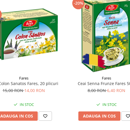
-20%
Fares
Fares
Colon Sanatos Fares, 20 plicuri
Ceai Senna Frunze Fares 5
15,00 RON
14,00 RON
8,00 RON
6,40 RON
IN STOC
IN STOC
ADAUGA IN COS
ADAUGA IN COS