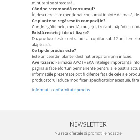
minute și se strecoară.
Când se recomandă consumul?
În descriere este menționat consumul înainte de masă, de 3-
Ce plante se regăsesc în compoziție?
Conține gălbenele, mentă, mușețel, troscot, păpădie, coada-ș
Există restricții de utilizare?
Da, produsul este contraindicat copiilor sub 12 ani, femeilo
alăptează.
Ce tip de produs este?
Este un ceai din plante, destinat preparării prin infuzie.
Avertizare:
Farmacia APOTHEKA intelege importanta infor
pagina si face eforturi permanente pentru a le pastra actual
informatiile prezentate pot fi diferite fata de cele ale prod
producatorul aduce modificari specificatiilor acestuia, fara
Informatii conformitate produs
NEWSLETTER
Nu rata ofertele si promotiile noastre