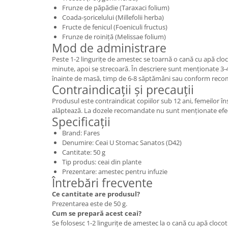
Frunze de păpădie (Taraxaci folium)
Coada-șoricelului (Millefolii herba)
Fructe de fenicul (Foeniculi fructus)
Frunze de roiniță (Melissae folium)
Mod de administrare
Peste 1-2 lingurițe de amestec se toarnă o cană cu apă cloco
minute, apoi se strecoară. În descriere sunt menționate 3-4
înainte de masă, timp de 6-8 săptămâni sau conform recom
Contraindicații și precauții
Produsul este contraindicat copiilor sub 12 ani, femeilor în
alăptează. La dozele recomandate nu sunt menționate efec
Specificații
Brand: Fares
Denumire: Ceai U Stomac Sanatos (D42)
Cantitate: 50 g
Tip produs: ceai din plante
Prezentare: amestec pentru infuzie
Întrebări frecvente
Ce cantitate are produsul?
Prezentarea este de 50 g.
Cum se prepară acest ceai?
Se folosesc 1-2 lingurițe de amestec la o cană cu apă clocoti