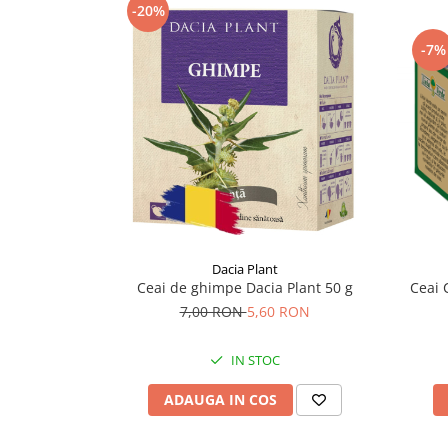
-20%
Supliment Vitamina D3
Supliment Vitamina E
-7%
Supliment Zinc
Tincturi si Gemoderivate
Tuse gat si respiratie
Vitamine si minerale
Dacia Plant
Ceai de ghimpe Dacia Plant 50 g
Ceai 
7,00 RON
5,60 RON
IN STOC
ADAUGA IN COS