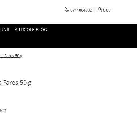
0711064602
0,00
UNII
ARTICOLE BLOG
s Fares 50 g
 Fares 50 g
6:12