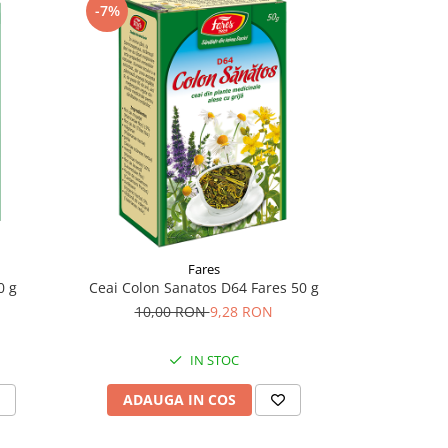
-7%
-20%
Fares
0 g
Ceai Colon Sanatos D64 Fares 50 g
Ceai Curat
10,00 RON
9,28 RON
12,
IN STOC
ADAUGA IN COS
ADAU