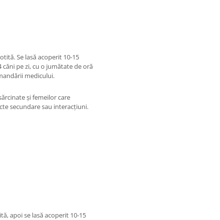
tită. Se lasă acoperit 10-15
 căni pe zi, cu o jumătate de oră
andării medicului.
sărcinate și femeilor care
te secundare sau interacțiuni.
tă, apoi se lasă acoperit 10-15