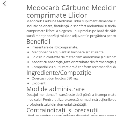
Medocarb Cărbune Medicin
comprimate Elidor
Medocarb Cărbune Medicinal Elidor supliment alimentar cu 
inclusiv balonare, flatulență, disconfort abdominal și sind
comprimate îl face la alegerea unui produs pe bază de cărbu
sursă menționează și rolul de adjuvant în pregătirea pent
Beneficii
Prezentare de 40 comprimate.
Menționat ca adjuvant în balonare și flatulență.
Folosit în contexte de meteorism abdominal și disconf
Asociat cu absorbția gazelor rezultate din fermentația și
Compatibil cu o utilizare orală conform recomandării d
Ingrediente/Compoziție
Quercus robur fructus 580 mg.
Excipienți.
Mod de administrare
Dozajul menționat în sursă este de 3 până la 6 comprimat
medicului. Pentru utilizare corectă, urmați instrucțiunile de
profesionistului din domeniul sănătății.
Contraindicații și precauții
Fiind un produs pentru utilizare digestivă, este important 