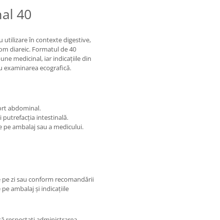
al 40
utilizare în contexte digestive,
rom diareic. Formatul de 40
ne medicinal, iar indicațiile din
ru examinarea ecografică.
ort abdominal.
 putrefacția intestinală.
e pe ambalaj sau a medicului.
e pe zi sau conform recomandării
 pe ambalaj și indicațiile
să respectați administrarea