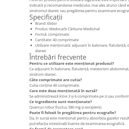
indicată și recomandarea medicului, mai ales atunci când e
sindromul diareic sau pregătirea pentru examinare ecograf
Specificații
Brand: Elidor
Produs: Medocarb Cărbune Medicinal
Formă: comprimate
Cantitate: 40 comprimate
Utilizare menționată: adjuvant în balonare, flatulență,
diareic
Întrebări frecvente
Pentru ce utilizare este menționat produsul?
Ca adjuvant în balonare, flatulență, meteorism abdominal,
sindrom diareic.
Câte comprimate are cutia?
Cutia conține 40 comprimate.
Care este doza menționată în sursă?
Se administrează între 3 și 6 comprimate pe zi sau confor
Ce ingrediente sunt menționate?
Quercus robur fructus 580 mg și excipienți.
Poate fi folosit în pregătirea pentru ecografie?
Da, în sursă este menționat pentru absorbția gazelor rezult
putrefacția intestinală înainte de examinarea ecografică.
Ce formă de prezentare are?