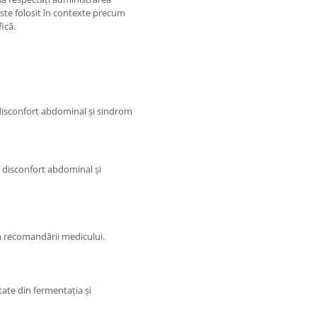
ste folosit în contexte precum
ică.
 disconfort abdominal și sindrom
 disconfort abdominal și
m recomandării medicului.
ate din fermentația și