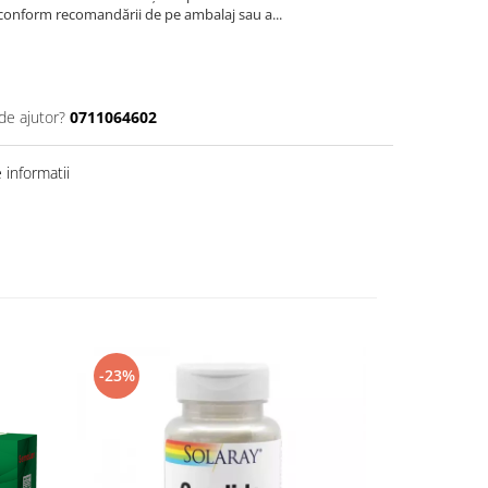
, conform recomandării de pe ambalaj sau a...
de ajutor?
0711064602
informatii
-23%