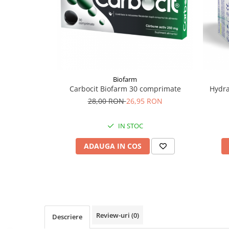
Supliment Vitamina D3
Supliment Vitamina E
Supliment Zinc
Tincturi si Gemoderivate
Tuse gat si respiratie
Biofarm
Vitamine si minerale
Carbocit Biofarm 30 comprimate
Hydra
28,00 RON
26,95 RON
IN STOC
ADAUGA IN COS
Review-uri
(0)
Descriere