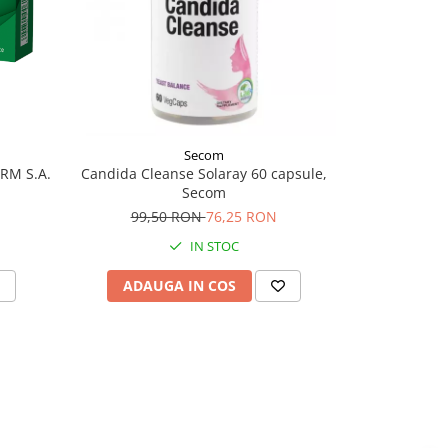
Secom
RM S.A.
Candida Cleanse Solaray 60 capsule,
Anghinar
Secom
99,50 RON
76,25 RON
36,
IN STOC
ADAUGA IN COS
ADAU