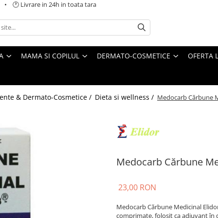
 🕐 Livrare in 24h in toata tara
A
MAMA SI COPILUL
DERMATO-COSMETICE
OFERTA L
ente & Dermato-Cosmetice /
Dieta si wellness /
Medocarb Cărbune Me
Medocarb Cărbune Med
23,00 RON
Medocarb Cărbune Medicinal Elidor
comprimate, folosit ca adjuvant în 