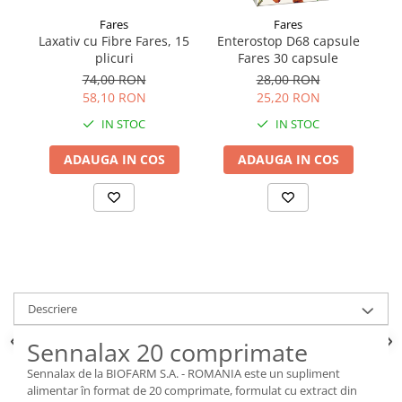
Fares
Fares
Laxativ cu Fibre Fares, 15
Enterostop D68 capsule
Al
plicuri
Fares 30 capsule
74,00 RON
28,00 RON
58,10 RON
25,20 RON
IN STOC
IN STOC
ADAUGA IN COS
ADAUGA IN COS
Descriere
Sennalax 20 comprimate
Sennalax de la BIOFARM S.A. - ROMANIA este un supliment
alimentar în format de 20 comprimate, formulat cu extract din