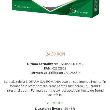
Multivitamine
Ingrijire par
Omega 3
Balsam masca si tratament
Par si unghii
Produse cu SPF Pentru Fata
Probiotice si prebiotice
Repelenti insecte
Prostata
Sanatate urinara
Sistemul respirator
Slabire si control greutate
24,39 RON
Somn stres si anxietate
Ultima actualizare:
05/08/2026 16:12
EAN:
02252802
Supliment Calciu
Termen valabilitate:
28/02/2027
Supliment Complexe
Sennalax de la BIOFARM S.A. ROMANIA este un supliment alimentar în
Supliment Fier
format de 20 comprimate, creat pentru susținerea unui tranzit
intestinal optim. Formula conține extract uscat din fructe de Senna
Supliment Magneziu
acutifolia
Supliment Vitamina B
IN STOC
Supliment Vitamina C
Durata de livrare:
24-48 h