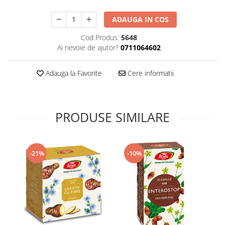
Supliment Vitamina D3
ADAUGA IN COS
Supliment Vitamina E
Cod Produs:
5648
Supliment Zinc
Ai nevoie de ajutor?
0711064602
Tincturi si Gemoderivate
Tuse gat si respiratie
Adauga la Favorite
Cere informatii
Vitamine si minerale
PRODUSE SIMILARE
-21%
-10%