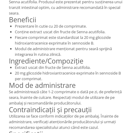
Senna acutifolia. Produsul este prezentat pentru susținerea unui
tranzit intestinal optim, cu administrare recomandată în special
seara.
Beneficii
Prezentare în cutie cu 20 de comprimate.
Conține extract uscat din fructe de Senna acutifolia.
Fiecare comprimat este standardizat la 20 mg glicozide
hidroxiantracenice exprimate în sennoside B.
Modul de administrare menționat pentru seară sprijină
integrarea în rutina zilnică.
Ingrediente/Compoziție
Extract uscat din fructe de Senna acutifolia.
20 mg glicozide hidroxiantracenice exprimate în sennoside B
per comprimat.
Mod de administrare
Se administrează câte 1-2 comprimate o dată pe zi, de preferință
seara, înainte de culcare. Respectați modul de utilizare de pe
ambalaj și recomandările producătorului.
Contraindicații și precauții
Utilizarea se face conform indicațiilor de pe ambalaj. Înainte de
administrare, verificați atenționările producătorului și urmați
recomandarea specialistului atunci când este cazul.