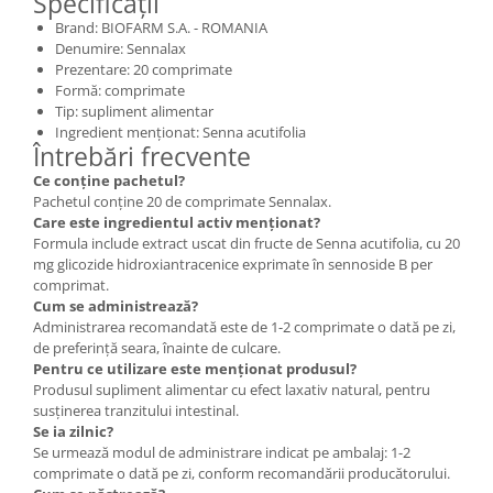
Specificații
Brand: BIOFARM S.A. - ROMANIA
Denumire: Sennalax
Prezentare: 20 comprimate
Formă: comprimate
Tip: supliment alimentar
Ingredient menționat: Senna acutifolia
Întrebări frecvente
Ce conține pachetul?
Pachetul conține 20 de comprimate Sennalax.
Care este ingredientul activ menționat?
Formula include extract uscat din fructe de Senna acutifolia, cu 20
mg glicozide hidroxiantracenice exprimate în sennoside B per
comprimat.
Cum se administrează?
Administrarea recomandată este de 1-2 comprimate o dată pe zi,
de preferință seara, înainte de culcare.
Pentru ce utilizare este menționat produsul?
Produsul supliment alimentar cu efect laxativ natural, pentru
susținerea tranzitului intestinal.
Se ia zilnic?
Se urmează modul de administrare indicat pe ambalaj: 1-2
comprimate o dată pe zi, conform recomandării producătorului.