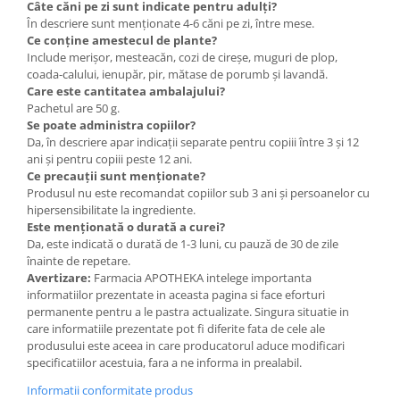
Câte căni pe zi sunt indicate pentru adulți?
În descriere sunt menționate 4-6 căni pe zi, între mese.
Ce conține amestecul de plante?
Include merișor, mesteacăn, cozi de cireșe, muguri de plop,
coada-calului, ienupăr, pir, mătase de porumb și lavandă.
Care este cantitatea ambalajului?
Pachetul are 50 g.
Se poate administra copiilor?
Da, în descriere apar indicații separate pentru copiii între 3 și 12
ani și pentru copiii peste 12 ani.
Ce precauții sunt menționate?
Produsul nu este recomandat copiilor sub 3 ani și persoanelor cu
hipersensibilitate la ingrediente.
Este menționată o durată a curei?
Da, este indicată o durată de 1-3 luni, cu pauză de 30 de zile
înainte de repetare.
Avertizare:
Farmacia APOTHEKA intelege importanta
informatiilor prezentate in aceasta pagina si face eforturi
permanente pentru a le pastra actualizate. Singura situatie in
care informatiile prezentate pot fi diferite fata de cele ale
produsului este aceea in care producatorul aduce modificari
specificatiilor acestuia, fara a ne informa in prealabil.
Informatii conformitate produs