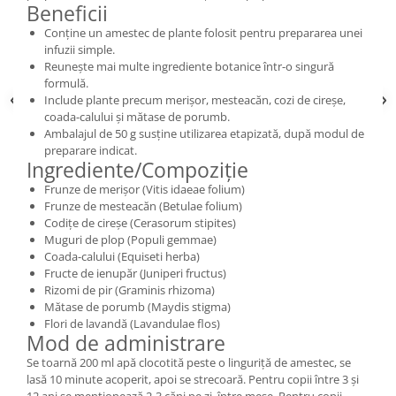
Beneficii
Conține un amestec de plante folosit pentru prepararea unei
infuzii simple.
Reunește mai multe ingrediente botanice într-o singură
formulă.
Include plante precum merișor, mesteacăn, cozi de cireșe,
coada-calului și mătase de porumb.
Ambalajul de 50 g susține utilizarea etapizată, după modul de
preparare indicat.
Ingrediente/Compoziție
Frunze de merișor (Vitis idaeae folium)
Frunze de mesteacăn (Betulae folium)
Codițe de cireșe (Cerasorum stipites)
Muguri de plop (Populi gemmae)
Coada-calului (Equiseti herba)
Fructe de ienupăr (Juniperi fructus)
Rizomi de pir (Graminis rhizoma)
Mătase de porumb (Maydis stigma)
Flori de lavandă (Lavandulae flos)
Mod de administrare
Se toarnă 200 ml apă clocotită peste o linguriță de amestec, se
lasă 10 minute acoperit, apoi se strecoară. Pentru copii între 3 și
12 ani se menționează 2-3 căni pe zi, între mese. Pentru copii