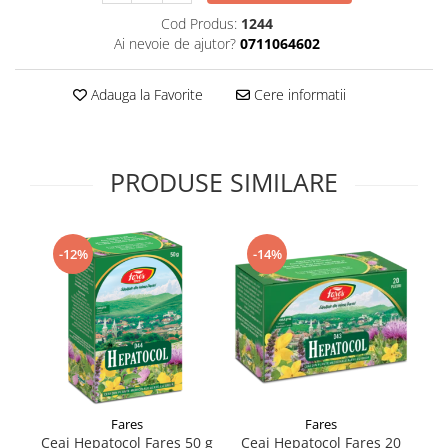
Supliment Vitamina D3
Cod Produs:
1244
Ai nevoie de ajutor?
0711064602
Supliment Vitamina E
Supliment Zinc
Adauga la Favorite
Cere informatii
Tincturi si Gemoderivate
Tuse gat si respiratie
Vitamine si minerale
PRODUSE SIMILARE
-12%
-14%
Fares
Fares
Ceai Hepatocol Fares 50 g
Ceai Hepatocol Fares 20