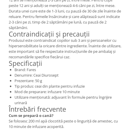
peste 12 ani și adulți se menționează 4-6 căni pe zi, între mese.
Durata unei cure este de 1-3 luni, cu pauză de 30 de zile înainte de
reluare. Pentru femeile însărcinate și care alăptează sunt indicate
2-3 căni pe zi, timp de 2 săptămâni pe lună, cu pauză de 2
săptămâni.
Contraindicații și precauții
Produsul este contraindicat copiilor sub 3 ani și persoanelor cu
hipersensibilitate la oricare dintre ingrediente. Înainte de utilizare,
este important să fie respectate instrucțiunile de pe ambalaj și
recomandările specifice fiecărui caz.
Specificații
Brand: Fares
Denumire: Ceai Diurosept
Prezentare: 50 g
Tip produs: ceai din plante pentru infuzie
Mod de preparare: infuzare 10 minute
Utilizare menționată: adjuvant în formule pentru îngrijire
urinară
Întrebări frecvente
Cum se prepară o cană?
Se folosesc 200 ml apă clocotită peste o linguriță de amestec, cu
10 minute de infuzare acoperită.