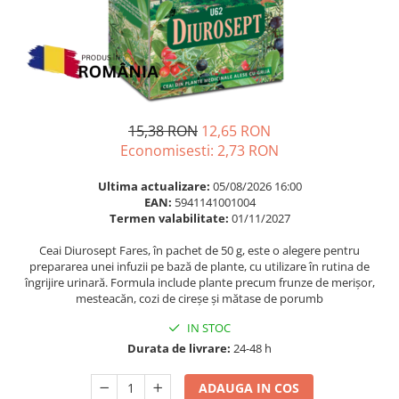
Multivitamine
Ingrijire par
Omega 3
Balsam masca si tratament
Par si unghii
Produse cu SPF Pentru Fata
Probiotice si prebiotice
Repelenti insecte
Prostata
15,38 RON
12,65 RON
Sanatate urinara
Economisesti:
2,73
RON
Sistemul respirator
Ultima actualizare:
05/08/2026 16:00
Slabire si control greutate
EAN:
5941141001004
Termen valabilitate:
01/11/2027
Somn stres si anxietate
Supliment Calciu
Ceai Diurosept Fares, în pachet de 50 g, este o alegere pentru
prepararea unei infuzii pe bază de plante, cu utilizare în rutina de
Supliment Complexe
îngrijire urinară. Formula include plante precum frunze de merișor,
mesteacăn, cozi de cireșe și mătase de porumb
Supliment Fier
IN STOC
Supliment Magneziu
Durata de livrare:
24-48 h
Supliment Vitamina B
Supliment Vitamina C
ADAUGA IN COS