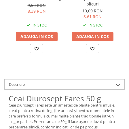
plicuri
D
9,50 RON
10,00 RON
8,39 RON
8,61 RON
IN STOC
IN STOC
ADAUGA IN COS
ADAUGA IN COS
Descriere
Ceai Diurosept Fares 50 g
Ceai Diurosept Fares este un amestec de plante pentru infuzie,
creat pentru rutina de îngrijire urinară și pentru momentele în
care preferi o formulă cu mai multe plante tradiționale într-un
singur pachet. Prezentarea de 50 g îl face ușor de dozat pentru
prepararea zilnică, conform indicațiilor de pe produs.