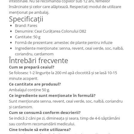
intestinale. Nu se recomandă copiilor sub 12 ani, femeilor
însărcinate și celor care alăptează. Respectați modul de utilizare
menționat pe ambalaj.
Specificații
Brand: Fares
Denumire: Ceai Curățarea Colonului D82
Cantitate: 50 g
Formă de prezentare: amestec de plante pentru infuzie
Ingrediente menționate: senna, revent, ceai verde, soc, nalbă,
coriandru, cardamom
Întrebări frecvente
Cum se prepară ceaiul?
Se folosesc 1-2 lingurițe la 200 ml apă clocotită și se lasă 10-15
minute acoperit.
Ce cantitate are produsul?
Ambalajul conține 50 g.
Ce ingrediente sunt menționate în formulă?
Sunt menționate senna, revent, ceai verde, soc, nalbă, coriandru
și cardamom.
Cum se consumă conform descrierii?
Se indică 2 căni pe zi, dimineața și seara, timp de 4-6 săptămâni
sau conform recomandării medicului.
Cine trebuie să evite utilizarea?