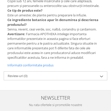
Copiii sub 12 ani, femeile însărcinate și cele care alăptează,
precum și persoanele cu enterocolite sau obstrucții intestinale.
Ce tip de produs este?
Este un amestec de plante pentru preparare la infuzie.
Ce ingrediente botanice apar în denumirea și descrierea
produsului?
Senna, revent, ceai verde, soc, nalbă, coriandru și cardamom.
Avertizare:
Farmacia APOTHEKA intelege importanta
informatiilor prezentate in aceasta pagina si face eforturi
permanente pentru a le pastra actualizate. Singura situatie in
care informatiile prezentate pot fi diferite fata de cele ale
produsului este aceea in care producatorul aduce modificari
specificatiilor acestuia, fara a ne informa in prealabil.
Informatii conformitate produs
Review-uri
(0)
NEWSLETTER
Nu rata ofertele si promotiile noastre