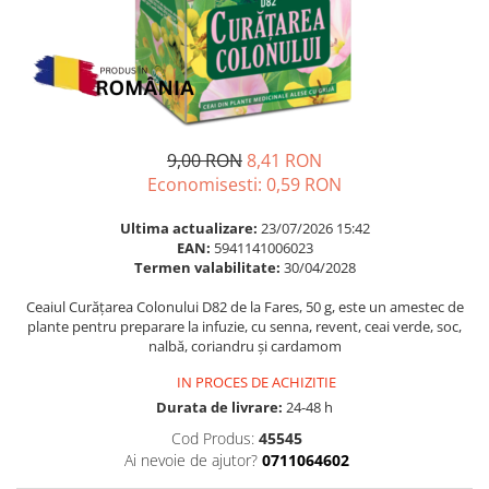
Multivitamine
Ingrijire par
Omega 3
Balsam masca si tratament
Par si unghii
Produse cu SPF Pentru Fata
Probiotice si prebiotice
Repelenti insecte
Prostata
9,00 RON
8,41 RON
Sanatate urinara
Economisesti:
0,59
RON
Sistemul respirator
Ultima actualizare:
23/07/2026 15:42
Slabire si control greutate
EAN:
5941141006023
Termen valabilitate:
30/04/2028
Somn stres si anxietate
Supliment Calciu
Ceaiul Curățarea Colonului D82 de la Fares, 50 g, este un amestec de
plante pentru preparare la infuzie, cu senna, revent, ceai verde, soc,
Supliment Complexe
nalbă, coriandru și cardamom
Supliment Fier
IN PROCES DE ACHIZITIE
Supliment Magneziu
Durata de livrare:
24-48 h
Cod Produs:
45545
Supliment Vitamina B
Ai nevoie de ajutor?
0711064602
Supliment Vitamina C