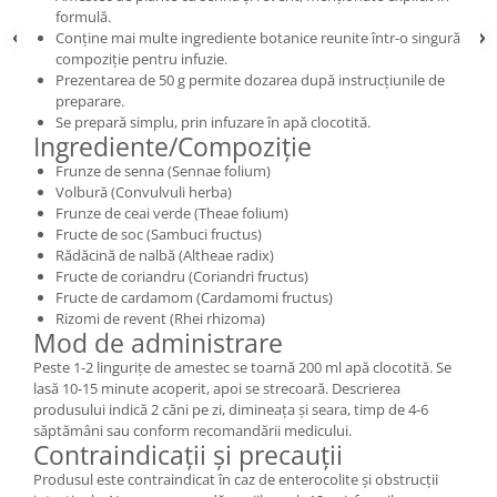
formulă.
Conține mai multe ingrediente botanice reunite într-o singură
compoziție pentru infuzie.
Prezentarea de 50 g permite dozarea după instrucțiunile de
preparare.
Se prepară simplu, prin infuzare în apă clocotită.
Ingrediente/Compoziție
Frunze de senna (Sennae folium)
Volbură (Convulvuli herba)
Frunze de ceai verde (Theae folium)
Fructe de soc (Sambuci fructus)
Rădăcină de nalbă (Altheae radix)
Fructe de coriandru (Coriandri fructus)
Fructe de cardamom (Cardamomi fructus)
Rizomi de revent (Rhei rhizoma)
Mod de administrare
Peste 1-2 lingurițe de amestec se toarnă 200 ml apă clocotită. Se
lasă 10-15 minute acoperit, apoi se strecoară. Descrierea
produsului indică 2 căni pe zi, dimineața și seara, timp de 4-6
săptămâni sau conform recomandării medicului.
Contraindicații și precauții
Produsul este contraindicat în caz de enterocolite și obstrucții