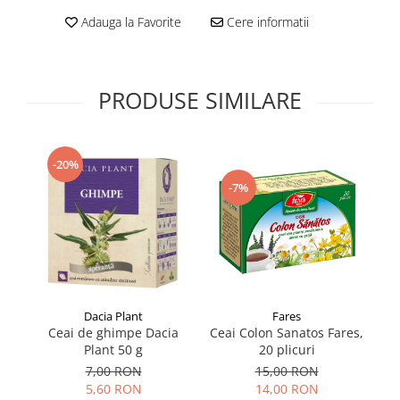
Supliment Vitamina D3
Adauga la Favorite
Cere informatii
Supliment Vitamina E
Supliment Zinc
PRODUSE SIMILARE
Tincturi si Gemoderivate
Tuse gat si respiratie
Vitamine si minerale
-20%
-7%
Fares
Dacia Plant
Ceai Colon Sanatos Fares,
Ceai de ghimpe Dacia
C
20 plicuri
Plant 50 g
15,00 RON
7,00 RON
14,00 RON
5,60 RON