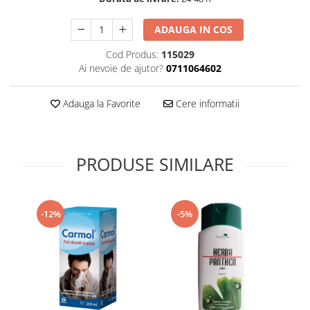
Supliment Vitamina D3
ADAUGA IN COS
Supliment Vitamina E
Cod Produs:
115029
Supliment Zinc
Ai nevoie de ajutor?
0711064602
Tincturi si Gemoderivate
Tuse gat si respiratie
Adauga la Favorite
Cere informatii
Vitamine si minerale
PRODUSE SIMILARE
-12%
-5%