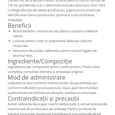
Carmol Flu de la Biofarm este o lotiune pentru corp in format de
150 ml, prezentata sub o denumire asociata sezonului rece. Fara
a merge dincolo de datele produsului, pagina pune accent pe
identificarea clara a produsului, pe brand si pe cantitatea
ambalata.
Beneficii
Brand Biofarm, mentionat clar pentru cautare si selectie
rapida.
Lotiune pentru corp cu prezentare dedicata utilizarii
corporale.
Denumire de produs relevanta pentru cautari legate de
sezonul rece.
Ingrediente/Compoziție
ingrediente sau compozitie pentru acest produs. Pentru lista
completa, consultati eticheta si ambalajul original.
Mod de administrare
Utilizarea se face conform instructiunilor de pe ambalaj sau
conform indicatiilor producatorului. Daca apar recomandari
suplimentare pe eticheta produsului, acestea au prioritate.
Contraindicații și precauții
Evitați utilizarea daca apar reactii neobisnuite si urmati precautiile
mentionate de producator pe ambalaj. Pentru produse de
ingrijire corporala, respectati intotdeauna instructiunile de pe