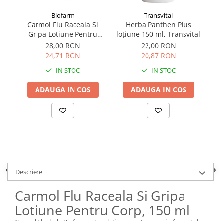
Biofarm
Transvital
Carmol Flu Raceala Si
Herba Panthen Plus
Bi
Gripa Lotiune Pentru
loțiune 150 ml, Transvital
2
Corp 100 ml
28,00 RON
22,00 RON
24,71 RON
20,87 RON
IN STOC
IN STOC
ADAUGA IN COS
ADAUGA IN COS
Descriere
Carmol Flu Raceala Si Gripa
Lotiune Pentru Corp, 150 ml