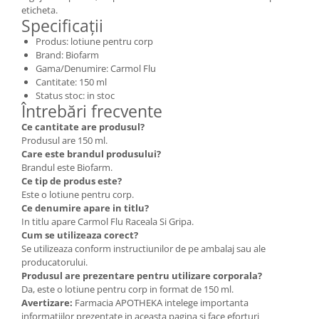
eticheta.
Specificații
Produs: lotiune pentru corp
Brand: Biofarm
Gama/Denumire: Carmol Flu
Cantitate: 150 ml
Status stoc: in stoc
Întrebări frecvente
Ce cantitate are produsul?
Produsul are 150 ml.
Care este brandul produsului?
Brandul este Biofarm.
Ce tip de produs este?
Este o lotiune pentru corp.
Ce denumire apare in titlu?
In titlu apare Carmol Flu Raceala Si Gripa.
Cum se utilizeaza corect?
Se utilizeaza conform instructiunilor de pe ambalaj sau ale
producatorului.
Produsul are prezentare pentru utilizare corporala?
Da, este o lotiune pentru corp in format de 150 ml.
Avertizare:
Farmacia APOTHEKA intelege importanta
informatiilor prezentate in aceasta pagina si face eforturi