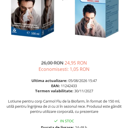
Multivitamine
Ingrijire par
Omega 3
Balsam masca si tratament
Par si unghii
Produse cu SPF Pentru Fata
Probiotice si prebiotice
Repelenti insecte
Prostata
Sanatate urinara
Sistemul respirator
Slabire si control greutate
26,00 RON
24,95 RON
Economisesti:
1,05
RON
Somn stres si anxietate
Supliment Calciu
Ultima actualizare:
05/08/2026 15:47
EAN:
11242433
Supliment Complexe
Termen valabilitate:
30/11/2027
Supliment Fier
Lotiune pentru corp Carmol Flu de la Biofarm, în format de 150 ml,
utilă pentru îngrijirea de zi cu zi în sezonul rece. Produsul este gândit
Supliment Magneziu
pentru utilizare corporală, cu prezentare
Supliment Vitamina B
IN STOC
Supliment Vitamina C
Durata de livrare:
24-48 h