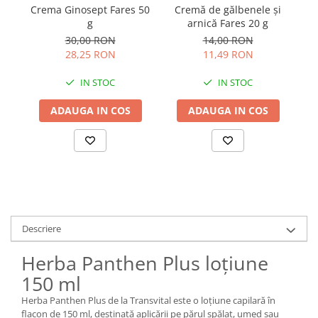
Crema Ginosept Fares 50
Cremă de gălbenele și
A
g
arnică Fares 20 g
pr
30,00 RON
14,00 RON
28,25 RON
11,49 RON
IN STOC
IN STOC
ADAUGA IN COS
ADAUGA IN COS
Descriere
Herba Panthen Plus loțiune
150 ml
Herba Panthen Plus de la Transvital este o loțiune capilară în
flacon de 150 ml, destinată aplicării pe părul spălat, umed sau