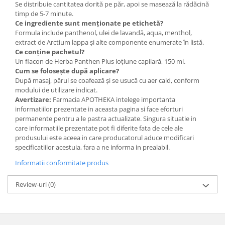
Se distribuie cantitatea dorită pe păr, apoi se masează la rădăcină
timp de 5-7 minute.
Ce ingrediente sunt menționate pe etichetă?
Formula include panthenol, ulei de lavandă, aqua, menthol,
extract de Arctium lappa și alte componente enumerate în listă.
Ce conține pachetul?
Un flacon de Herba Panthen Plus loțiune capilară, 150 ml.
Cum se folosește după aplicare?
După masaj, părul se coafează și se usucă cu aer cald, conform
modului de utilizare indicat.
Avertizare:
Farmacia APOTHEKA intelege importanta
informatiilor prezentate in aceasta pagina si face eforturi
permanente pentru a le pastra actualizate. Singura situatie in
care informatiile prezentate pot fi diferite fata de cele ale
produsului este aceea in care producatorul aduce modificari
specificatiilor acestuia, fara a ne informa in prealabil.
Informatii conformitate produs
Review-uri
(0)