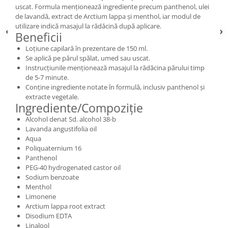
uscat. Formula menționează ingrediente precum panthenol, ulei
de lavandă, extract de Arctium lappa și menthol, iar modul de
utilizare indică masajul la rădăcină după aplicare.
Beneficii
Loțiune capilară în prezentare de 150 ml.
Se aplică pe părul spălat, umed sau uscat.
Instrucțiunile menționează masajul la rădăcina părului timp
de 5-7 minute.
Conține ingrediente notate în formulă, inclusiv panthenol și
extracte vegetale.
Ingrediente/Compoziție
Alcohol denat Sd. alcohol 38-b
Lavanda angustifolia oil
Aqua
Poliquaternium 16
Panthenol
PEG-40 hydrogenated castor oil
Sodium benzoate
Menthol
Limonene
Arctium lappa root extract
Disodium EDTA
Linalool