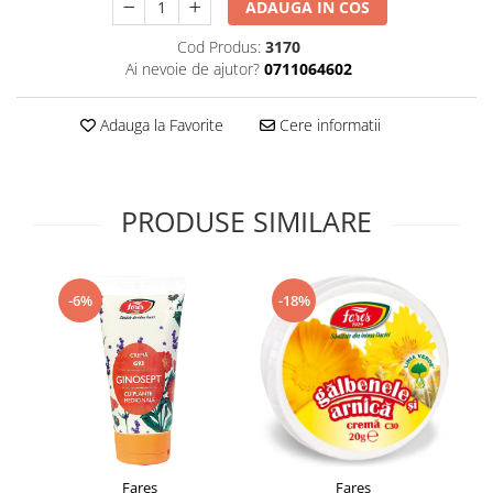
ADAUGA IN COS
Supliment Vitamina D3
Cod Produs:
3170
Supliment Vitamina E
Ai nevoie de ajutor?
0711064602
Supliment Zinc
Tincturi si Gemoderivate
Adauga la Favorite
Cere informatii
Tuse gat si respiratie
Vitamine si minerale
PRODUSE SIMILARE
-6%
-18%
Fares
Fares