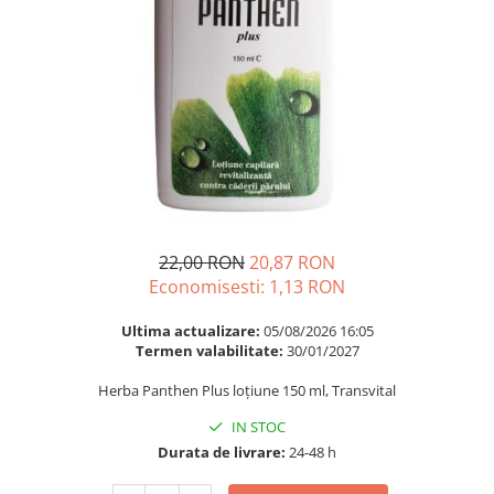
Multivitamine
Ingrijire par
Omega 3
Balsam masca si tratament
Par si unghii
Produse cu SPF Pentru Fata
Probiotice si prebiotice
Repelenti insecte
Prostata
Sanatate urinara
Sistemul respirator
Slabire si control greutate
22,00 RON
20,87 RON
Somn stres si anxietate
Economisesti:
1,13
RON
Supliment Calciu
Ultima actualizare:
05/08/2026 16:05
Supliment Complexe
Termen valabilitate:
30/01/2027
Supliment Fier
Herba Panthen Plus loțiune 150 ml, Transvital
Supliment Magneziu
IN STOC
Supliment Vitamina B
Durata de livrare:
24-48 h
Supliment Vitamina C