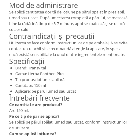
Mod de administrare
Se aplică cantitatea dorită de loțiune pe părul spălat în prealabil,
umed sau uscat. După umectarea completă a părului, se masează
bine la rădăcină timp de 5-7 minute, apoi se coafează și se usucă
cu aer cald.
Contraindicații și precauții
Utilizarea se face conform instrucțiunilor de pe ambalaj. A se evita
contactul cu ochii și se recomandă atenție la aplicare, în special
dacă există sensibilitate la unul dintre ingredientele menționate.
Specificații
Brand: Transvital
Gama: Herba Panthen Plus
Tip produs: loțiune capilară
Cantitate: 150 ml
Aplicare: pe părul umed sau uscat
Întrebări frecvente
Ce cantitate are produsul?
Are 150 ml.
Pe ce tip de păr se aplică?
Se aplică pe părul spălat, umed sau uscat, conform instrucțiunilor
de utilizare.
Cum se aplică loțiunea?