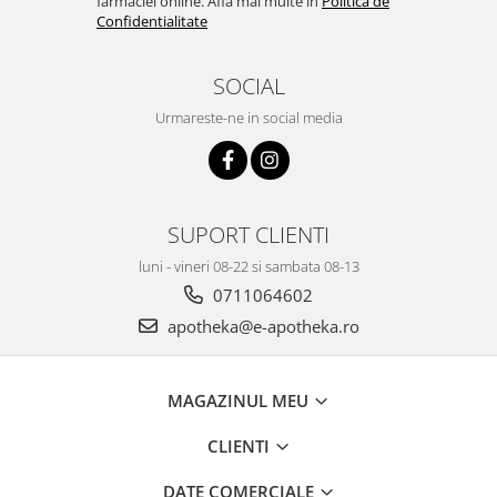
farmaciei online. Afla mai multe in
Politica de
Confidentialitate
SOCIAL
Urmareste-ne in social media
SUPORT CLIENTI
luni - vineri 08-22 si sambata 08-13
0711064602
apotheka@e-apotheka.ro
MAGAZINUL MEU
CLIENTI
DATE COMERCIALE