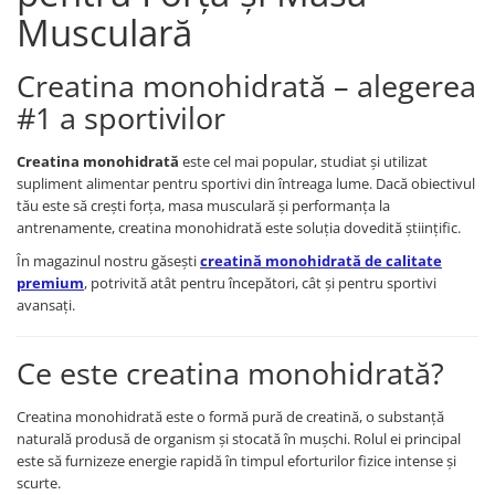
Musculară
Supliment Vitamina D3
Supliment Vitamina E
Creatina monohidrată – alegerea
Supliment Zinc
#1 a sportivilor
Tincturi si Gemoderivate
Tuse gat si respiratie
Creatina monohidrată
este cel mai popular, studiat și utilizat
supliment alimentar pentru sportivi din întreaga lume. Dacă obiectivul
Vitamine si minerale
tău este să crești forța, masa musculară și performanța la
antrenamente, creatina monohidrată este soluția dovedită științific.
În magazinul nostru găsești
creatină monohidrată de calitate
premium
, potrivită atât pentru începători, cât și pentru sportivi
avansați.
Ce este creatina monohidrată?
Creatina monohidrată este o formă pură de creatină, o substanță
naturală produsă de organism și stocată în mușchi. Rolul ei principal
este să furnizeze energie rapidă în timpul eforturilor fizice intense și
scurte.