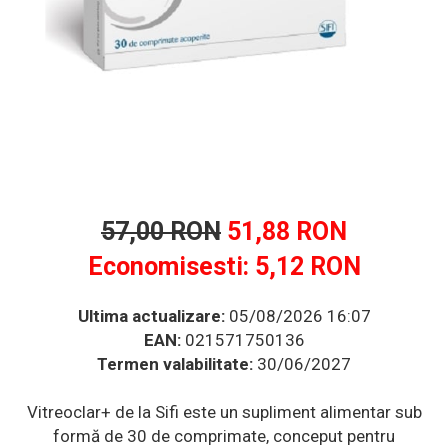
Multivitamine
Ingrijire par
Omega 3
Balsam masca si tratament
Produse cu SPF Pentru Fata
Par si unghii
Repelenti insecte
Probiotice si prebiotice
Prostata
Sanatate urinara
Sistemul respirator
Slabire si control greutate
57,00 RON
51,88 RON
Somn stres si anxietate
Economisesti:
5,12
RON
Supliment Calciu
Supliment Complexe
Ultima actualizare:
05/08/2026 16:07
EAN:
021571750136
Supliment Fier
Termen valabilitate:
30/06/2027
Supliment Magneziu
Supliment Vitamina B
Vitreoclar+ de la Sifi este un supliment alimentar sub
formă de 30 de comprimate, conceput pentru
Supliment Vitamina C