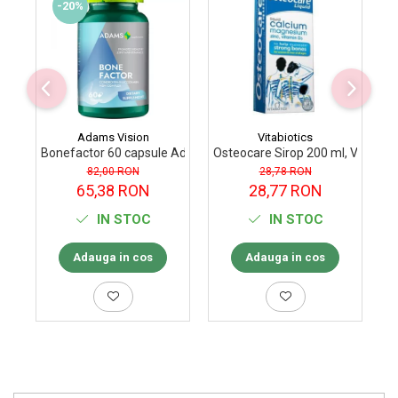
-20%
Adams Vision
Vitabiotics
Bonefactor 60 capsule Adams Vision
Osteocare Sirop 200 ml, Vitabioti
G
82,00 RON
28,78 RON
65,38 RON
28,77 RON
IN STOC
IN STOC
Adauga in cos
Adauga in cos