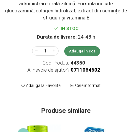
administrare orală zilnică. Formula include
Supliment Vitamina D3
glucozamină, colagen hidrolizat, extract din semințe de
Supliment Vitamina E
struguri și vitamina E
Supliment Zinc
IN STOC
Tincturi si Gemoderivate
Durata de livrare:
24-48 h
Tuse gat si respiratie
Vitamine si minerale
Adauga in cos
Cod Produs:
44350
Ai nevoie de ajutor?
0711064602
Adauga la Favorite
Cere informatii
Produse similare