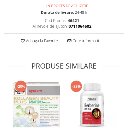
Supliment Vitamina D3
IN PROCES DE ACHIZITIE
Durata de livrare:
24-48 h
Supliment Vitamina E
Cod Produs:
46421
Supliment Zinc
Ai nevoie de ajutor?
0711064602
Tincturi si Gemoderivate
Tuse gat si respiratie
Adauga la Favorite
Cere informatii
Vitamine si minerale
PRODUSE SIMILARE
-20%
-33%