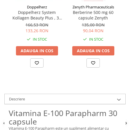
Doppelherz
Zenyth Pharmaceuticals
Doppelherz System
Berberine 500 mg 60
Kollagen Beauty Plus , 30
capsule Zenyth
P
Flacoane Unidoza
166,53 RON
135,00 RON
133,26 RON
90,04 RON
IN STOC
IN STOC
ADAUGA IN COS
ADAUGA IN COS
Descriere
Vitamina E-100 Parapharm 30
capsule
Vitamina E-100 Parapharm este un supliment alimentar cu