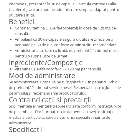
vitamina E, prezentat în 30 de capsule. Formula conține D-alfa-
tocoferol și are un mod de administrare simplu, adaptat pentru
utilizare zilnică.
Beneficii
Conține vitamina E (D-alfa-tocoferol) în doză de 120 mg per
capsulă.
Ambalajul cu 30 de capsule asigură o utilizare zilnică pe o
perioadă de 30 de zile, conform administrării recomandate.
Administrarea se face cu lichid, de preferință în timpul mesei,
pentru o rutină ușor de urmat.
Ingrediente/Compoziție
Vitamina E (D-alfa-tocoferol) – 120 mg per capsulă.
Mod de administrare
Se administrează 1 capsulă pe zi, înghițită cu un pahar cu lichid,
de preferință în timpul servirii mesei. Respectați instrucțiunile de
pe ambalaj și recomandările producătorului.
Contraindicații și precauții
Suplimentele alimentare trebuie utilizate conform instrucțiunilor
de pe ambalaj. Dacă urmați un tratament sau aveți o situație
medicală particulară, cereți sfatul unui specialist înainte de
administrare.
Specificații