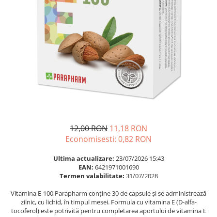
Multivitamine
Ingrijire par
Omega 3
Balsam masca si tratament
Par si unghii
Produse cu SPF Pentru Fata
Probiotice si prebiotice
Repelenti insecte
Prostata
Sanatate urinara
Sistemul respirator
Slabire si control greutate
Somn stres si anxietate
12,00 RON
11,18 RON
Supliment Calciu
Economisesti:
0,82
RON
Supliment Complexe
Ultima actualizare:
23/07/2026 15:43
Supliment Fier
EAN:
6421971001690
Termen valabilitate:
31/07/2028
Supliment Magneziu
Vitamina E-100 Parapharm conține 30 de capsule și se administrează
Supliment Vitamina B
zilnic, cu lichid, în timpul mesei. Formula cu vitamina E (D-alfa-
Supliment Vitamina C
tocoferol) este potrivită pentru completarea aportului de vitamina E