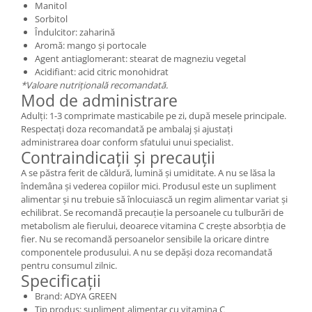
Manitol
Sorbitol
Îndulcitor: zaharină
Aromă: mango și portocale
Agent antiaglomerant: stearat de magneziu vegetal
Acidifiant: acid citric monohidrat
*Valoare nutrițională recomandată.
Mod de administrare
Adulți: 1-3 comprimate masticabile pe zi, după mesele principale.
Respectați doza recomandată pe ambalaj și ajustați
administrarea doar conform sfatului unui specialist.
Contraindicații și precauții
A se păstra ferit de căldură, lumină și umiditate. A nu se lăsa la
îndemâna și vederea copiilor mici. Produsul este un supliment
alimentar și nu trebuie să înlocuiască un regim alimentar variat și
echilibrat. Se recomandă precauție la persoanele cu tulburări de
metabolism ale fierului, deoarece vitamina C crește absorbția de
fier. Nu se recomandă persoanelor sensibile la oricare dintre
componentele produsului. A nu se depăși doza recomandată
pentru consumul zilnic.
Specificații
Brand: ADYA GREEN
Tip produs: supliment alimentar cu vitamina C