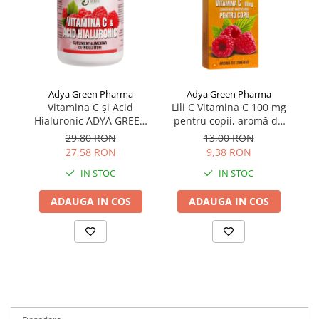
Adya Green Pharma
Adya Green Pharma
Vitamina C și Acid
Lili C Vitamina C 100 mg
Li
Hialuronic ADYA GREEN
pentru copii, aromă de
p
30 comprimate
zmeură, 30 comprimate
c
29,80 RON
13,00 RON
masticabile
27,58 RON
9,38 RON
IN STOC
IN STOC
ADAUGA IN COS
ADAUGA IN COS