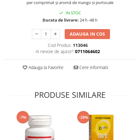
per comprimat și aromă de mango și portocale
Supliment Vitamina D3
IN STOC
Supliment Vitamina E
Durata de livrare:
24 h -48 h
Supliment Zinc
ADAUGA IN COS
Tincturi si Gemoderivate
Tuse gat si respiratie
Cod Produs:
113046
Ai nevoie de ajutor?
0711064602
Vitamine si minerale
Adauga la Favorite
Cere informatii
PRODUSE SIMILARE
-7%
-28%