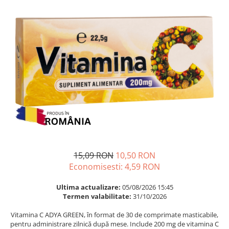
Multivitamine
Ingrijire par
Omega 3
Balsam masca si tratament
Par si unghii
Produse cu SPF Pentru Fata
Probiotice si prebiotice
Repelenti insecte
Prostata
Sanatate urinara
Sistemul respirator
Slabire si control greutate
Somn stres si anxietate
Supliment Calciu
15,09 RON
10,50 RON
Supliment Complexe
Economisesti:
4,59
RON
Supliment Fier
Ultima actualizare:
05/08/2026 15:45
Supliment Magneziu
Termen valabilitate:
31/10/2026
Supliment Vitamina B
Vitamina C ADYA GREEN, în format de 30 de comprimate masticabile,
Supliment Vitamina C
pentru administrare zilnică după mese. Include 200 mg de vitamina C