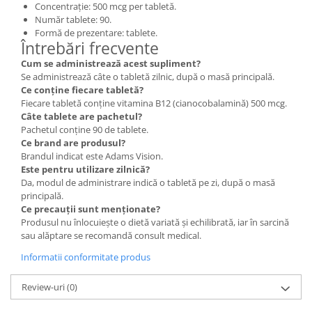
Concentrație: 500 mcg per tabletă.
Număr tablete: 90.
Formă de prezentare: tablete.
Întrebări frecvente
Cum se administrează acest supliment?
Se administrează câte o tabletă zilnic, după o masă principală.
Ce conține fiecare tabletă?
Fiecare tabletă conține vitamina B12 (cianocobalamină) 500 mcg.
Câte tablete are pachetul?
Pachetul conține 90 de tablete.
Ce brand are produsul?
Brandul indicat este Adams Vision.
Este pentru utilizare zilnică?
Da, modul de administrare indică o tabletă pe zi, după o masă
principală.
Ce precauții sunt menționate?
Produsul nu înlocuiește o dietă variată și echilibrată, iar în sarcină
sau alăptare se recomandă consult medical.
Informatii conformitate produs
Review-uri
(0)