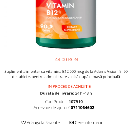
Multivitamine
Ingrijire par
Omega 3
Balsam masca si tratament
Par si unghii
Produse cu SPF Pentru Fata
Probiotice si prebiotice
Repelenti insecte
Prostata
Sanatate urinara
Sistemul respirator
44,00 RON
Slabire si control greutate
Supliment alimentar cu vitamina B12 500 mcg de la Adams Vision, în 90
Somn stres si anxietate
de tablete, pentru administrare zilnică după o masă principală
Supliment Calciu
IN PROCES DE ACHIZITIE
Supliment Complexe
Durata de livrare:
24 h -48 h
Supliment Fier
Cod Produs:
107910
Ai nevoie de ajutor?
0711064602
Supliment Magneziu
Supliment Vitamina B
Adauga la Favorite
Cere informatii
Supliment Vitamina C