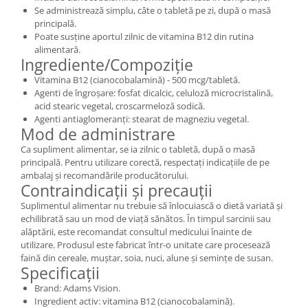
Se administrează simplu, câte o tabletă pe zi, după o masă
principală.
Poate susține aportul zilnic de vitamina B12 din rutina
alimentară.
Ingrediente/Compoziție
Vitamina B12 (cianocobalamină) - 500 mcg/tabletă.
Agenti de îngroșare: fosfat dicalcic, celuloză microcristalină,
acid stearic vegetal, croscarmeloză sodică.
Agenti antiaglomeranți: stearat de magneziu vegetal.
Mod de administrare
Ca supliment alimentar, se ia zilnic o tabletă, după o masă
principală. Pentru utilizare corectă, respectați indicațiile de pe
ambalaj și recomandările producătorului.
Contraindicații și precauții
Suplimentul alimentar nu trebuie să înlocuiască o dietă variată și
echilibrată sau un mod de viață sănătos. În timpul sarcinii sau
alăptării, este recomandat consultul medicului înainte de
utilizare. Produsul este fabricat într-o unitate care procesează
faină din cereale, muștar, soia, nuci, alune și semințe de susan.
Specificații
Brand: Adams Vision.
Ingredient activ: vitamina B12 (cianocobalamină).