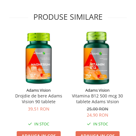
Supliment Vitamina D3
PRODUSE SIMILARE
Supliment Vitamina E
Supliment Zinc
Tincturi si Gemoderivate
Tuse gat si respiratie
Vitamine si minerale
Adams Vision
Adams Vision
Drojdie de bere Adams
Vitamina B12 500 mcg 30
Vision 90 tablete
tablete Adams Vision
39,51 RON
25,00 RON
24,90 RON
IN STOC
IN STOC
ADAUGA IN COS
ADAUGA IN COS