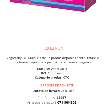
Multivitamine
Ingrijire par
Omega 3
Balsam masca si tratament
Par si unghii
Produse cu SPF Pentru Fata
Probiotice si prebiotice
Repelenti insecte
Prostata
Sanatate urinara
Sistemul respirator
29,62 RON
Slabire si control greutate
Vagostabyl, 40 Drajeuri este un produs disponibil pentru listare, cu
Somn stres si anxietate
informatii optimizate pentru prezentarea in magazin
Supliment Calciu
Cod CIM:
W60904001
DCI:
Combinatii
Supliment Complexe
Categorie produs:
OTC
Supliment Fier
IN PROCES DE ACHIZITIE
Supliment Magneziu
Durata de livrare:
24 h -48 h
Supliment Vitamina B
Cod Produs:
65267
Ai nevoie de ajutor?
0711064602
Supliment Vitamina C