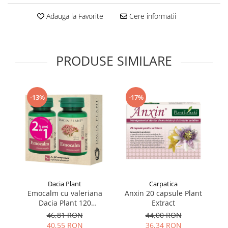
Supliment Vitamina D3
Adauga la Favorite
Cere informatii
Supliment Vitamina E
Supliment Zinc
Tincturi si Gemoderivate
PRODUSE SIMILARE
Tuse gat si respiratie
Vitamine si minerale
-13%
-17%
Dacia Plant
Carpatica
Emocalm cu valeriana
Anxin 20 capsule Plant
Dacia Plant 120
Extract
comprimate
46,81 RON
44,00 RON
40,55 RON
36,34 RON