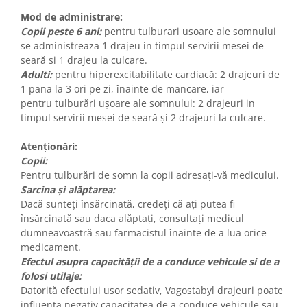
Mod de administrare:
Copii peste 6 ani:
pentru tulburari usoare ale somnului
se administreaza 1 drajeu in timpul servirii mesei de
seară si 1 drajeu la culcare.
Adulti:
pentru hiperexcitabilitate cardiacă: 2 drajeuri de
1 pana la 3 ori pe zi, înainte de mancare, iar
pentru tulburări ușoare ale somnului: 2 drajeuri in
timpul servirii mesei de seară și 2 drajeuri la culcare.
Atenționări:
Copii:
Pentru tulburări de somn la copii adresați-vă medicului.
Sarcina și alăptarea:
Dacă sunteți însărcinată, credeți că ați putea fi
însărcinată sau daca alăptați, consultați medicul
dumneavoastră sau farmacistul înainte de a lua orice
medicament.
Efectul asupra capacității de a conduce vehicule si de a
folosi utilaje:
Datorită efectului usor sedativ, Vagostabyl drajeuri poate
influența negativ capacitatea de a conduce vehicule sau