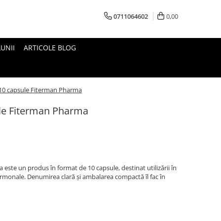
0711064602
0,00
UNII
ARTICOLE BLOG
 10 capsule Fiterman Pharma
ule Fiterman Pharma
este un produs în format de 10 capsule, destinat utilizării în
hormonale. Denumirea clară și ambalarea compactă îl fac în