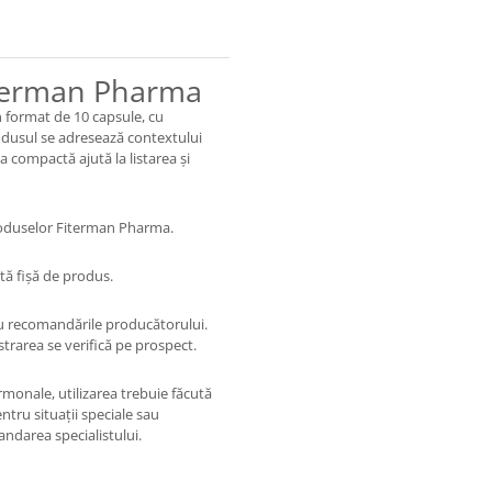
iterman Pharma
 format de 10 capsule, cu
rodusul se adresează contextului
 compactă ajută la listarea și
produselor Fiterman Pharma.
tă fișă de produs.
au recomandările producătorului.
istrarea se verifică pe prospect.
rmonale, utilizarea trebuie făcută
ntru situații speciale sau
ndarea specialistului.