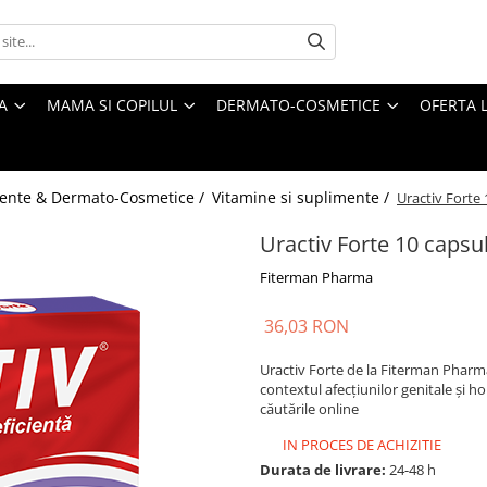
A
MAMA SI COPILUL
DERMATO-COSMETICE
OFERTA L
ente & Dermato-Cosmetice /
Vitamine si suplimente /
Uractiv Forte
Uractiv Forte 10 caps
Fiterman Pharma
36,03 RON
Uractiv Forte de la Fiterman Pharma 
contextul afecțiunilor genitale și 
căutările online
IN PROCES DE ACHIZITIE
Durata de livrare:
24-48 h