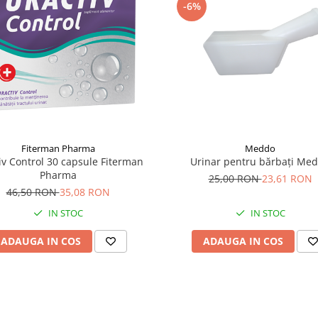
-6%
Meddo
Fiterman Pharma
Urinar pentru bărbați Me
iv Control 30 capsule Fiterman
Pharma
25,00 RON
23,61 RON
46,50 RON
35,08 RON
IN STOC
IN STOC
ADAUGA IN COS
ADAUGA IN COS