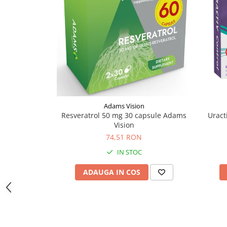
Supliment Vitamina D3
Supliment Vitamina E
Supliment Zinc
Tincturi si Gemoderivate
Tuse gat si respiratie
Vitamine si minerale
Adams Vision
Resveratrol 50 mg 30 capsule Adams
Uract
Vision
74,51 RON
IN STOC
ADAUGA IN COS