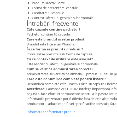
Produs: Uractiv Forte
Forma de prezentare: capsule
Cantitate: 10 capsule
Context: afecțiuni genitale și hormonale
Întrebări frecvente
Câte capsule conține pachetul?
Pachetul conține 10 capsule.
Care este brandul acestui produs?
Brandul este Fiterman Pharma.
În ce formă se prezintă produsul?
Produsul se prezintă sub formă de capsule.
Cu ce context de utilizare este asociat?
Este asociat cu afecțiuni genitale și hormonale.
Cum se verifică administrarea corectă?
Administrarea se verifică pe ambalajul produsului sau în p
Care este denumirea completă pentru listare?
Denumirea completă este Uractiv Forte 10 capsule Fiterm
Avertizare:
Farmacia APOTHEKA intelege importanta infor
pagina si face eforturi permanente pentru a le pastra actual
informatiile prezentate pot fi diferite fata de cele ale prod
producatorul aduce modificari specificatiilor acestuia, fara
Informatii conformitate produs