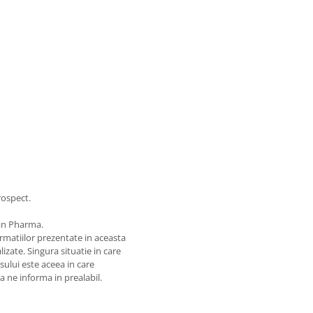
rospect.
an Pharma.
matiilor prezentate in aceasta
izate. Singura situatie in care
usului este aceea in care
 a ne informa in prealabil.