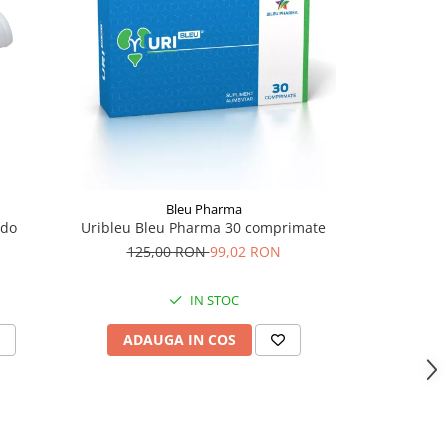
-20%
Bleu Pharma
ddo
Uribleu Bleu Pharma 30 comprimate
Urifect X 10 
PENTR
125,00 RON
99,02 RON
149,
IN STOC
ADAUGA IN COS
ADAU