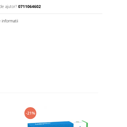
de ajutor?
0711064602
informatii
-21%