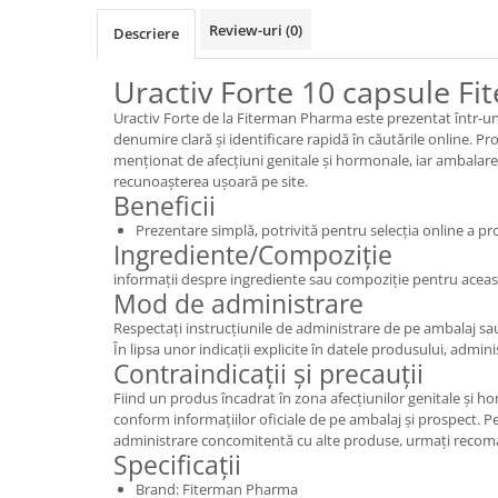
Review-uri
(0)
Descriere
Uractiv Forte 10 capsule F
Uractiv Forte de la Fiterman Pharma este prezentat într-un
denumire clară și identificare rapidă în căutările online. P
menționat de afecțiuni genitale și hormonale, iar ambalarea
recunoașterea ușoară pe site.
Beneficii
Prezentare simplă, potrivită pentru selecția online a 
Ingrediente/Compoziție
informații despre ingrediente sau compoziție pentru aceas
Mod de administrare
Respectați instrucțiunile de administrare de pe ambalaj s
În lipsa unor indicații explicite în datele produsului, admin
Contraindicații și precauții
Fiind un produs încadrat în zona afecțiunilor genitale și ho
conform informațiilor oficiale de pe ambalaj și prospect. Pe
administrare concomitentă cu alte produse, urmați recoma
Specificații
Brand: Fiterman Pharma