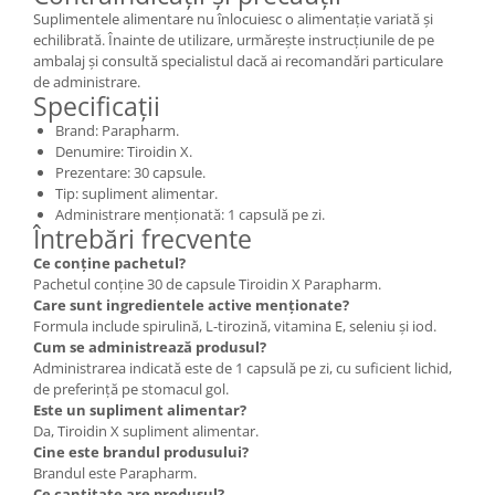
Suplimentele alimentare nu înlocuiesc o alimentație variată și
echilibrată. Înainte de utilizare, urmărește instrucțiunile de pe
ambalaj și consultă specialistul dacă ai recomandări particulare
de administrare.
Specificații
Brand: Parapharm.
Denumire: Tiroidin X.
Prezentare: 30 capsule.
Tip: supliment alimentar.
Administrare menționată: 1 capsulă pe zi.
Întrebări frecvente
Ce conține pachetul?
Pachetul conține 30 de capsule Tiroidin X Parapharm.
Care sunt ingredientele active menționate?
Formula include spirulină, L-tirozină, vitamina E, seleniu și iod.
Cum se administrează produsul?
Administrarea indicată este de 1 capsulă pe zi, cu suficient lichid,
de preferință pe stomacul gol.
Este un supliment alimentar?
Da, Tiroidin X supliment alimentar.
Cine este brandul produsului?
Brandul este Parapharm.
Ce cantitate are produsul?