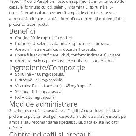
Tiroidin X de la Parapharm este un supliment alimentar cu 30 de
capsule, formulat cu iod, seleniu, vitamina E, spirulină și L-
tirozină. Produsul are o schemă simplă de administrare și se
adresează celor care caută o formulă cu mai mulți nutrienți într-o
prezentare compactă.
Beneficii
Conține 30 de capsule în pachet.
Include iod, seleniu, vitamina E, spirulină și L-tirozină.
Are administrare zilnică, în doză de 1 capsulă.
Poate fi luat cu suficient lichid, conform indicației furnizate.
Prezentarea în capsule susține o utilizare ușor de urmat.
Ingrediente/Compoziție
Spirulină – 180 mg/capsulă.
L-tirozină – 90 mg/capsulă.
Vitamina E (alfa-tocoferol) – 45 mg/capsulă.
Seleniu – 0,15 mg/capsulă.
Iod – 0,30 mg/capsulă.
Mod de administrare
Se administrează 1 capsulă pe zi, înghițită cu suficient lichid, de
preferință pe stomacul gol. Respectă modul de utilizare înscris pe
ambalaj sau recomandarea specialistului, dacă există indicații
diferite.
Contraindicații și precauții