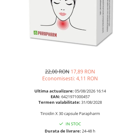
Multivitamine
Ingrijire par
Omega 3
Balsam masca si tratament
Par si unghii
Produse cu SPF Pentru Fata
Probiotice si prebiotice
Repelenti insecte
Prostata
Sanatate urinara
Sistemul respirator
Slabire si control greutate
22,00 RON
17,89 RON
Somn stres si anxietate
Economisesti:
4,11
RON
Supliment Calciu
Ultima actualizare:
05/08/2026 16:14
EAN:
6421971000457
Supliment Complexe
Termen valabilitate:
31/08/2028
Supliment Fier
Tiroidin X 30 capsule Parapharm
Supliment Magneziu
IN STOC
Supliment Vitamina B
Durata de livrare:
24-48 h
Supliment Vitamina C