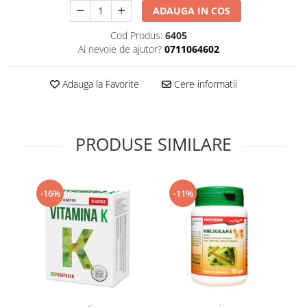
ADAUGA IN COS
Supliment Vitamina D3
Supliment Vitamina E
Cod Produs:
6405
Ai nevoie de ajutor?
0711064602
Supliment Zinc
Tincturi si Gemoderivate
Adauga la Favorite
Cere informatii
Tuse gat si respiratie
Vitamine si minerale
PRODUSE SIMILARE
-16%
-11%