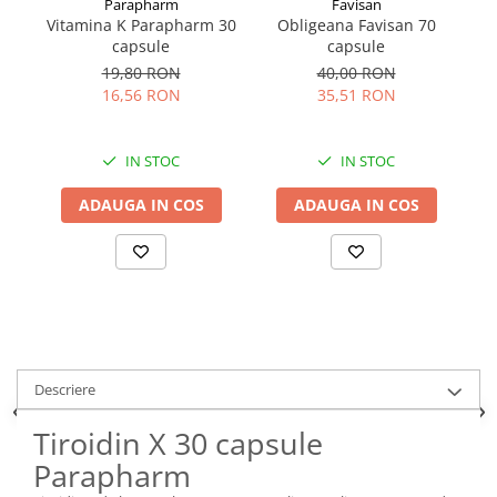
Parapharm
Favisan
Vitamina K Parapharm 30
Obligeana Favisan 70
I
capsule
capsule
19,80 RON
40,00 RON
16,56 RON
35,51 RON
IN STOC
IN STOC
ADAUGA IN COS
ADAUGA IN COS
Descriere
Tiroidin X 30 capsule
Parapharm