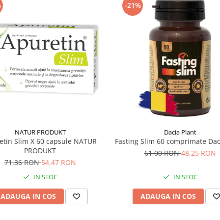
%
-21%
NATUR PRODUKT
Dacia Plant
etin Slim X 60 capsule NATUR
Fasting Slim 60 comprimate Dac
PRODUKT
61,00 RON
48,25 RON
71,36 RON
54,47 RON
IN STOC
IN STOC
ADAUGA IN COS
ADAUGA IN COS