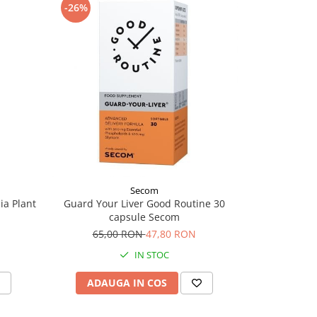
-26%
-33%
Secom
ia Plant
Guard Your Liver Good Routine 30
Lipostop X
capsule Secom
PAR
65,00 RON
47,80 RON
20,
IN STOC
ADAUGA IN COS
ADAU