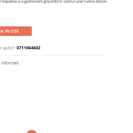
epatice și a gestionării greutății în cadrul unei rutine zilnice
A IN COS
e ajutor?
0711064602
informatii