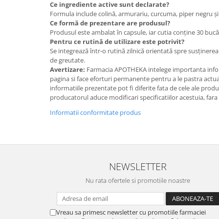
Ce ingrediente active sunt declarate?
Formula include colină, armurariu, curcuma, piper negru ș
Ce formă de prezentare are produsul?
Produsul este ambalat în capsule, iar cutia conține 30 bucăț
Pentru ce rutină de utilizare este potrivit?
Se integrează într-o rutină zilnică orientată spre susținerea 
de greutate.
Avertizare:
Farmacia APOTHEKA intelege importanta infor
pagina si face eforturi permanente pentru a le pastra actual
informatiile prezentate pot fi diferite fata de cele ale prod
producatorul aduce modificari specificatiilor acestuia, fara
Informatii conformitate produs
NEWSLETTER
Nu rata ofertele si promotiile noastre
Vreau sa primesc newsletter cu promotiile farmaciei