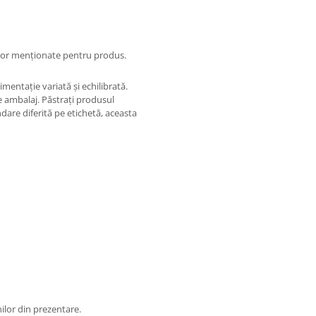
iilor menționate pentru produs.
mentație variată și echilibrată.
e ambalaj. Păstrați produsul
are diferită pe etichetă, aceasta
ilor din prezentare.