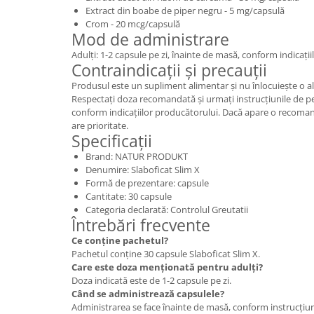
Extract din boabe de piper negru - 5 mg/capsulă
Crom - 20 mcg/capsulă
Mod de administrare
Adulți: 1-2 capsule pe zi, înainte de masă, conform indicaț
Contraindicații și precauții
Produsul este un supliment alimentar și nu înlocuiește o ali
Respectați doza recomandată și urmați instrucțiunile de p
conform indicațiilor producătorului. Dacă apare o recomand
are prioritate.
Specificații
Brand: NATUR PRODUKT
Denumire: Slaboficat Slim X
Formă de prezentare: capsule
Cantitate: 30 capsule
Categoria declarată: Controlul Greutatii
Întrebări frecvente
Ce conține pachetul?
Pachetul conține 30 capsule Slaboficat Slim X.
Care este doza menționată pentru adulți?
Doza indicată este de 1-2 capsule pe zi.
Când se administrează capsulele?
Administrarea se face înainte de masă, conform instrucțiun