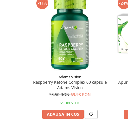
-11%
-24
Supliment Vitamina D3
Supliment Vitamina E
Supliment Zinc
Tincturi si Gemoderivate
Tuse gat si respiratie
Vitamine si minerale
Adams Vision
Raspberry Ketone Complex 60 capsule
Apur
Adams Vision
78,50 RON
69,98 RON
IN STOC
ADAUGA IN COS