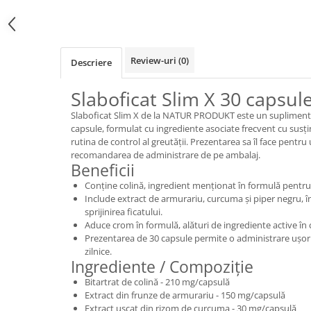
Review-uri
(0)
Descriere
Slaboficat Slim X 30 capsul
Slaboficat Slim X de la NATUR PRODUKT este un supliment 
capsule, formulat cu ingrediente asociate frecvent cu susțin
rutina de control al greutății. Prezentarea sa îl face pentru u
recomandarea de administrare de pe ambalaj.
Beneficii
Conține colină, ingredient menționat în formulă pentru 
Include extract de armurariu, curcuma și piper negru, î
sprijinirea ficatului.
Aduce crom în formulă, alături de ingrediente active în c
Prezentarea de 30 capsule permite o administrare ușor 
zilnice.
Ingrediente / Compoziție
Bitartrat de colină - 210 mg/capsulă
Extract din frunze de armurariu - 150 mg/capsulă
Extract uscat din rizom de curcuma - 30 mg/capsulă