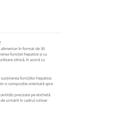
e
alimentar în format de 30
erea funcției hepatice și cu
tilizare zilnică, în acord cu
susținerea funcțiilor hepatice.
ntr-o compoziție orientată spre
antități precizate pe etichetă.
de urmărit în cadrul rutinei