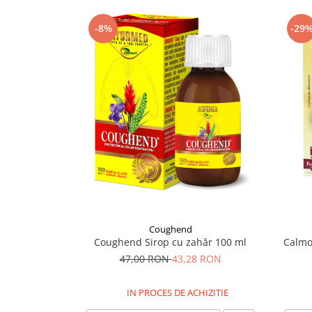
Supliment Vitamina D3
-8%
-29
Supliment Vitamina E
Supliment Zinc
Tincturi si Gemoderivate
Tuse gat si respiratie
Vitamine si minerale
Coughend
Coughend Sirop cu zahăr 100 ml
Calmot
47,00 RON
43,28 RON
IN PROCES DE ACHIZITIE