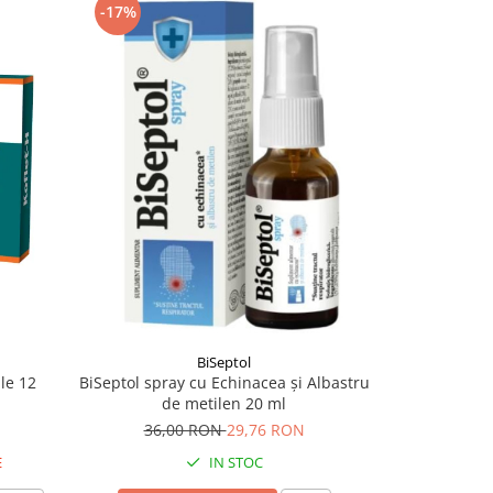
-17%
BiSeptol
le 12
BiSeptol spray cu Echinacea și Albastru
de metilen 20 ml
36,00 RON
29,76 RON
E
IN STOC