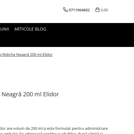
0711064602
0,00
UNII
ARTICOLE BLOG
i Ridiche Neagră 200 ml Elidor
e Neagră 200 ml Elidor
idor are volum de 200 ml și este formulat pentru administrare
 ambalaj. Se adresează copiilor și adulților, după vârstă și