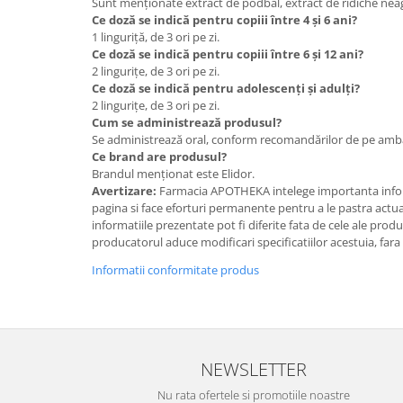
Sunt menționate extract de podbal, extract de ridiche neag
Ce doză se indică pentru copiii între 4 și 6 ani?
1 linguriță, de 3 ori pe zi.
Ce doză se indică pentru copiii între 6 și 12 ani?
2 lingurițe, de 3 ori pe zi.
Ce doză se indică pentru adolescenți și adulți?
2 lingurițe, de 3 ori pe zi.
Cum se administrează produsul?
Se administrează oral, conform recomandărilor de pe amba
Ce brand are produsul?
Brandul menționat este Elidor.
Avertizare:
Farmacia APOTHEKA intelege importanta infor
pagina si face eforturi permanente pentru a le pastra actual
informatiile prezentate pot fi diferite fata de cele ale prod
producatorul aduce modificari specificatiilor acestuia, fara
Informatii conformitate produs
NEWSLETTER
Nu rata ofertele si promotiile noastre