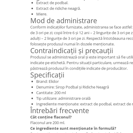
Extract de podbal.
Extract de ridiche neagră.
Miere.
Mod de administrare
Conform indicațiilor furnizate, administrarea se face astfel: c
de 3 ori pe zi; copii între 6 și 12 ani – 2 lingurițe de 3 ori pe 
adulți – 2 lingurițe de 3 ori pe zi. Respectă întotdeauna re
folosește produsul numai în dozele menționate.
Contraindicații și precauții
Produsul se administrează oral și este important să fie util
indicate pe etichetă. Pentru situații particulare, urmează 
păstrează produsul în condițiile indicate de producător.
Specificații
Brand: Elidor
Denumire: Sirop Podbal și Ridiche Neagră
Cantitate: 200 ml
Tip utilizare: administrare orală
Ingrediente menționate: extract de podbal, extract de 
Întrebări frecvente
Cât conține flaconul?
Flaconul are 200 ml.
Ce ingrediente sunt menționate în formulă?