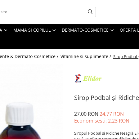
A
MAMA SI COPILUL
DERMATO-COSMETICE
OFERTA L
ente & Dermato-Cosmetice /
Vitamine si suplimente /
Sirop Podbal ș
Sirop Podbal și Ridich
27,00 RON
24,77 RON
Economisesti:
2,23
RON
Siropul Podbal și Ridiche Neagră El
orală, conform recomandărilor de pe