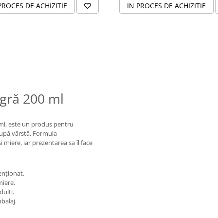
PROCES DE ACHIZITIE
IN PROCES DE ACHIZITIE
agră 200 ml
0 ml, este un produs pentru
după vârstă. Formula
miere, iar prezentarea sa îl face
enționat.
miere.
ulți.
balaj.