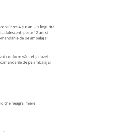
opii între 4 și 6 ani – 1 linguriță
zi; adolescenți peste 12 ani și
comandările de pe ambalaj și
izat conform vârstei și dozei
recomandările de pe ambalaj și
ridiche neagră, miere