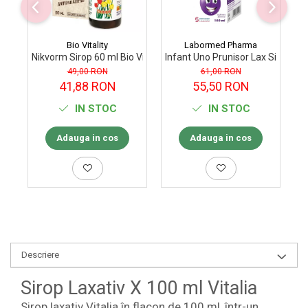
Bio Vitality
Labormed Pharma
Nikvorm Sirop 60 ml Bio Vitality
Infant Uno Prunisor Lax Sirop 10
Ve
49,00 RON
61,00 RON
41,88 RON
55,50 RON
IN STOC
IN STOC
Adauga in cos
Adauga in cos
Descriere
Sirop Laxativ X 100 ml Vitalia
Sirop laxativ Vitalia în flacon de 100 ml, într-un