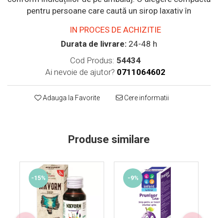
Supliment Vitamina D3
pentru persoane care caută un sirop laxativ în
Supliment Vitamina E
IN PROCES DE ACHIZITIE
Supliment Zinc
Durata de livrare:
24-48 h
Tincturi si Gemoderivate
Cod Produs:
54434
Tuse gat si respiratie
Ai nevoie de ajutor?
0711064602
Vitamine si minerale
Adauga la Favorite
Cere informatii
Produse similare
-15%
-9%