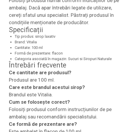
Folosiți produsul numai conform indicațiilor de pe
ambalaj. Dacă apar întrebări legate de utilizare,
cereți sfatul unui specialist. Păstrați produsul în
condițiile menționate de producător.
Specificații
Tip produs: sirop laxativ
Brand: Vitalia
Cantitate: 100 ml
Formă de prezentare: flacon
Categoria asociată în magazin: Sucuri si Siropuri Naturale
Întrebări frecvente
Ce cantitate are produsul?
Produsul are 100 ml.
Care este brandul acestui sirop?
Brandul este Vitalia.
Cum se folosește corect?
Folosiți produsul conform instrucțiunilor de pe
ambalaj sau recomandării specialistului.
Ce formă de prezentare are?
Este ambalat în flacon de 100 ml.