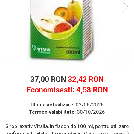
Multivitamine
Ingrijire par
Omega 3
Balsam masca si tratament
Produse cu SPF Pentru Fata
Par si unghii
Repelenti insecte
Probiotice si prebiotice
Prostata
Sanatate urinara
Sistemul respirator
Slabire si control greutate
Somn stres si anxietate
37,00 RON
32,42 RON
Supliment Calciu
Economisesti:
4,58
RON
Supliment Complexe
Supliment Fier
Ultima actualizare:
02/06/2026
Termen valabilitate:
30/10/2026
Supliment Magneziu
Supliment Vitamina B
Sirop laxativ Vitalia, în flacon de 100 ml, pentru utilizare
Supliment Vitamina C
conform indicațiilor de pe ambalaj. O alegere compactă