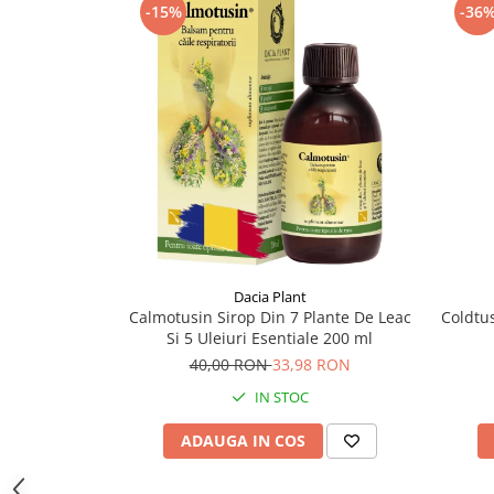
-15%
-36
Supliment Vitamina D3
Supliment Vitamina E
Supliment Zinc
Tincturi si Gemoderivate
Tuse gat si respiratie
Vitamine si minerale
Dacia Plant
Calmotusin Sirop Din 7 Plante De Leac
Coldtus
Si 5 Uleiuri Esentiale 200 ml
40,00 RON
33,98 RON
IN STOC
ADAUGA IN COS