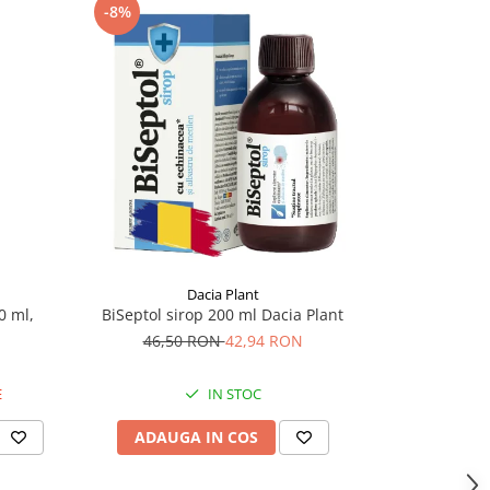
-8%
-13%
Dacia Plant
0 ml,
BiSeptol sirop 200 ml Dacia Plant
Calmotusin
46,50 RON
42,94 RON
38,
E
IN STOC
ADAUGA IN COS
ADAU