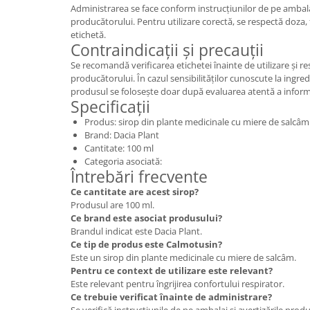
Administrarea se face conform instrucțiunilor de pe ambal
producătorului. Pentru utilizare corectă, se respectă doza, 
etichetă.
Contraindicații și precauții
Se recomandă verificarea etichetei înainte de utilizare și re
producătorului. În cazul sensibilităților cunoscute la ingr
produsul se folosește doar după evaluarea atentă a informa
Specificații
Produs: sirop din plante medicinale cu miere de salcâm
Brand: Dacia Plant
Cantitate: 100 ml
Categoria asociată:
Întrebări frecvente
Ce cantitate are acest sirop?
Produsul are 100 ml.
Ce brand este asociat produsului?
Brandul indicat este Dacia Plant.
Ce tip de produs este Calmotusin?
Este un sirop din plante medicinale cu miere de salcâm.
Pentru ce context de utilizare este relevant?
Este relevant pentru îngrijirea confortului respirator.
Ce trebuie verificat înainte de administrare?
Se verifică instrucțiunile de pe ambalaj și avertizările prod