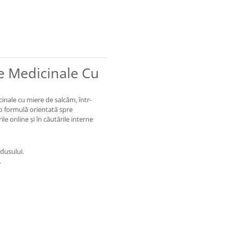
e Medicinale Cu
inale cu miere de salcâm, într-
o formulă orientată spre
rile online și în căutările interne
dusului.
.