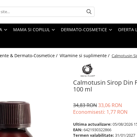
A
MAMA SI COPILUL
DERMATO-COSMETICE
OFERTA L
ente & Dermato-Cosmetice /
Vitamine si suplimente /
Calmotusin Si
Calmotusin Sirop Din 
100 ml
34,83 RON
33,06 RON
Economisesti:
1,77
RON
Ultima actualizare:
05/08/2026 1
EAN:
6421930322866
Termen valabilitate:
31/01/2027