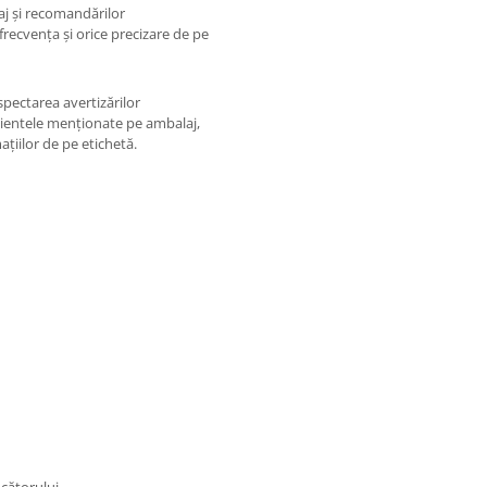
aj și recomandărilor
frecvența și orice precizare de pe
spectarea avertizărilor
edientele menționate pe ambalaj,
țiilor de pe etichetă.
ucătorului.