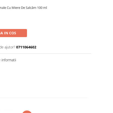
inale Cu Miere De Salcâm 100 ml
A IN COS
de ajutor?
0711064602
informatii