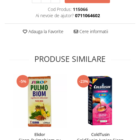
Supliment Vitamina D3
Cod Produs:
115066
Supliment Vitamina E
Ai nevoie de ajutor?
0711064602
Supliment Zinc
Adauga la Favorite
Cere informatii
Tincturi si Gemoderivate
Tuse gat si respiratie
Vitamine si minerale
PRODUSE SIMILARE
-5%
-23%
Elidor
ColdTusin