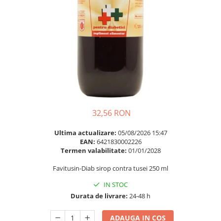
Multivitamine
Ingrijire par
Omega 3
Balsam masca si tratament
Par si unghii
Produse cu SPF Pentru Fata
Probiotice si prebiotice
Repelenti insecte
Prostata
Sanatate urinara
Sistemul respirator
Slabire si control greutate
32,56 RON
Somn stres si anxietate
Ultima actualizare:
05/08/2026 15:47
Supliment Calciu
EAN:
6421830002226
Termen valabilitate:
01/01/2028
Supliment Complexe
Favitusin-Diab sirop contra tusei 250 ml
Supliment Fier
Supliment Magneziu
IN STOC
Durata de livrare:
24-48 h
Supliment Vitamina B
Supliment Vitamina C
ADAUGA IN COS