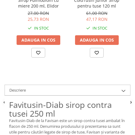
Sirop Pulmobiom cu
ColdTusin Junior Sirop
miere 200 ml, Elidor
pentru tuse 120 ml
27,00 RON
61,00 RON
25,73 RON
47,17 RON
IN STOC
IN STOC
ADAUGA IN COS
ADAUGA IN COS
Descriere
Favitusin-Diab sirop contra
tusei 250 ml
Favitusin-Diab de la Favisan este un sirop contra tusei ambalat în
flacon de 250 ml. Denumirea produsului și prezentarea sa sunt
utile pentru căutări legate de sirop de tuse, Favisan și varianta de