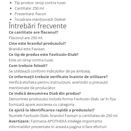
Tip produs: sirop contra tusei
Cantitate: 250 ml
Prezentare: flacon
Încadrare menționată: Diabet
Întrebări frecvente
Ce cantitate are flaconul?
Flaconul are 250 ml.
Cine este brandul produsului?
Brandul este Favisan.
Ce tip de produs este Favitusin-Diab?
Este un sirop contra tusei.
Cum trebuie folosit?
Se utilizează conform indicațiilor de pe ambalaj.
Ce informații trebuie verificate înainte de utilizare?
Verifică eticheta pentru instrucțiuni, avertizări și precauții
menționate de producător.
Ce indică denumirea Diab din produs?
Denumirea produsului include forma Favitusin-Diab, iar în fișa
furnizată apare asocierea cu categoria .
Ce ajută la identificarea rapidă a produsului?
Numele Favitusin-Diab, brandul Favisan și cantitatea de 250 ml.
Avertizare:
Farmacia APOTHEKA intelege importanta
informatiilor prezentate in aceasta pagina si face eforturi