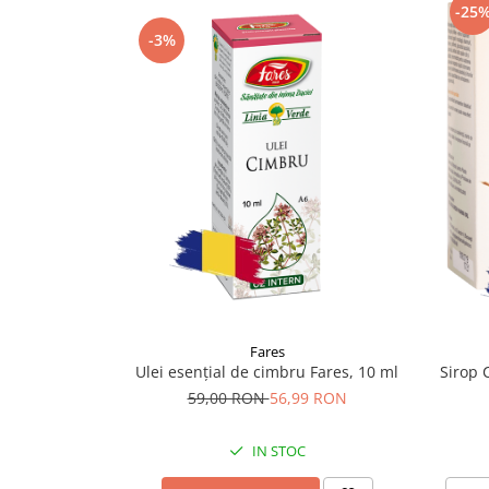
-25
Supliment Vitamina D3
-3%
Supliment Vitamina E
Supliment Zinc
Tincturi si Gemoderivate
Tuse gat si respiratie
Vitamine si minerale
Fares
Ulei esențial de cimbru Fares, 10 ml
Sirop 
59,00 RON
56,99 RON
IN STOC