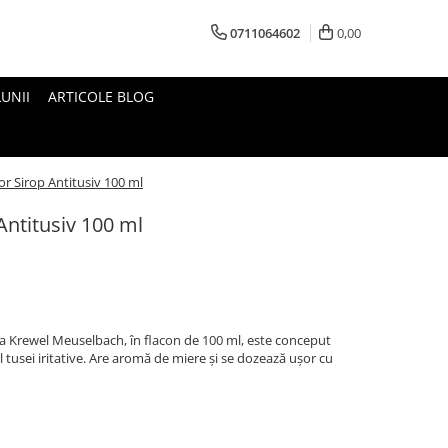
0711064602
0,00
UNII
ARTICOLE BLOG
or Sirop Antitusiv 100 ml
Antitusiv 100 ml
la Krewel Meuselbach, în flacon de 100 ml, este conceput
ul tusei iritative. Are aromă de miere și se dozează ușor cu