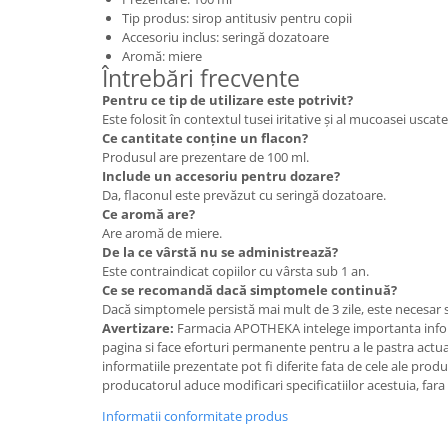
Tip produs: sirop antitusiv pentru copii
Accesoriu inclus: seringă dozatoare
Aromă: miere
Întrebări frecvente
Pentru ce tip de utilizare este potrivit?
Este folosit în contextul tusei iritative și al mucoasei uscate 
Ce cantitate conține un flacon?
Produsul are prezentare de 100 ml.
Include un accesoriu pentru dozare?
Da, flaconul este prevăzut cu seringă dozatoare.
Ce aromă are?
Are aromă de miere.
De la ce vârstă nu se administrează?
Este contraindicat copiilor cu vârsta sub 1 an.
Ce se recomandă dacă simptomele continuă?
Dacă simptomele persistă mai mult de 3 zile, este necesar s
Avertizare:
Farmacia APOTHEKA intelege importanta infor
pagina si face eforturi permanente pentru a le pastra actual
informatiile prezentate pot fi diferite fata de cele ale prod
producatorul aduce modificari specificatiilor acestuia, fara
Informatii conformitate produs