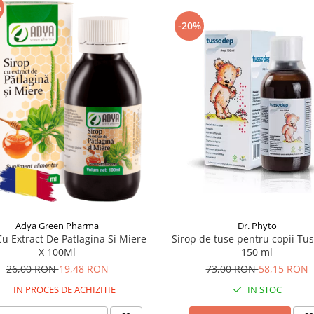
%
-20%
Adya Green Pharma
Dr. Phyto
Cu Extract De Patlagina Si Miere
Sirop de tuse pentru copii Tu
X 100Ml
150 ml
26,00 RON
19,48 RON
73,00 RON
58,15 RON
IN PROCES DE ACHIZITIE
IN STOC