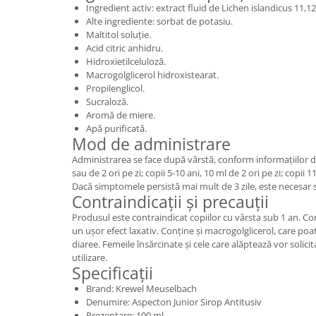
Ingredient activ: extract fluid de Lichen islandicus 11,12
Alte ingrediente: sorbat de potasiu.
Maltitol soluție.
Acid citric anhidru.
Hidroxietilceluloză.
Macrogolglicerol hidroxistearat.
Propilenglicol.
Sucraloză.
Aromă de miere.
Apă purificată.
Mod de administrare
Administrarea se face după vârstă, conform informațiilor din
sau de 2 ori pe zi; copii 5-10 ani, 10 ml de 2 ori pe zi; copii 1
Dacă simptomele persistă mai mult de 3 zile, este necesar s
Contraindicații și precauții
Produsul este contraindicat copiilor cu vârsta sub 1 an. Co
un ușor efect laxativ. Conține și macrogolglicerol, care poa
diaree. Femeile însărcinate și cele care alăptează vor solici
utilizare.
Specificații
Brand: Krewel Meuselbach
Denumire: Aspecton Junior Sirop Antitusiv
Prezentare: 100 ml