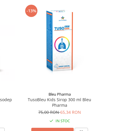
-13%
-14%
Bleu Pharma
Ad
ssodep
TusoBleu Kids Sirop 300 ml Bleu
Sirop Pentr
Pharma
75,00 RON
65,34 RON
39,
IN STOC