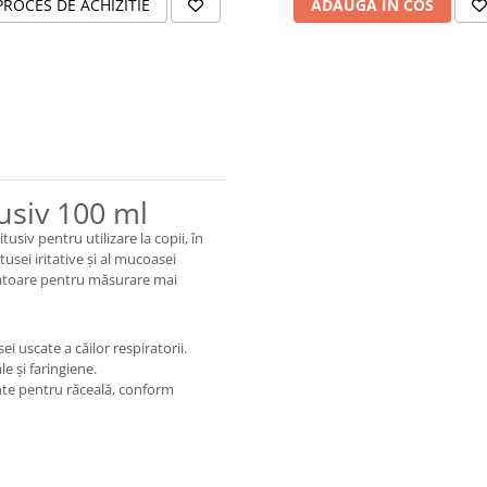
PROCES DE ACHIZITIE
ADAUGA IN COS
usiv 100 ml
siv pentru utilizare la copii, în
sei iritative și al mucoasei
dozatoare pentru măsurare mai
ei uscate a căilor respiratorii.
e și faringiene.
te pentru răceală, conform