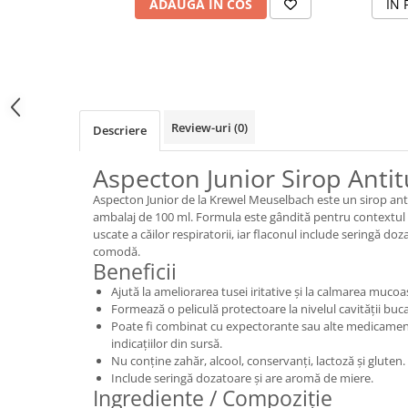
ADAUGA IN COS
IN 
Review-uri
(0)
Descriere
Aspecton Junior Sirop Antit
Aspecton Junior de la Krewel Meuselbach este un sirop antitu
ambalaj de 100 ml. Formula este gândită pentru contextul tu
uscate a căilor respiratorii, iar flaconul include seringă 
comodă.
Beneficii
Ajută la ameliorarea tusei iritative și la calmarea mucoas
Formează o peliculă protectoare la nivelul cavității bucal
Poate fi combinat cu expectorante sau alte medicamen
indicațiilor din sursă.
Nu conține zahăr, alcool, conservanți, lactoză și gluten.
Include seringă dozatoare și are aromă de miere.
Ingrediente / Compoziție