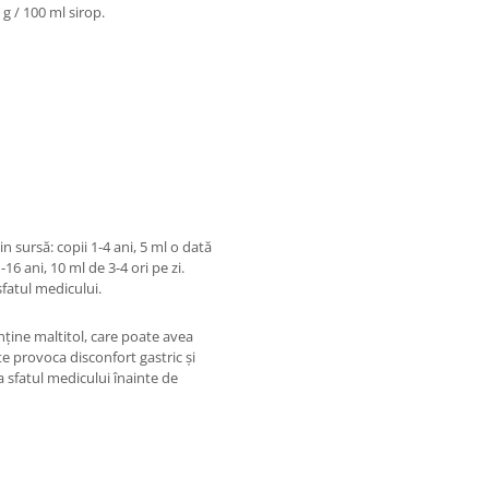
 g / 100 ml sirop.
 sursă: copii 1-4 ani, 5 ml o dată
1-16 ani, 10 ml de 3-4 ori pe zi.
fatul medicului.
nține maltitol, care poate avea
te provoca disconfort gastric și
ta sfatul medicului înainte de