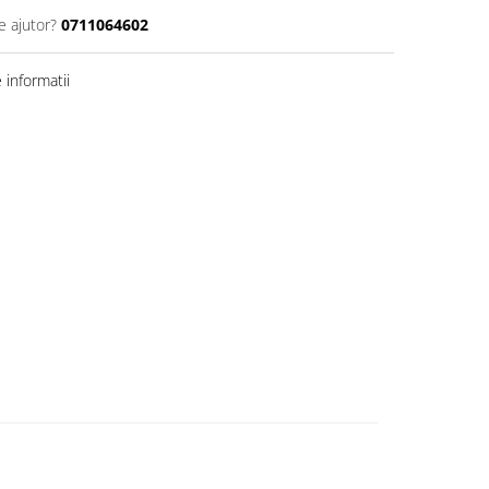
e ajutor?
0711064602
informatii