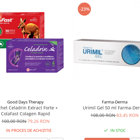
-23%
%
Good Days Therapy
Farma-Derma
het Celadrin Extract Forte +
Urimil Gel 50 ml Farma-De
ColaFast Colagen Rapid
108,00 RON
83,45 RON
100,00 RON
79,26 RON
IN PROCES DE ACHIZITIE
IN STOC