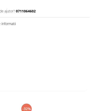
de ajutor?
0711064602
informatii
-32%