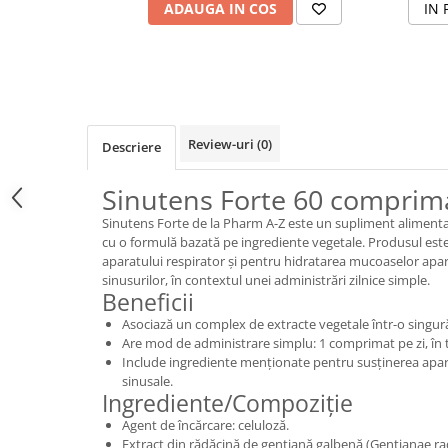
ADAUGA IN COS
IN 
Review-uri
(0)
Descriere
Sinutens Forte 60 comprim
Sinutens Forte de la Pharm A-Z este un supliment aliment
cu o formulă bazată pe ingrediente vegetale. Produsul es
aparatului respirator și pentru hidratarea mucoaselor apara
sinusurilor, în contextul unei administrări zilnice simple.
Beneficii
Asociază un complex de extracte vegetale într-o singur
Are mod de administrare simplu: 1 comprimat pe zi, în 
Include ingrediente menționate pentru susținerea apara
sinusale.
Ingrediente/Compoziție
Agent de încărcare: celuloză.
Extract din rădăcină de gențiană galbenă (Gentianae rad