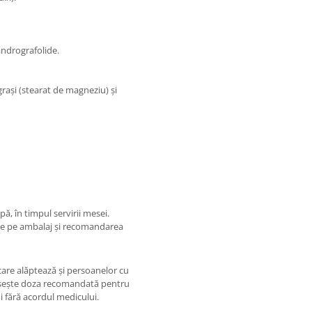
andrografolide.
grași (stearat de magneziu) și
ă, în timpul servirii mesei.
e de pe ambalaj și recomandarea
care alăptează și persoanelor cu
epășește doza recomandată pentru
i fără acordul medicului.