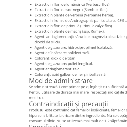
Extract din flori de lumânărică (Verbasci flos).
Extract din flori de soc negru (Sambuci flos).
Extract din plante de verbină (Verbanae herba).
Extract din frunze de Andrographis paniculata cu 98% 
Extract din flori de primulă (Primula calyx flos).
Extract din plante de măcriș (ssp. Rumex).
Agenți antiaglomeranți: săruri de magneziu ale acizilor 
dioxid de siliciu.
Agent de glazurare: hidroxipropilmetilceluloză.
Agent de încărcare: polidextroză.
Colorant: dioxid de titan.
Agent de glazurare: polietilenglicol.
Agent antiaglomerant: talc.
Coloranți: oxid galben de fier și riboflavină.
Mod de administrare
Se administrează 1 comprimat pe zi, înghițit cu suficientă ap
Pentru utilizare de durată mai mare, respectați indicațiil
medicului.
Contraindicații și precauții
Produsul este contraindicat femeilor însărcinate, femeilor 
hipersensibilitate la oricare dintre ingrediente. Nu se d
consumul zilnic. Nu se utilizează mai mult de 1-2 săptămân