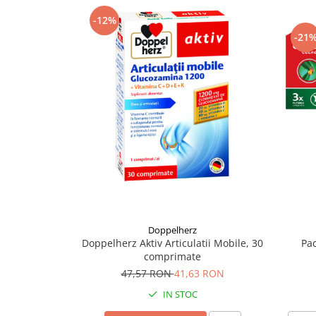
Supliment Vitamina D3
-12%
Supliment Vitamina E
-21
Supliment Zinc
Tincturi si Gemoderivate
Tuse gat si respiratie
Vitamine si minerale
Doppelherz
Doppelherz Aktiv Articulatii Mobile, 30
Pac
comprimate
47,57 RON
41,63 RON
IN STOC