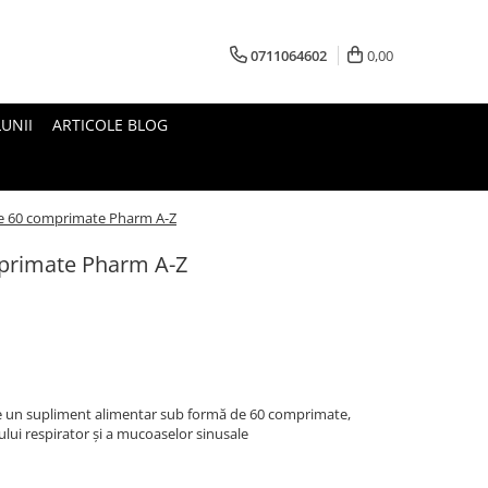
0711064602
0,00
UNII
ARTICOLE BLOG
te 60 comprimate Pharm A-Z
mprimate Pharm A-Z
te un supliment alimentar sub formă de 60 comprimate,
lui respirator și a mucoaselor sinusale