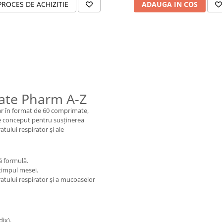
PROCES DE ACHIZITIE
ADAUGA IN COS
ate Pharm A-Z
ar în format de 60 comprimate,
te conceput pentru susținerea
tului respirator și ale
ă formulă.
timpul mesei.
tului respirator și a mucoaselor
ix).