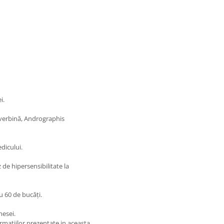
i.
 verbină, Andrographis
dicului.
 de hipersensibilitate la
u 60 de bucăți.
mesei.
matiilor prezentate in aceasta