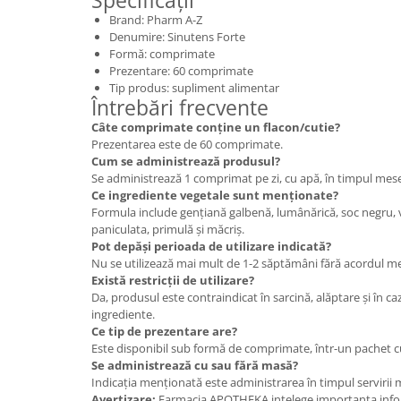
Specificații
Brand: Pharm A-Z
Denumire: Sinutens Forte
Formă: comprimate
Prezentare: 60 comprimate
Tip produs: supliment alimentar
Întrebări frecvente
Câte comprimate conține un flacon/cutie?
Prezentarea este de 60 comprimate.
Cum se administrează produsul?
Se administrează 1 comprimat pe zi, cu apă, în timpul mese
Ce ingrediente vegetale sunt menționate?
Formula include gențiană galbenă, lumânărică, soc negru,
paniculata, primulă și măcriș.
Pot depăși perioada de utilizare indicată?
Nu se utilizează mai mult de 1-2 săptămâni fără acordul me
Există restricții de utilizare?
Da, produsul este contraindicat în sarcină, alăptare și în caz
ingrediente.
Ce tip de prezentare are?
Este disponibil sub formă de comprimate, într-un pachet c
Se administrează cu sau fără masă?
Indicația menționată este administrarea în timpul servirii 
Avertizare:
Farmacia APOTHEKA intelege importanta infor