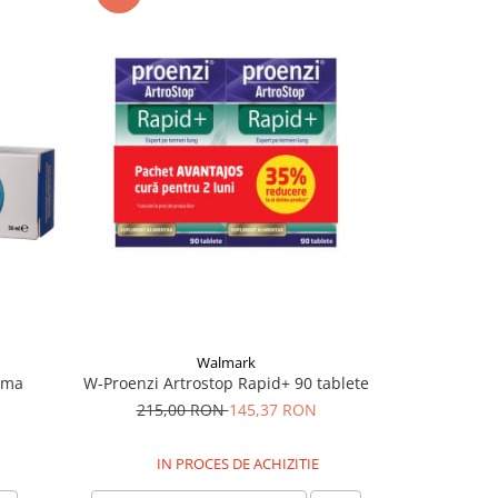
-12%
Walmark
rma
Artroprotect
W-Proenzi Artrostop Rapid+ 90 tablete
88,
215,00 RON
145,37 RON
IN PROCES DE ACHIZITIE