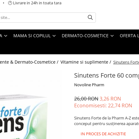
 🕐 Livrare in 24h in toata tara
A
MAMA SI COPILUL
DERMATO-COSMETICE
OFERTA L
ente & Dermato-Cosmetice /
Vitamine si suplimente /
Sinutens For
Sinutens Forte 60 co
Novoline Pharm
26,00 RON
3,26 RON
Economisesti:
22,74
RON
Sinutens Forte de la Pharm A-Z es
conceput pentru susținerea aparatu
IN PROCES DE ACHIZITIE