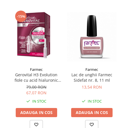
-15%
Farmec
Farmec
Gerovital H3 Evolution
Lac de unghii Farmec
La
fiole cu acid hialuronic
Sidefat nr. 8, 11 ml
5% 10 fiole
79,00 RON
13,54 RON
67,07 RON
IN STOC
IN STOC
ADAUGA IN COS
ADAUGA IN COS