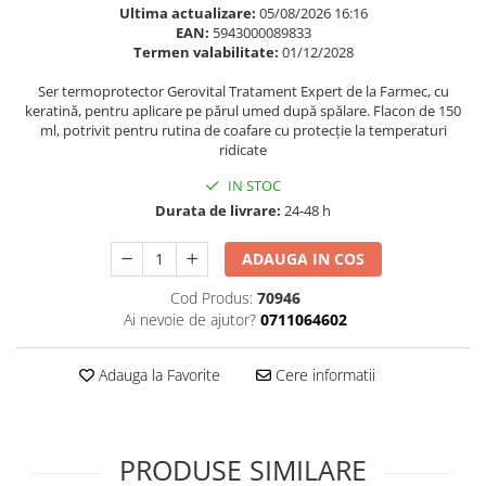
Ultima actualizare:
05/08/2026 16:16
Supliment Vitamina D3
EAN:
5943000089833
Termen valabilitate:
01/12/2028
Supliment Vitamina E
Supliment Zinc
Ser termoprotector Gerovital Tratament Expert de la Farmec, cu
keratină, pentru aplicare pe părul umed după spălare. Flacon de 150
Tincturi si Gemoderivate
ml, potrivit pentru rutina de coafare cu protecție la temperaturi
ridicate
Tuse gat si respiratie
IN STOC
Vitamine si minerale
Durata de livrare:
24-48 h
ADAUGA IN COS
Cod Produs:
70946
Ai nevoie de ajutor?
0711064602
Adauga la Favorite
Cere informatii
PRODUSE SIMILARE