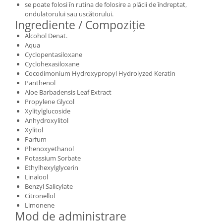
se poate folosi în rutina de folosire a plăcii de îndreptat,
ondulatorului sau uscătorului.
Ingrediente / Compoziție
Alcohol Denat.
Aqua
Cyclopentasiloxane
Cyclohexasiloxane
Cocodimonium Hydroxypropyl Hydrolyzed Keratin
Panthenol
Aloe Barbadensis Leaf Extract
Propylene Glycol
Xylitylglucoside
Anhydroxylitol
Xylitol
Parfum
Phenoxyethanol
Potassium Sorbate
Ethylhexylglycerin
Linalool
Benzyl Salicylate
Citronellol
Limonene
Mod de administrare