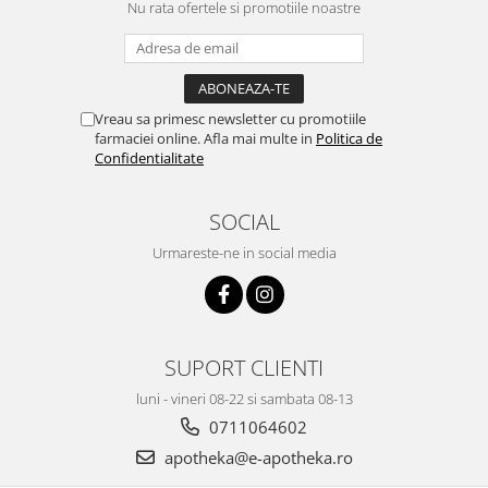
Nu rata ofertele si promotiile noastre
Vreau sa primesc newsletter cu promotiile
farmaciei online. Afla mai multe in
Politica de
Confidentialitate
SOCIAL
Urmareste-ne in social media
SUPORT CLIENTI
luni - vineri 08-22 si sambata 08-13
0711064602
apotheka@e-apotheka.ro