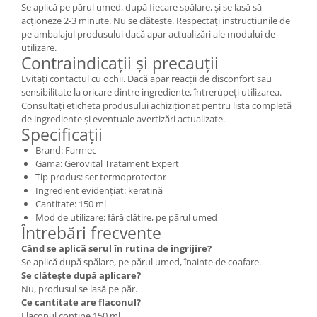
Se aplică pe părul umed, după fiecare spălare, și se lasă să
acționeze 2-3 minute. Nu se clătește. Respectați instrucțiunile de
pe ambalajul produsului dacă apar actualizări ale modului de
utilizare.
Contraindicații și precauții
Evitați contactul cu ochii. Dacă apar reacții de disconfort sau
sensibilitate la oricare dintre ingrediente, întrerupeți utilizarea.
Consultați eticheta produsului achiziționat pentru lista completă
de ingrediente și eventuale avertizări actualizate.
Specificații
Brand: Farmec
Gama: Gerovital Tratament Expert
Tip produs: ser termoprotector
Ingredient evidențiat: keratină
Cantitate: 150 ml
Mod de utilizare: fără clătire, pe părul umed
Întrebări frecvente
Când se aplică serul în rutina de îngrijire?
Se aplică după spălare, pe părul umed, înainte de coafare.
Se clătește după aplicare?
Nu, produsul se lasă pe păr.
Ce cantitate are flaconul?
Flaconul conține 150 ml.