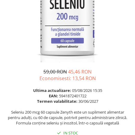
Multivitamine
Ingrijire par
Omega 3
Balsam masca si tratament
Par si unghii
Produse cu SPF Pentru Fata
Probiotice si prebiotice
Repelenti insecte
Prostata
Sanatate urinara
Sistemul respirator
Slabire si control greutate
59,00 RON
45,46 RON
Somn stres si anxietate
Economisesti:
13,54
RON
Supliment Calciu
Ultima actualizare:
05/08/2026 15:35
Supliment Complexe
EAN:
5941872401722
Termen valabilitate:
30/06/2027
Supliment Fier
Seleniu 200 mcg 60 capsule Zenyth este un supliment alimentar
Supliment Magneziu
pentru adulți, cu 60 de capsule, potrivit pentru administrare zilnică.
Supliment Vitamina B
Formula conține seleniu și inozitol, într-o capsulă vegetală
Supliment Vitamina C
IN STOC