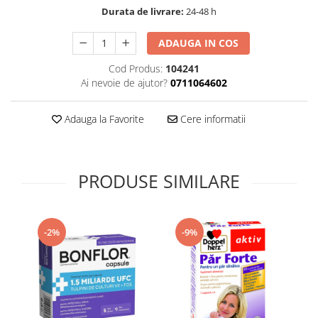
Durata de livrare:
24-48 h
Supliment Vitamina D3
Supliment Vitamina E
ADAUGA IN COS
Supliment Zinc
Cod Produs:
104241
Tincturi si Gemoderivate
Ai nevoie de ajutor?
0711064602
Tuse gat si respiratie
Adauga la Favorite
Cere informatii
Vitamine si minerale
PRODUSE SIMILARE
-2%
-9%