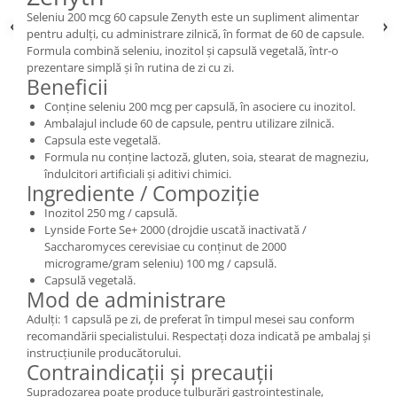
Seleniu 200 mcg 60 capsule Zenyth este un supliment alimentar
pentru adulți, cu administrare zilnică, în format de 60 de capsule.
Formula combină seleniu, inozitol și capsulă vegetală, într-o
prezentare simplă și în rutina de zi cu zi.
Beneficii
Conține seleniu 200 mcg per capsulă, în asociere cu inozitol.
Ambalajul include 60 de capsule, pentru utilizare zilnică.
Capsula este vegetală.
Formula nu conține lactoză, gluten, soia, stearat de magneziu,
îndulcitori artificiali și aditivi chimici.
Ingrediente / Compoziție
Inozitol 250 mg / capsulă.
Lynside Forte Se+ 2000 (drojdie uscată inactivată /
Saccharomyces cerevisiae cu conținut de 2000
micrograme/gram seleniu) 100 mg / capsulă.
Capsulă vegetală.
Mod de administrare
Adulți: 1 capsulă pe zi, de preferat în timpul mesei sau conform
recomandării specialistului. Respectați doza indicată pe ambalaj și
instrucțiunile producătorului.
Contraindicații și precauții
Supradozarea poate produce tulburări gastrointestinale,