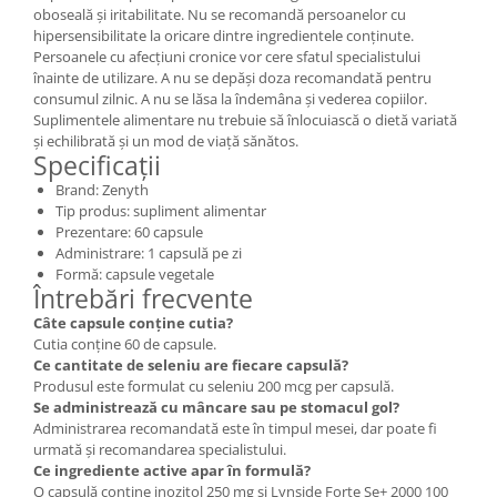
oboseală și iritabilitate. Nu se recomandă persoanelor cu
hipersensibilitate la oricare dintre ingredientele conținute.
Persoanele cu afecțiuni cronice vor cere sfatul specialistului
înainte de utilizare. A nu se depăși doza recomandată pentru
consumul zilnic. A nu se lăsa la îndemâna și vederea copiilor.
Suplimentele alimentare nu trebuie să înlocuiască o dietă variată
și echilibrată și un mod de viață sănătos.
Specificații
Brand: Zenyth
Tip produs: supliment alimentar
Prezentare: 60 capsule
Administrare: 1 capsulă pe zi
Formă: capsule vegetale
Întrebări frecvente
Câte capsule conține cutia?
Cutia conține 60 de capsule.
Ce cantitate de seleniu are fiecare capsulă?
Produsul este formulat cu seleniu 200 mcg per capsulă.
Se administrează cu mâncare sau pe stomacul gol?
Administrarea recomandată este în timpul mesei, dar poate fi
urmată și recomandarea specialistului.
Ce ingrediente active apar în formulă?
O capsulă conține inozitol 250 mg și Lynside Forte Se+ 2000 100