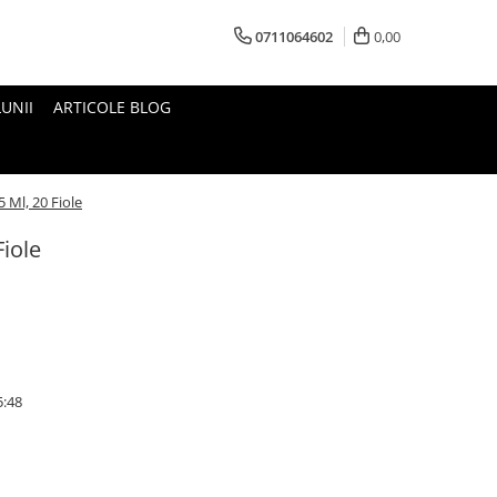
0711064602
0,00
UNII
ARTICOLE BLOG
 Ml, 20 Fiole
Fiole
5:48