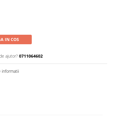
A IN COS
de ajutor?
0711064602
informatii