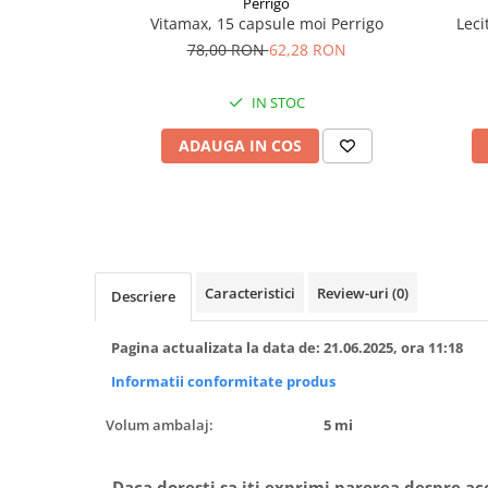
Perrigo
Vitamax, 15 capsule moi Perrigo
Leci
78,00 RON
62,28 RON
IN STOC
ADAUGA IN COS
Caracteristici
Review-uri
(0)
Descriere
Pagina actualizata la data de: 21.06.2025, ora 11:18
Informatii conformitate produs
Volum ambalaj:
5 mi
Daca doresti sa iti exprimi parerea despre a