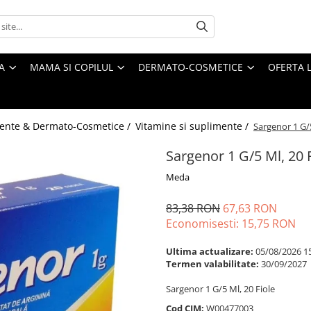
A
MAMA SI COPILUL
DERMATO-COSMETICE
OFERTA L
ente & Dermato-Cosmetice /
Vitamine si suplimente /
Sargenor 1 G/5
Sargenor 1 G/5 Ml, 20 
Meda
83,38 RON
67,63 RON
Economisesti:
15,75
RON
Ultima actualizare:
05/08/2026 1
Termen valabilitate:
30/09/2027
Sargenor 1 G/5 Ml, 20 Fiole
Cod CIM:
W00477003