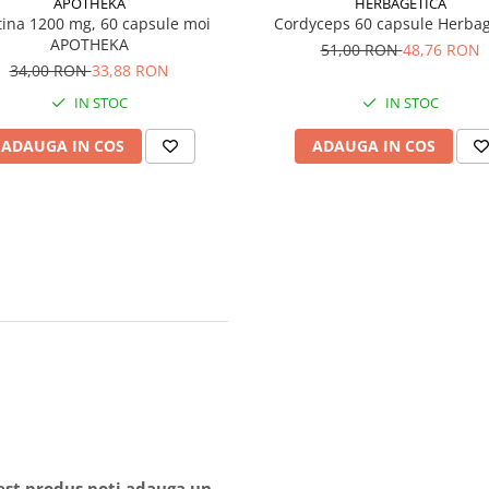
HERBAGETICA
APOTHEKA
Cordyceps 60 capsule Herbag
tina 1200 mg, 60 capsule moi
APOTHEKA
51,00 RON
48,76 RON
34,00 RON
33,88 RON
IN STOC
IN STOC
ADAUGA IN COS
ADAUGA IN COS
cest produs poti adauga un