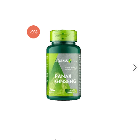
-9%
-20%