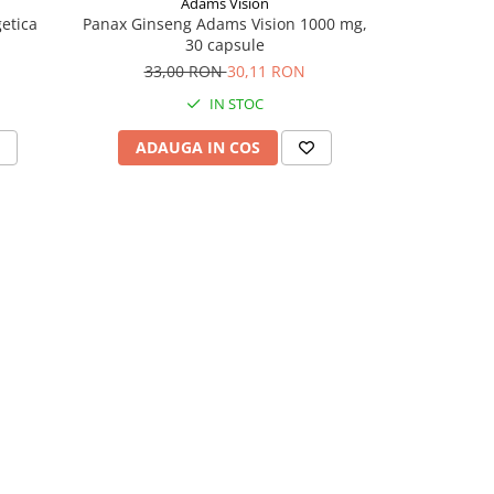
Adams Vision
etica
Panax Ginseng Adams Vision 1000 mg,
Gotu Kola 4
30 capsule
33,00 RON
30,11 RON
77,
IN STOC
ADAUGA IN COS
ADAU