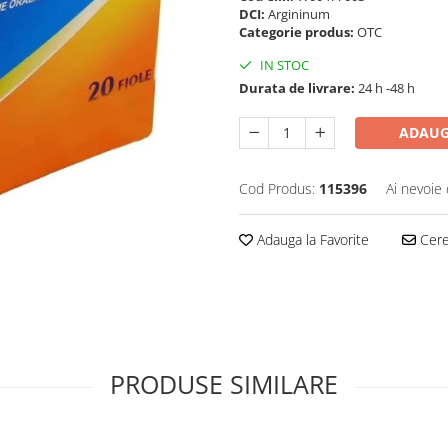
DCI:
Argininum
Categorie produs:
OTC
IN STOC
Durata de livrare:
24 h -48 h
ADAUG
Cod Produs:
115396
Ai nevoie 
Adauga la Favorite
Cere 
PRODUSE SIMILARE