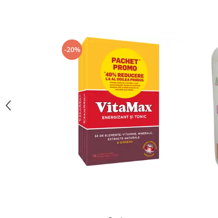
Supliment Vitamina D3
Supliment Vitamina E
Supliment Zinc
-20%
Tincturi si Gemoderivate
Tuse gat si respiratie
Vitamine si minerale