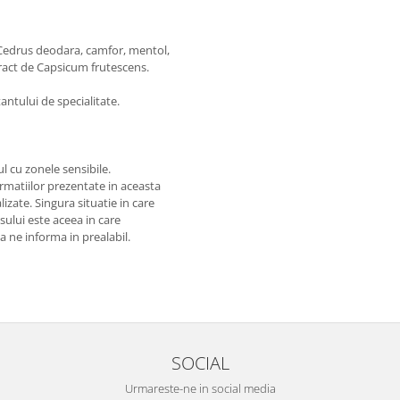
 Cedrus deodara, camfor, mentol,
tract de Capsicum frutescens.
ntului de specialitate.
l cu zonele sensibile.
matiilor prezentate in aceasta
izate. Singura situatie in care
usului este aceea in care
 a ne informa in prealabil.
SOCIAL
Urmareste-ne in social media