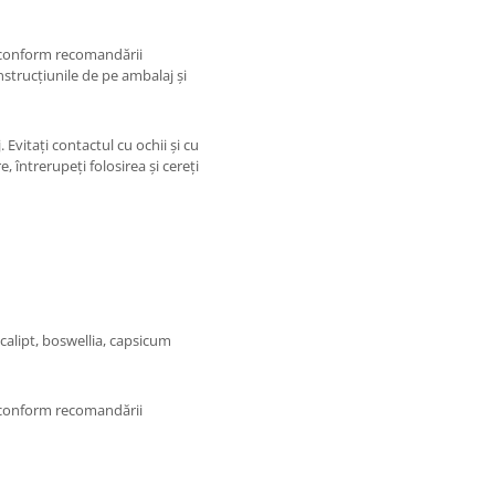
au conform recomandării
instrucțiunile de pe ambalaj și
Evitați contactul cu ochii și cu
, întrerupeți folosirea și cereți
calipt, boswellia, capsicum
au conform recomandării