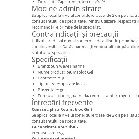
Extract de Capsicum frutescens 0,1%
Mod de administrare
Se aplică local la nivelul zonei dureroase, de 2 ori pe zi s
consultantului de specialitate. Pentru utilizare, respectați 
recomandările primite de la specialist.
Contraindicații și precauții
Utilizați produsul numai conform indicațiilor de pe ambalaj. 
zonele sensibile. Dacă apar reacții neobișnuite după aplicare
sfatul unui specialist.
Specificații
Brand: Sun Wave Pharma
Nume produs: Reumabloc Gel
Cantitate: 75 g
Tip utilizare: aplicare locală
Prezentare: gel
Formula include: gaultheria, cedrus, camfor, mentol, eu
Întrebări frecvente
Cum se aplică Reumabloc Gel?
Se aplică local la nivelul zonei dureroase, de 2 ori pe zi s
consultantului de specialitate.
Ce cantitate are tubul?
Produsul are 75 g.
Ce tip de produs este?