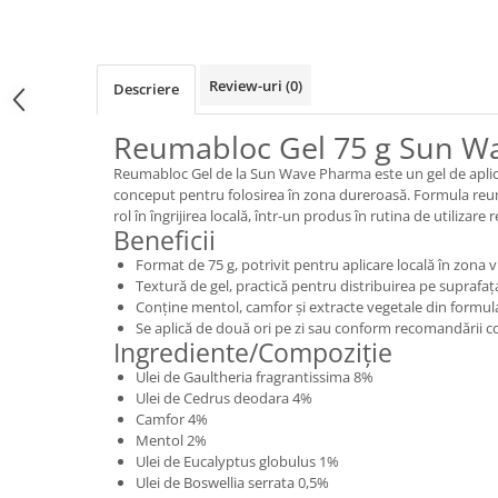
Review-uri
(0)
Descriere
Reumabloc Gel 75 g Sun W
Reumabloc Gel de la Sun Wave Pharma este un gel de aplicar
conceput pentru folosirea în zona dureroasă. Formula reu
rol în îngrijirea locală, într-un produs în rutina de utilizar
Beneficii
Format de 75 g, potrivit pentru aplicare locală în zona v
Textură de gel, practică pentru distribuirea pe suprafaț
Conține mentol, camfor și extracte vegetale din formula
Se aplică de două ori pe zi sau conform recomandării co
Ingrediente/Compoziție
Ulei de Gaultheria fragrantissima 8%
Ulei de Cedrus deodara 4%
Camfor 4%
Mentol 2%
Ulei de Eucalyptus globulus 1%
Ulei de Boswellia serrata 0,5%