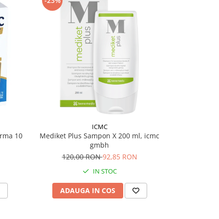
-23%
-20%
ICMC
rma 10
Mediket Plus Sampon X 200 ml, icmc
Mediket Pl
gmbh
120,00 RON
92,85 RON
86,
IN STOC
ADAUGA IN COS
ADAU