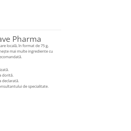
ave Pharma
e locală, în format de 75 g,
nește mai multe ingrediente cu
e recomandată.
izată.
a dorită.
 declarată.
nsultantului de specialitate.