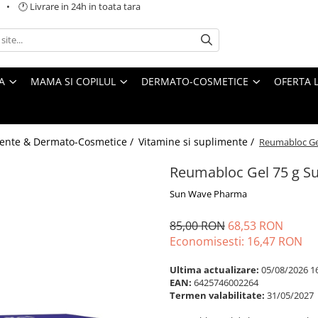
 🕐 Livrare in 24h in toata tara
A
MAMA SI COPILUL
DERMATO-COSMETICE
OFERTA L
ente & Dermato-Cosmetice /
Vitamine si suplimente /
Reumabloc Ge
Reumabloc Gel 75 g 
Sun Wave Pharma
85,00 RON
68,53 RON
Economisesti:
16,47
RON
Ultima actualizare:
05/08/2026 1
EAN:
6425746002264
Termen valabilitate:
31/05/2027