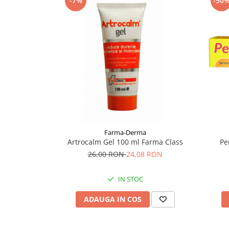
-7%
-50
Supliment Vitamina D3
Supliment Vitamina E
Supliment Zinc
Tincturi si Gemoderivate
Tuse gat si respiratie
Vitamine si minerale
Farma-Derma
Artrocalm Gel 100 ml Farma Class
Pe
26,00 RON
24,08 RON
IN STOC
ADAUGA IN COS