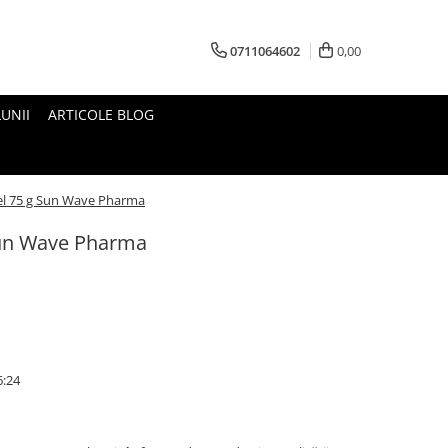
0711064602
0,00
UNII
ARTICOLE BLOG
l 75 g Sun Wave Pharma
Sun Wave Pharma
6:24