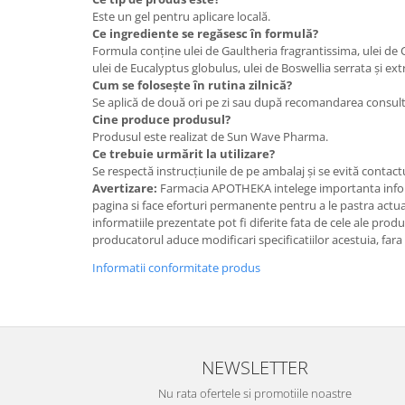
Este un gel pentru aplicare locală.
Ce ingrediente se regăsesc în formulă?
Formula conține ulei de Gaultheria fragrantissima, ulei de
ulei de Eucalyptus globulus, ulei de Boswellia serrata și ex
Cum se folosește în rutina zilnică?
Se aplică de două ori pe zi sau după recomandarea consulta
Cine produce produsul?
Produsul este realizat de Sun Wave Pharma.
Ce trebuie urmărit la utilizare?
Se respectă instrucțiunile de pe ambalaj și se evită contactu
Avertizare:
Farmacia APOTHEKA intelege importanta infor
pagina si face eforturi permanente pentru a le pastra actual
informatiile prezentate pot fi diferite fata de cele ale prod
producatorul aduce modificari specificatiilor acestuia, fara
Informatii conformitate produs
NEWSLETTER
Nu rata ofertele si promotiile noastre