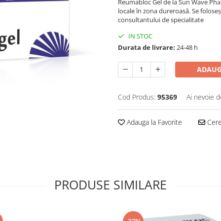
Reumabloc Gel de la Sun Wave Pharma
locale în zona dureroasă. Se folose
consultantului de specialitate
IN STOC
Durata de livrare:
24-48 h
ADAUG
Cod Produs:
95369
Ai nevoie d
Adauga la Favorite
Cere 
PRODUSE SIMILARE