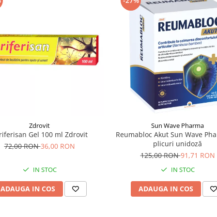
%
-27%
Zdrovit
Sun Wave Pharma
riferisan Gel 100 ml Zdrovit
Reumabloc Akut Sun Wave Pha
plicuri unidoză
72,00 RON
36,00 RON
125,00 RON
91,71 RON
IN STOC
IN STOC
ADAUGA IN COS
ADAUGA IN COS