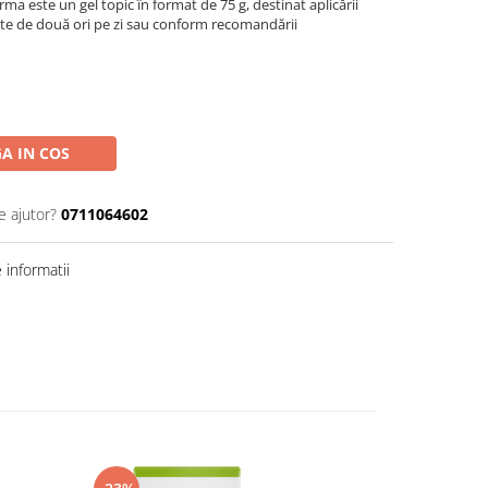
 este un gel topic în format de 75 g, destinat aplicării
ște de două ori pe zi sau conform recomandării
A IN COS
e ajutor?
0711064602
informatii