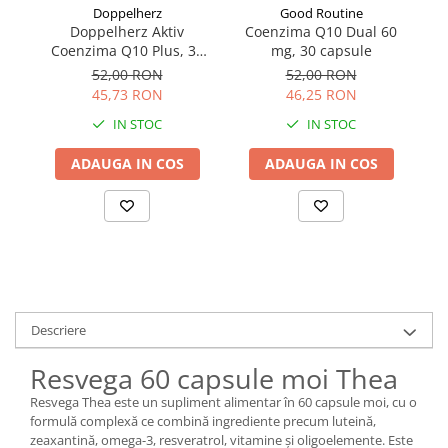
Doppelherz
Good Routine
Doppelherz Aktiv
Coenzima Q10 Dual 60
Mu
Coenzima Q10 Plus, 30
mg, 30 capsule
capsule
52,00 RON
52,00 RON
45,73 RON
46,25 RON
IN STOC
IN STOC
ADAUGA IN COS
ADAUGA IN COS
Descriere
Resvega 60 capsule moi Thea
Resvega Thea este un supliment alimentar în 60 capsule moi, cu o
formulă complexă ce combină ingrediente precum luteină,
zeaxantină, omega-3, resveratrol, vitamine și oligoelemente. Este