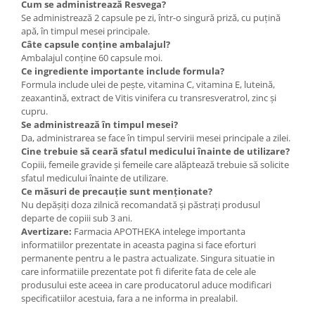
Cum se administrează Resvega?
Se administrează 2 capsule pe zi, într-o singură priză, cu puțină
apă, în timpul mesei principale.
Câte capsule conține ambalajul?
Ambalajul conține 60 capsule moi.
Ce ingrediente importante include formula?
Formula include ulei de pește, vitamina C, vitamina E, luteină,
zeaxantină, extract de Vitis vinifera cu transresveratrol, zinc și
cupru.
Se administrează în timpul mesei?
Da, administrarea se face în timpul servirii mesei principale a zilei.
Cine trebuie să ceară sfatul medicului înainte de utilizare?
Copiii, femeile gravide și femeile care alăptează trebuie să solicite
sfatul medicului înainte de utilizare.
Ce măsuri de precauție sunt menționate?
Nu depășiți doza zilnică recomandată și păstrați produsul
departe de copiii sub 3 ani.
Avertizare:
Farmacia APOTHEKA intelege importanta
informatiilor prezentate in aceasta pagina si face eforturi
permanente pentru a le pastra actualizate. Singura situatie in
care informatiile prezentate pot fi diferite fata de cele ale
produsului este aceea in care producatorul aduce modificari
specificatiilor acestuia, fara a ne informa in prealabil.