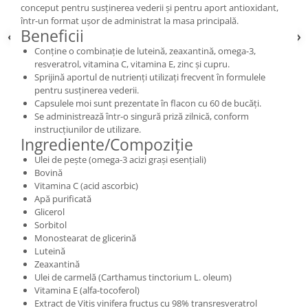
conceput pentru susținerea vederii și pentru aport antioxidant,
într-un format ușor de administrat la masa principală.
Beneficii
Conține o combinație de luteină, zeaxantină, omega-3,
resveratrol, vitamina C, vitamina E, zinc și cupru.
Sprijină aportul de nutrienți utilizați frecvent în formulele
pentru susținerea vederii.
Capsulele moi sunt prezentate în flacon cu 60 de bucăți.
Se administrează într-o singură priză zilnică, conform
instrucțiunilor de utilizare.
Ingrediente/Compoziție
Ulei de pește (omega-3 acizi grași esențiali)
Bovină
Vitamina C (acid ascorbic)
Apă purificată
Glicerol
Sorbitol
Monostearat de glicerină
Luteină
Zeaxantină
Ulei de carmelă (Carthamus tinctorium L. oleum)
Vitamina E (alfa-tocoferol)
Extract de Vitis vinifera fructus cu 98% transresveratrol