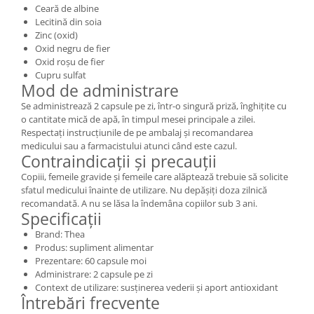
Ceară de albine
Lecitină din soia
Zinc (oxid)
Oxid negru de fier
Oxid roșu de fier
Cupru sulfat
Mod de administrare
Se administrează 2 capsule pe zi, într-o singură priză, înghițite cu
o cantitate mică de apă, în timpul mesei principale a zilei.
Respectați instrucțiunile de pe ambalaj și recomandarea
medicului sau a farmacistului atunci când este cazul.
Contraindicații și precauții
Copiii, femeile gravide și femeile care alăptează trebuie să solicite
sfatul medicului înainte de utilizare. Nu depășiți doza zilnică
recomandată. A nu se lăsa la îndemâna copiilor sub 3 ani.
Specificații
Brand: Thea
Produs: supliment alimentar
Prezentare: 60 capsule moi
Administrare: 2 capsule pe zi
Context de utilizare: susținerea vederii și aport antioxidant
Întrebări frecvente