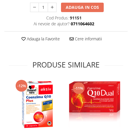
Supliment Vitamina D3
ADAUGA IN COS
Supliment Vitamina E
Cod Produs:
91151
Supliment Zinc
Ai nevoie de ajutor?
0711064602
Tincturi si Gemoderivate
Adauga la Favorite
Cere informatii
Tuse gat si respiratie
Vitamine si minerale
PRODUSE SIMILARE
-12%
-11%