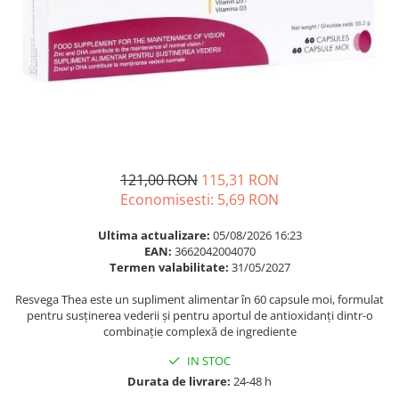
Multivitamine
Ingrijire par
Omega 3
Balsam masca si tratament
Par si unghii
Produse cu SPF Pentru Fata
Probiotice si prebiotice
Repelenti insecte
Prostata
Sanatate urinara
Sistemul respirator
121,00 RON
115,31 RON
Slabire si control greutate
Economisesti:
5,69
RON
Somn stres si anxietate
Ultima actualizare:
05/08/2026 16:23
Supliment Calciu
EAN:
3662042004070
Termen valabilitate:
31/05/2027
Supliment Complexe
Resvega Thea este un supliment alimentar în 60 capsule moi, formulat
Supliment Fier
pentru susținerea vederii și pentru aportul de antioxidanți dintr-o
combinație complexă de ingrediente
Supliment Magneziu
Supliment Vitamina B
IN STOC
Durata de livrare:
24-48 h
Supliment Vitamina C