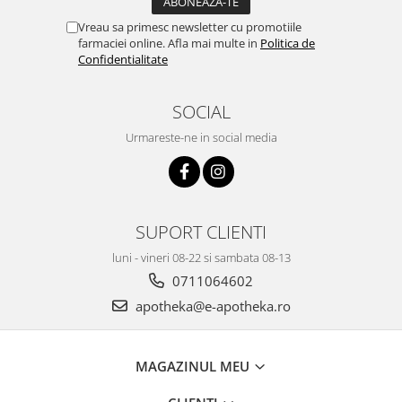
Vreau sa primesc newsletter cu promotiile
farmaciei online. Afla mai multe in
Politica de
Confidentialitate
SOCIAL
Urmareste-ne in social media
SUPORT CLIENTI
luni - vineri 08-22 si sambata 08-13
0711064602
apotheka@e-apotheka.ro
MAGAZINUL MEU