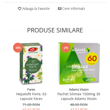
Supliment Vitamina D3
Adauga la Favorite
Cere informatii
Supliment Vitamina E
Supliment Zinc
Tincturi si Gemoderivate
PRODUSE SIMILARE
Tuse gat si respiratie
Vitamine si minerale
-8%
-2%
Fares
Adams Vision
Hepatofit Forte, 63
Pachet Silimax 1500mg 30
S
capsule Fares
capsule Adams Vision
71,00 RON
48,00 RON
65,52 RON
47,02 RON