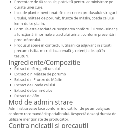
Prezentare de 60 capsule, potrivită pentru administrare pe
durata unei cure.
Include plante menționate în descrierea produsului: strugurii-
ursului, mătase de porumb, frunze de măslin, coada calului,
lemn-dulce și afin.
Formula este asociată cu susținerea confortului reno-urinar și
a funcționării normale a tractului urinar, conform prezentării
producătorului.
Produsul apare în contextul utilizării ca adjuvant în situații
precum cistita, microlitiaza renală și retenția de apă în
țesuturi.
Ingrediente/Compoziție
Extract de Strugurii-ursului
Extract din Mătase de porumb
Extract din Frunze de Măslin
Extract de Coada calului
Extract de Lemn-dulce
Extract de Afin
Mod de administrare
Administrarea se face conform indicațiilor de pe ambalaj sau
conform recomandării specialistului. Respectă doza și durata de
utilizare menționate de producător.
Contraindicații și precauții