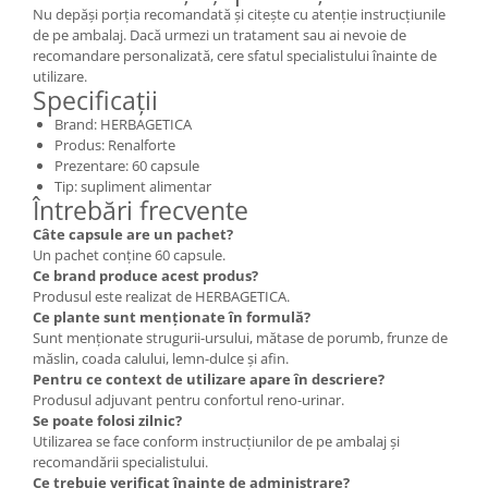
Nu depăși porția recomandată și citește cu atenție instrucțiunile
de pe ambalaj. Dacă urmezi un tratament sau ai nevoie de
recomandare personalizată, cere sfatul specialistului înainte de
utilizare.
Specificații
Brand: HERBAGETICA
Produs: Renalforte
Prezentare: 60 capsule
Tip: supliment alimentar
Întrebări frecvente
Câte capsule are un pachet?
Un pachet conține 60 capsule.
Ce brand produce acest produs?
Produsul este realizat de HERBAGETICA.
Ce plante sunt menționate în formulă?
Sunt menționate strugurii-ursului, mătase de porumb, frunze de
măslin, coada calului, lemn-dulce și afin.
Pentru ce context de utilizare apare în descriere?
Produsul adjuvant pentru confortul reno-urinar.
Se poate folosi zilnic?
Utilizarea se face conform instrucțiunilor de pe ambalaj și
recomandării specialistului.
Ce trebuie verificat înainte de administrare?