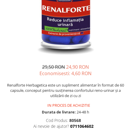
Multivitamine
Ingrijire par
Omega 3
Balsam masca si tratament
Par si unghii
Produse cu SPF Pentru Fata
Probiotice si prebiotice
Repelenti insecte
Prostata
Sanatate urinara
Sistemul respirator
Slabire si control greutate
29,50 RON
24,90 RON
Somn stres si anxietate
Economisesti:
4,60
RON
Supliment Calciu
Renalforte Herbagetica este un supliment alimentar în format de 60
capsule, conceput pentru susținerea confortului reno-urinar și a
Supliment Complexe
utilizării de zi cu zi
Supliment Fier
IN PROCES DE ACHIZITIE
Supliment Magneziu
Durata de livrare:
24-48 h
Supliment Vitamina B
Cod Produs:
80568
Ai nevoie de ajutor?
0711064602
Supliment Vitamina C