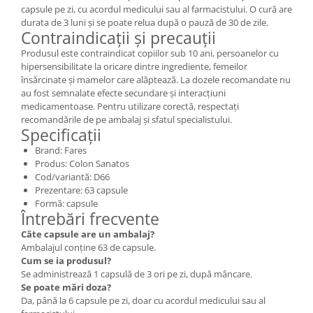
capsule pe zi, cu acordul medicului sau al farmacistului. O cură are
durata de 3 luni și se poate relua după o pauză de 30 de zile.
Contraindicații și precauții
Produsul este contraindicat copiilor sub 10 ani, persoanelor cu
hipersensibilitate la oricare dintre ingrediente, femeilor
însărcinate și mamelor care alăptează. La dozele recomandate nu
au fost semnalate efecte secundare și interacțiuni
medicamentoase. Pentru utilizare corectă, respectați
recomandările de pe ambalaj și sfatul specialistului.
Specificații
Brand: Fares
Produs: Colon Sanatos
Cod/variantă: D66
Prezentare: 63 capsule
Formă: capsule
Întrebări frecvente
Câte capsule are un ambalaj?
Ambalajul conține 63 de capsule.
Cum se ia produsul?
Se administrează 1 capsulă de 3 ori pe zi, după mâncare.
Se poate mări doza?
Da, până la 6 capsule pe zi, doar cu acordul medicului sau al