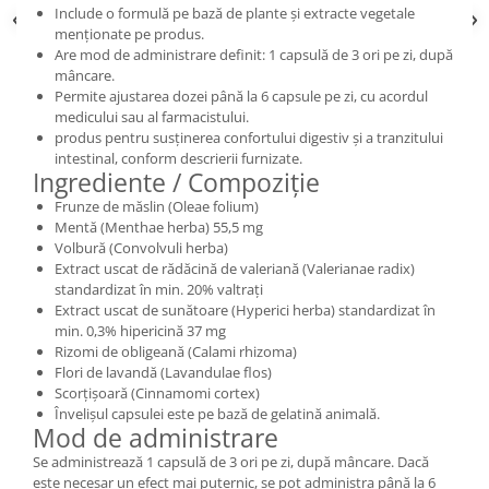
Include o formulă pe bază de plante și extracte vegetale
menționate pe produs.
Are mod de administrare definit: 1 capsulă de 3 ori pe zi, după
mâncare.
Permite ajustarea dozei până la 6 capsule pe zi, cu acordul
medicului sau al farmacistului.
produs pentru susținerea confortului digestiv și a tranzitului
intestinal, conform descrierii furnizate.
Ingrediente / Compoziție
Frunze de măslin (Oleae folium)
Mentă (Menthae herba) 55,5 mg
Volbură (Convolvuli herba)
Extract uscat de rădăcină de valeriană (Valerianae radix)
standardizat în min. 20% valtrați
Extract uscat de sunătoare (Hyperici herba) standardizat în
min. 0,3% hipericină 37 mg
Rizomi de obligeană (Calami rhizoma)
Flori de lavandă (Lavandulae flos)
Scorțișoară (Cinnamomi cortex)
Învelișul capsulei este pe bază de gelatină animală.
Mod de administrare
Se administrează 1 capsulă de 3 ori pe zi, după mâncare. Dacă
este necesar un efect mai puternic, se pot administra până la 6