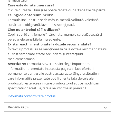
farmacistului.
Care este durata unei cure?
O cură durează 3 luni și se poate repeta după 30 de zile de pauză.
Ce ingrediente sunt incluse?
Formula include frunze de măslin, mentă, volbură, valeriană,
sunătoare, obligeană, lavandă și scorțișoară.
Cine nu ar trebui să îl utilizeze?
Copiii sub 10 ani, femeile însărcinate, mamele care alăptează și
persoanele sensibile la ingrediente.
Există reacții menționate la dozele recomandate?
În textul produsului se menționează că la dozele recomandate nu
au fost semnalate efecte secundare și interacțiuni
medicamentoase.
Avertizare:
Farmacia APOTHEKA intelege importanta
informatiilor prezentate in aceasta pagina si face eforturi
permanente pentru a le pastra actualizate. Singura situatie in
care informatiile prezentate pot fi diferite fata de cele ale
produsului este aceea in care producatorul aduce modificari
specificatiilor acestuia, fara a ne informa in prealabil.
Informatii conformitate produs
Review-uri
(0)