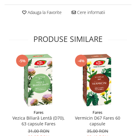
Supliment Vitamina D3
Adauga la Favorite
Cere informatii
Supliment Vitamina E
Supliment Zinc
Tincturi si Gemoderivate
PRODUSE SIMILARE
Tuse gat si respiratie
Vitamine si minerale
-5%
-4%
Fares
Fares
Vezica Biliară Lentă (D70),
Vermicin D67 Fares 60
C
63 capsule Fares
capsule
31,00 RON
35,00 RON