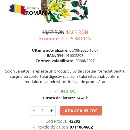
Multivitamine
Ingrijire par
Omega 3
Balsam masca si tratament
Par si unghii
Produse cu SPF Pentru Fata
Probiotice si prebiotice
Repelenti insecte
48,67 RON
42,69 RON
Prostata
Economisesti:
5,98
RON
Sanatate urinara
Ultima actualizare:
05/08/2026 16:07
Sistemul respirator
EAN:
5941141005293
Termen valabilitate:
30/06/2027
Slabire si control greutate
Colon Sanatos Fares este un produs cu 63 de capsule, formulat pentru
Somn stres si anxietate
susținerea confortului digestiv și a tranzitului intestinal, conform
Supliment Calciu
modului de administrare indicat de producător
Supliment Complexe
IN STOC
Durata de livrare:
24-48 h
Supliment Fier
Supliment Magneziu
ADAUGA IN COS
Supliment Vitamina B
Cod Produs:
43292
Supliment Vitamina C
Ai nevoie de ajutor?
0711064602