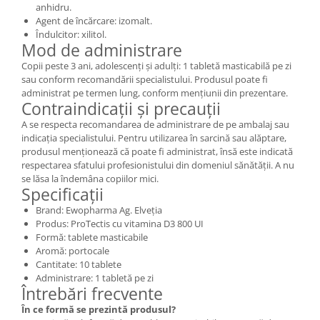
anhidru.
Agent de încărcare: izomalt.
Îndulcitor: xilitol.
Mod de administrare
Copii peste 3 ani, adolescenți și adulți: 1 tabletă masticabilă pe zi
sau conform recomandării specialistului. Produsul poate fi
administrat pe termen lung, conform mențiunii din prezentare.
Contraindicații și precauții
A se respecta recomandarea de administrare de pe ambalaj sau
indicația specialistului. Pentru utilizarea în sarcină sau alăptare,
produsul menționează că poate fi administrat, însă este indicată
respectarea sfatului profesionistului din domeniul sănătății. A nu
se lăsa la îndemâna copiilor mici.
Specificații
Brand: Ewopharma Ag. Elveția
Produs: ProTectis cu vitamina D3 800 UI
Formă: tablete masticabile
Aromă: portocale
Cantitate: 10 tablete
Administrare: 1 tabletă pe zi
Întrebări frecvente
În ce formă se prezintă produsul?