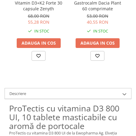
Vitamin D3+K2 Forte 30
Gastrocalm Dacia Plant
Li
capsule Zenyth
60 comprimate
1
68,00 RON
53,00 RON
55,28 RON
40,55 RON
IN STOC
IN STOC
ADAUGA IN COS
ADAUGA IN COS
Descriere
ProTectis cu vitamina D3 800
UI, 10 tablete masticabile cu
aromă de portocale
ProTectis cu vitamina D3 800 UI de la Ewopharma Ag. Elveția