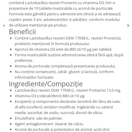
combină Lactobacillus reuteri Protectis cu vitamina D3, într-o
prezentare de 10 tablete masticabile cu aromă de portocale.
Formula este gândită pentru administrare zilnică și se adresează
copiilor peste 3 ani, adolescenților și adulților, conform modului
de utilizare menționat pe produs.
Beneficii
Conține Lactobacillus reuteri DSM 17938 (L. reuteri Protectis),
probiotic menționat în formula produsului.
Aportul de vitamina D3 este de 800 UI/10 μg per tabletă.
Forma masticabilă susține administrarea zilnică fără apă, după
preferințe.
Aroma de portocale completează prezentarea produsului.
Nu conține conservanți, zahăr, gluten și lactoză, conform
informațiilor furnizate.
Ingrediente/Compoziție
Lactobacillus reuteri DSM 17938 (L. reuteri Protectis) 13,5 mg.
Vitamina D3 (colecalciferol) 800 UI/10 μg.
Excipienți și componente declarate: lanolină din lâna de oaie,
dl-alfa tocoferol, amidon modificat, trigliceride cu catenă
medie, ascorbat de sodiu, sucroză, dioxid de siliciu.
Emulsifiant: ulei de palmier.
Agent antiaglomerant: stearat de calciu.
Aromă de portocale și potențiator de aromă: acid citric