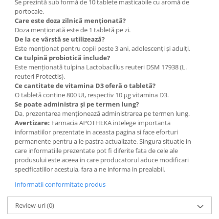
Se prezintă sub formă de 10 tablete masticabile cu aromă de
portocale.
Care este doza zilnică menționată?
Doza menționată este de 1 tabletă pe zi.
De la ce vârstă se utilizează?
Este menționat pentru copii peste 3 ani, adolescenți și adulți.
Ce tulpină probiotică include?
Este menționată tulpina Lactobacillus reuteri DSM 17938 (L.
reuteri Protectis).
Ce cantitate de vitamina D3 oferă o tabletă?
O tabletă conține 800 UI, respectiv 10 μg vitamina D3.
Se poate administra și pe termen lung?
Da, prezentarea menționează administrarea pe termen lung.
Avertizare:
Farmacia APOTHEKA intelege importanta
informatiilor prezentate in aceasta pagina si face eforturi
permanente pentru a le pastra actualizate. Singura situatie in
care informatiile prezentate pot fi diferite fata de cele ale
produsului este aceea in care producatorul aduce modificari
specificatiilor acestuia, fara a ne informa in prealabil.
Informatii conformitate produs
Review-uri
(0)