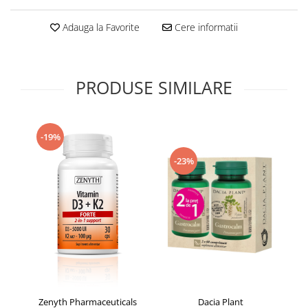
Supliment Vitamina D3
Adauga la Favorite
Cere informatii
Supliment Vitamina E
Supliment Zinc
Tincturi si Gemoderivate
PRODUSE SIMILARE
Tuse gat si respiratie
Vitamine si minerale
-19%
-23%
Zenyth Pharmaceuticals
Dacia Plant