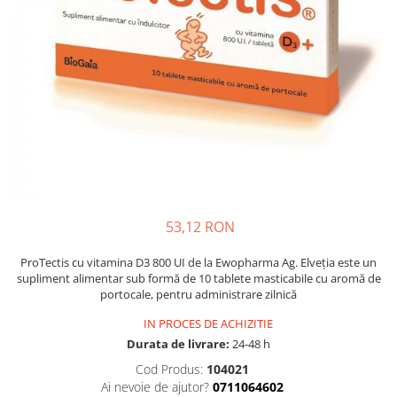
Multivitamine
Ingrijire par
Omega 3
Balsam masca si tratament
Par si unghii
Produse cu SPF Pentru Fata
Probiotice si prebiotice
Repelenti insecte
Prostata
Sanatate urinara
Sistemul respirator
Slabire si control greutate
Somn stres si anxietate
53,12 RON
Supliment Calciu
ProTectis cu vitamina D3 800 UI de la Ewopharma Ag. Elveția este un
Supliment Complexe
supliment alimentar sub formă de 10 tablete masticabile cu aromă de
portocale, pentru administrare zilnică
Supliment Fier
IN PROCES DE ACHIZITIE
Supliment Magneziu
Durata de livrare:
24-48 h
Supliment Vitamina B
Cod Produs:
104021
Supliment Vitamina C
Ai nevoie de ajutor?
0711064602