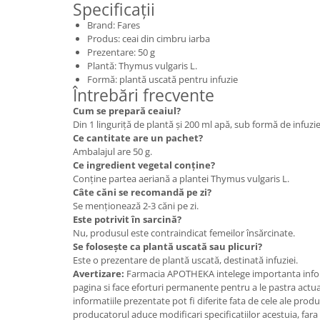
Specificații
Brand: Fares
Produs: ceai din cimbru iarba
Prezentare: 50 g
Plantă: Thymus vulgaris L.
Formă: plantă uscată pentru infuzie
Întrebări frecvente
Cum se prepară ceaiul?
Din 1 linguriță de plantă și 200 ml apă, sub formă de infuzie
Ce cantitate are un pachet?
Ambalajul are 50 g.
Ce ingredient vegetal conține?
Conține partea aeriană a plantei Thymus vulgaris L.
Câte căni se recomandă pe zi?
Se menționează 2-3 căni pe zi.
Este potrivit în sarcină?
Nu, produsul este contraindicat femeilor însărcinate.
Se folosește ca plantă uscată sau plicuri?
Este o prezentare de plantă uscată, destinată infuziei.
Avertizare:
Farmacia APOTHEKA intelege importanta infor
pagina si face eforturi permanente pentru a le pastra actual
informatiile prezentate pot fi diferite fata de cele ale prod
producatorul aduce modificari specificatiilor acestuia, fara