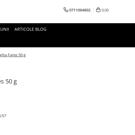
0711064602
0,00
UNII
ARTICOLE BLOG
arba Fares 50 g
s 50 g
5:57