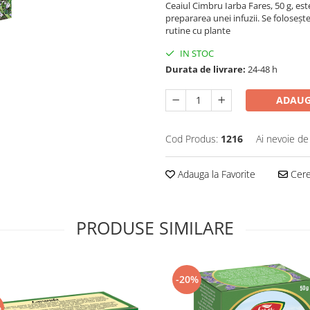
Ceaiul Cimbru Iarba Fares, 50 g, es
prepararea unei infuzii. Se folosește 
rutine cu plante
IN STOC
Durata de livrare:
24-48 h
ADAUG
Cod Produs:
1216
Ai nevoie de
Adauga la Favorite
Cere 
PRODUSE SIMILARE
-20%
%