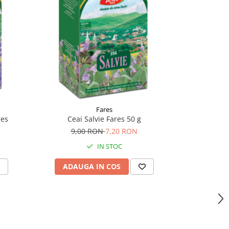
-7%
Fares
res
Ceai Salvie Fares 50 g
Ceai C
9,00 RON
7,20 RON
9,
IN STOC
ADAUGA IN COS
ADAU