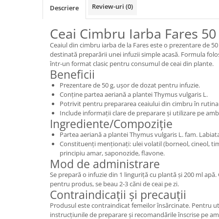
Review-uri
(0)
Descriere
Ceai Cimbru Iarba Fares 50
Ceaiul din cimbru iarba de la Fares este o prezentare de 50
destinată preparării unei infuzii simple acasă. Formula folo
într-un format clasic pentru consumul de ceai din plante.
Beneficii
Prezentare de 50 g, ușor de dozat pentru infuzie.
Conține partea aeriană a plantei Thymus vulgaris L.
Potrivit pentru prepararea ceaiului din cimbru în rutina 
Include informații clare de preparare și utilizare pe amb
Ingrediente/Compoziție
Partea aeriană a plantei Thymus vulgaris L. fam. Labiat
Constituenți menționați: ulei volatil (borneol, cineol, tim
principiu amar, saponozide, flavone.
Mod de administrare
Se prepară o infuzie din 1 linguriță cu plantă și 200 ml apă.
pentru produs, se beau 2-3 căni de ceai pe zi.
Contraindicații și precauții
Produsul este contraindicat femeilor însărcinate. Pentru uti
instrucțiunile de preparare și recomandările înscrise pe am