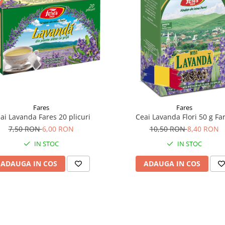
Fares
Fares
ai Lavanda Fares 20 plicuri
Ceai Lavanda Flori 50 g Fa
7,50 RON
6,00 RON
10,50 RON
8,40 RON
IN STOC
IN STOC
ADAUGA IN COS
ADAUGA IN COS