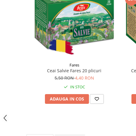
Supliment Vitamina D3
Supliment Vitamina E
Supliment Zinc
Tincturi si Gemoderivate
Tuse gat si respiratie
Vitamine si minerale
Fares
Ce
Ceai Salvie Fares 20 plicuri
5,50 RON
4,40 RON
IN STOC
ADAUGA IN COS