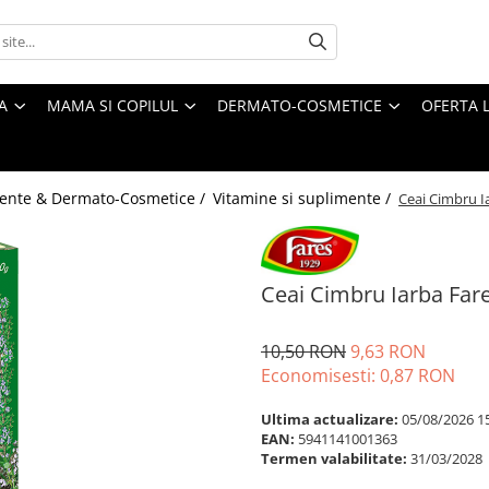
A
MAMA SI COPILUL
DERMATO-COSMETICE
OFERTA L
ente & Dermato-Cosmetice /
Vitamine si suplimente /
Ceai Cimbru I
Ceai Cimbru Iarba Fare
10,50 RON
9,63 RON
Economisesti:
0,87
RON
Ultima actualizare:
05/08/2026 1
EAN:
5941141001363
Termen valabilitate:
31/03/2028