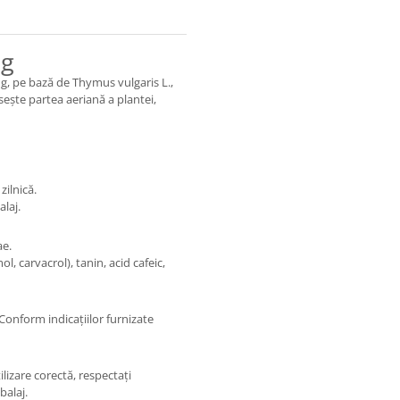
 g
 g, pe bază de Thymus vulgaris L.,
sește partea aeriană a plantei,
zilnică.
alaj.
ae.
ol, carvacrol), tanin, acid cafeic,
 Conform indicațiilor furnizate
lizare corectă, respectați
balaj.