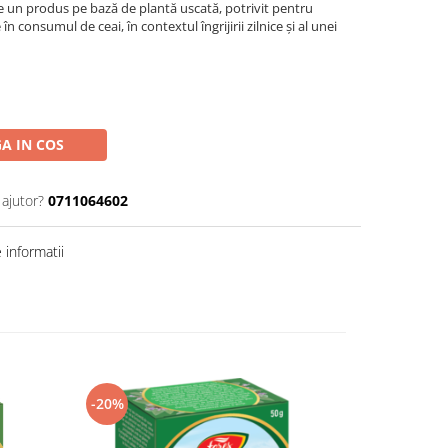
te un produs pe bază de plantă uscată, potrivit pentru
în consumul de ceai, în contextul îngrijirii zilnice și al unei
A IN COS
 ajutor?
0711064602
informatii
-20%