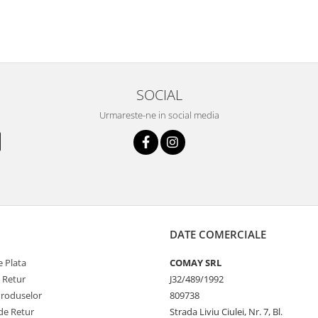
SOCIAL
Urmareste-ne in social media
DATE COMERCIALE
 Plata
COMAY SRL
e Retur
J32/489/1992
Produselor
809738
de Retur
Strada Liviu Ciulei, Nr. 7, Bl.